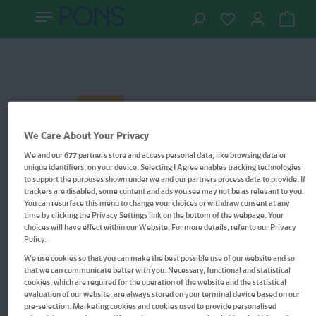
We Care About Your Privacy
We and our
677
partners store and access personal data, like browsing data or
unique identifiers, on your device. Selecting I Agree enables tracking technologies
to support the purposes shown under we and our partners process data to provide. If
trackers are disabled, some content and ads you see may not be as relevant to you.
You can resurface this menu to change your choices or withdraw consent at any
time by clicking the Privacy Settings link on the bottom of the webpage. Your
choices will have effect within our Website. For more details, refer to our Privacy
Policy.
We use cookies so that you can make the best possible use of our website and so
that we can communicate better with you. Necessary, functional and statistical
Langenscheidt Hörtraining mit
cookies, which are required for the operation of the website and the statistical
evaluation of our website, are always stored on your terminal device based on our
Musik Englisch
pre-selection. Marketing cookies and cookies used to provide personalised