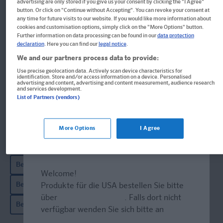
advertising are only stored if you give us your consent by clicking the "I Agree"
button. Or click on "Continue without Accepting". You can revoke your consent at
MP3-Download
any time for future visits to our website. If you would like more information about
cookies and customisation options, simply click on the "More Options" button.
Further information on data processing can be found in our
data protection
, 62 Seiten
declaration
. Here you can find our
legal notice
.
Produkt ID: 978-3-12-050120-6
We and our partners process data to provide:
7,99 €
Use precise geolocation data. Actively scan device characteristics for
identification. Store and/or access information on a device. Personalised
advertising and content, advertising and content measurement, audience research
and services development.
List of Partners (vendors)
Download und Bezahlung im Store
More Options
I Agree
Dieser Artikel ist u.a. bei folgenden Shops erhältlich:
Bei Thalia kaufen
Welcome!
Bei Orell Füssli kaufen
Produkte für die USA bestellen Sie bitte
über
www.amazon.com
. Falls dort nicht
Bei bücher.de kaufen
verfügbar wenden Sie sich bitte an
prazur@wybel.com
.