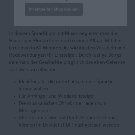
Im aktuellen Shop bleiben
In diesem Sprachkurs mit Musik begleitet man die
Hauptfigur Florian Lenz durch seinen Alltag. Mit ihm
lernt man in 62 Minuten die wichtigsten Vokabeln und
Redewendungen für Einsteiger. Durch lustige Songs
innerhalb der Geschichte prägt sich das eben Gelernte
fast wie von selbst ein.
Ideal für alle, die unterhaltsam eine Sprache
lernen wollen
Für Anfänger und Wiedereinsteiger
Die musikalischen Ohrwürmer laden zum
Mitsingen ein
Alle Hörtexte sind auf Deutsch übersetzt und
können im Booklet (PDF) nachgelesen werden