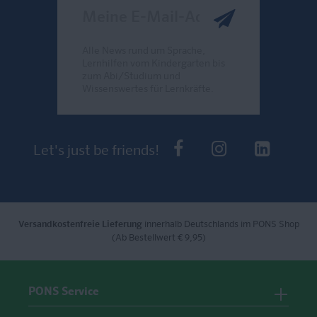
Meine E-Mail-Adresse
Alle News rund um Sprache,
Lernhilfen vom Kindergarten bis
zum Abi/Studium und
Wissenswertes für Lernkräfte.
Send
PONS bei Faceb
PONS bei I
PONS 
Let's just be friends!
Versandkostenfreie Lieferung
innerhalb Deutschlands im PONS Shop
(Ab Bestellwert € 9,95)
PONS Service