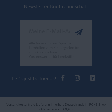
Newsletter
Brieffreundschaft
Meine E-Mail-Adresse
Alle News rund um Sprache,
Lernhilfen vom Kindergarten bis
zum Abi/Studium und
Wissenswertes für Lernkräfte.
Send
PONS bei Faceb
PONS bei I
PONS 
Let's just be friends!
Versandkostenfreie Lieferung
innerhalb Deutschlands im PONS Shop
(Ab Bestellwert € 9,95)