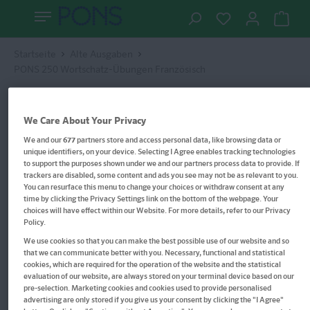
Startseite
Alte Ausgaben
PONS 250 Wortschatz-Übungen Französisch
We Care About Your Privacy
We and our
677
partners store and access personal data, like browsing data or
unique identifiers, on your device. Selecting I Agree enables tracking technologies
to support the purposes shown under we and our partners process data to provide. If
trackers are disabled, some content and ads you see may not be as relevant to you.
You can resurface this menu to change your choices or withdraw consent at any
time by clicking the Privacy Settings link on the bottom of the webpage. Your
choices will have effect within our Website. For more details, refer to our Privacy
Policy.
We use cookies so that you can make the best possible use of our website and so
that we can communicate better with you. Necessary, functional and statistical
cookies, which are required for the operation of the website and the statistical
evaluation of our website, are always stored on your terminal device based on our
pre-selection. Marketing cookies and cookies used to provide personalised
advertising are only stored if you give us your consent by clicking the "I Agree"