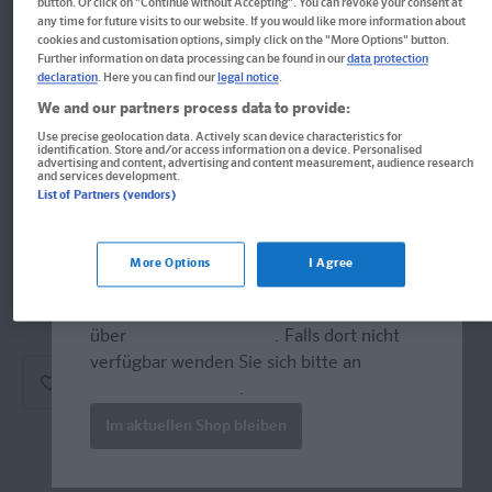
button. Or click on "Continue without Accepting". You can revoke your consent at
PONS 250 Wortschatz-Übungen
any time for future visits to our website. If you would like more information about
cookies and customisation options, simply click on the "More Options" button.
Französisch
Further information on data processing can be found in our
data protection
declaration
. Here you can find our
legal notice
.
Für Anfänger und Fortgeschrittene. Mit ausführlichen
We and our partners process data to provide:
Lösungen.
Use precise geolocation data. Actively scan device characteristics for
identification. Store and/or access information on a device. Personalised
advertising and content, advertising and content measurement, audience research
Format: 15,0 x 21,0 cm, 176 Seiten
and services development.
List of Partners (vendors)
ISBN: 978-3-12-562675-1
More Options
I Agree
Derzeit nicht erhältlich.
Welcome!
Produkte für die USA bestellen Sie bitte
Vergriffen, wird abgel�st durch neue Ausgabe.
über
www.amazon.com
. Falls dort nicht
verfügbar wenden Sie sich bitte an
prazur@wybel.com
.
Im aktuellen Shop bleiben