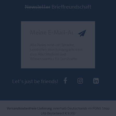
Newsletter
Brieffreundschaft
Meine E-Mail-Adresse
Alle News rund um Sprache,
Lernhilfen vom Kindergarten bis
zum Abi/Studium und
Wissenswertes für Lernkräfte.
Send
PONS bei Faceb
PONS bei I
PONS 
Let's just be friends!
Versandkostenfreie Lieferung
innerhalb Deutschlands im PONS Shop
(Ab Bestellwert € 9,95)