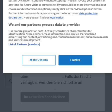
button. Or click on "Continue without Accepting". You can revoke your consent at
PONS Mini Grammatik &
any time for future visits to our website. If you would like more information about
cookies and customisation options, simply click on the "More Options" button.
Wortschatz Französisch
Further information on data processing can be found in our
data protection
declaration
. Here you can find our
legal notice
.
Alles Wichtige zur Sprache in 5 Kapiteln
We and our partners process data to provide:
Use precise geolocation data. Actively scan device characteristics for
Format: 10,0 x 14,0 cm
identification. Store and/or access information on a device. Personalised
advertising and content, advertising and content measurement, audience research
ISBN: 978-3-12-561935-7
and services development.
List of Partners (vendors)
Derzeit nicht erhältlich.
More Options
I Agree
Welcome!
Vergriffen, keine Neuauflage vorgesehen.
Produkte für die USA bestellen Sie bitte
über
www.amazon.com
. Falls dort nicht
verfügbar wenden Sie sich bitte an
prazur@wybel.com
.
Im aktuellen Shop bleiben