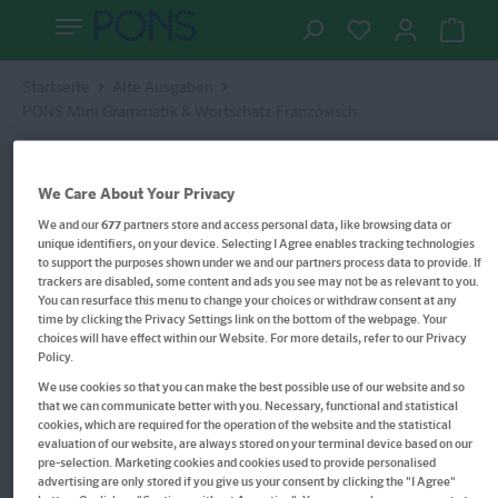
Startseite
Alte Ausgaben
PONS Mini Grammatik & Wortschatz Französisch
We Care About Your Privacy
We and our
677
partners store and access personal data, like browsing data or
unique identifiers, on your device. Selecting I Agree enables tracking technologies
to support the purposes shown under we and our partners process data to provide. If
trackers are disabled, some content and ads you see may not be as relevant to you.
You can resurface this menu to change your choices or withdraw consent at any
time by clicking the Privacy Settings link on the bottom of the webpage. Your
choices will have effect within our Website. For more details, refer to our Privacy
Policy.
We use cookies so that you can make the best possible use of our website and so
that we can communicate better with you. Necessary, functional and statistical
cookies, which are required for the operation of the website and the statistical
evaluation of our website, are always stored on your terminal device based on our
pre-selection. Marketing cookies and cookies used to provide personalised
advertising are only stored if you give us your consent by clicking the "I Agree"