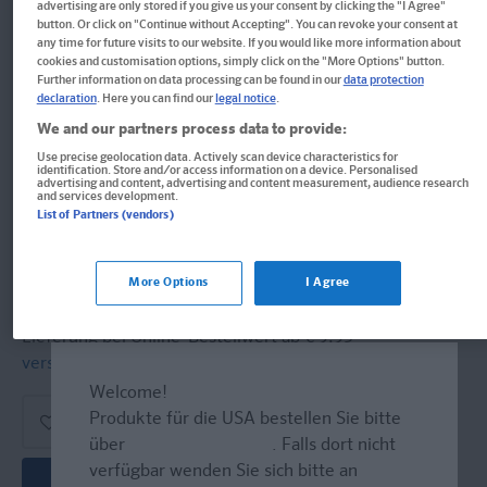
advertising are only stored if you give us your consent by clicking the "I Agree"
Im Buch blättern
button. Or click on "Continue without Accepting". You can revoke your consent at
Bibi & Tina: Amadeus beim Film
any time for future visits to our website. If you would like more information about
cookies and customisation options, simply click on the "More Options" button.
Further information on data processing can be found in our
data protection
Erstleser 2. Klasse, ab 7 Jahren
declaration
. Here you can find our
legal notice
.
We and our partners process data to provide:
Buch
Use precise geolocation data. Actively scan device characteristics for
identification. Store and/or access information on a device. Personalised
Format: 15,7 x 22,7 cm, 40 Seiten
advertising and content, advertising and content measurement, audience research
and services development.
ISBN: 978-3-12-949641-1
List of Partners (vendors)
8,30 €
More Options
I Agree
Sofort lieferbar
Lieferung bei Online-Bestellwert ab € 9,95
versandkostenfrei!
(innerh. Deutschlands)
Welcome!
Produkte für die USA bestellen Sie bitte
über
www.amazon.com
. Falls dort nicht
verfügbar wenden Sie sich bitte an
In den Warenkorb