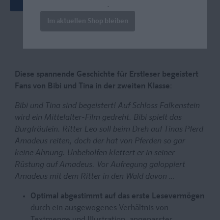
prazur@wybel.com
.
Im aktuellen Shop bleiben
Diese spannende Geschichte für Erstleser begeistert
Fans von Bibi und Tina in der zweiten Klasse
:
Bibi und Tina sind begeistert! Auf Schloss Falkenstein
wird ein Mittelalter-Film gedreht. Bibi spielt das
Burgfräulein. Ritter Leo soll beim Dreh auf Tinas Pferd
Amadeus reiten, doch der hat von Pferden so gar
keine Ahnung. Unbeholfen klettert er in seiner
Rüstung auf Amadeus. Vor Aufregung galoppiert
Amadeus mit dem Ritter in den Wald davon …
Optimal abgestimmt auf das erste Lesevermögen
durch ein ausgewogenes Verhältnis von