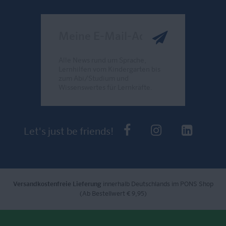
Meine E-Mail-Adresse
Alle News rund um Sprache,
Lernhilfen vom Kindergarten bis
zum Abi/Studium und
Wissenswertes für Lernkräfte.
Send
PONS bei Faceb
PONS bei I
PONS 
Let's just be friends!
Versandkostenfreie Lieferung
innerhalb Deutschlands im PONS Shop
(Ab Bestellwert € 9,95)