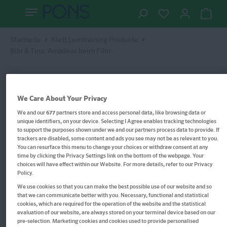
Startseite
Klett Lerntraining Produkte
Bibi & Tina: Amadeus beim Film
We Care About Your Privacy
We and our
677
partners store and access personal data, like browsing data or
unique identifiers, on your device. Selecting I Agree enables tracking technologies
to support the purposes shown under we and our partners process data to provide. If
trackers are disabled, some content and ads you see may not be as relevant to you.
You can resurface this menu to change your choices or withdraw consent at any
time by clicking the Privacy Settings link on the bottom of the webpage. Your
choices will have effect within our Website. For more details, refer to our Privacy
Policy.
We use cookies so that you can make the best possible use of our website and so
that we can communicate better with you. Necessary, functional and statistical
cookies, which are required for the operation of the website and the statistical
evaluation of our website, are always stored on your terminal device based on our
pre-selection. Marketing cookies and cookies used to provide personalised