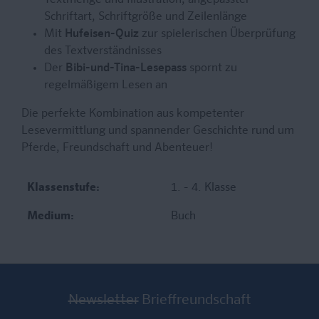
Textmenge und Illustration, angepasster
Schriftart, Schriftgröße und Zeilenlänge
Mit
Hufeisen-Quiz
zur spielerischen Überprüfung
des Textverständnisses
Der
Bibi-und-Tina-Lesepass
spornt zu
regelmäßigem Lesen an
Die perfekte Kombination aus kompetenter
Lesevermittlung und spannender Geschichte rund um
Pferde, Freundschaft und Abenteuer!
Klassenstufe:
1. - 4. Klasse
Medium:
Buch
Newsletter
Brieffreundschaft