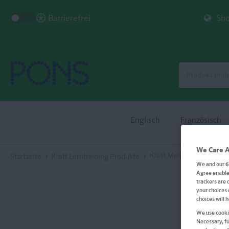
Barrierefrei
Sho
Englisch
Französisch
We Care A
Klett Mein Übungsbuch 
Startseite
Klett Lerntraining Produkte
We and our
6
Agree enables
trackers are 
your choices 
choices will 
We use cookie
Necessary, fu