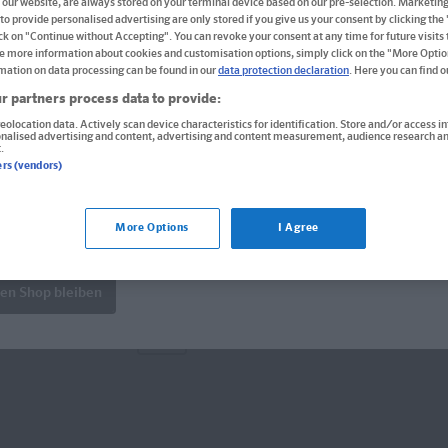
 our website, are always stored on your terminal device based on our pre-selection. Marketin
5./6. Klasse
to provide personalised advertising are only stored if you give us your consent by clicking the
ick on "Continue without Accepting". You can revoke your consent at any time for future visits t
e more information about cookies and customisation options, simply click on the "More Optio
für Realschule und vergleichbare Schulfor
mation on data processing can be found in our
data protection declaration
. Here you can find 
r partners process data to provide:
Format: 16,9 x 24,1 cm
ISBN: 978-3-12-927314-2
eolocation data. Actively scan device characteristics for identification. Store and/or access i
onalised advertising and content, advertising and content measurement, audience research an
.
Informationen für Lehrer:innen und Refe
ers (vendors)
More Options
I Agree
Derzeit nicht erhältlich.
ür die USA bestellen Sie bitte über
www.amazon.com
. Falls do
wenden Sie sich bitte an
prazur@wybel.com
.
Vergriffen, keine Neuauflage vorgesehen.
len Shop bleiben