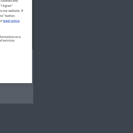
g cookies and
 "I Agree"
o our website. If
ns" button.
men
our
legal notice
.
nformation on a
d services
rendar:innen
rt nicht