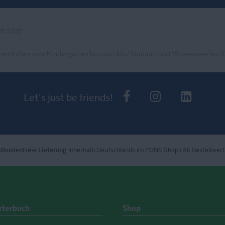
Lernhilfen vom Kindergarten bis zum Abi/Studium und Wissenswertes fü
PONS bei Faceb
PONS bei I
PONS 
Let's just be friends!
dkostenfreie Lieferung
innerhalb Deutschlands im PONS Shop (Ab Bestellwert
rterbuch
Shop