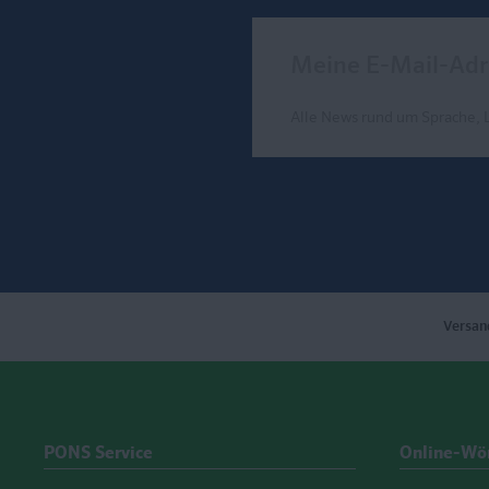
Meine E-Mail-Adresse
Alle News rund um Sprache, 
Send
Versan
PONS Service
Online-Wö