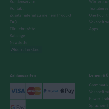
Kundenservice
Wörterbuc
Kontakt
Textüberse
Zusatzmaterial zu meinem Produkt
One hour tr
FAQ
Vokabeltrai
Für Lehrkräfte
Apps
Kataloge
Newsletter
Widerruf erklären
Zahlungsarten
Lernen & 
Grammatik-
Visa
Mastercard
Paypal
ApplePay
Vokabeltra
Power-Trai
GooglePay
Sprachen-T