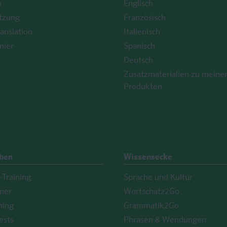
h
Englisch
tzung
Französisch
anslation
Italienisch
nier
Spanisch
Deutsch
Zusatzmaterialien zu meine
Produkten
Üben
Wissensecke
Training
Sprache und Kultur
iner
Wortschatz2Go
ning
Grammatik2Go
ests
Phrasen & Wendungen