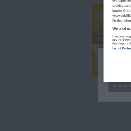
evaluation of
cookies used 
button. Or cl
you would lik
Further infor
We and ou
Use precise g
device. Pers
development
List of Partn
Welcome!
Produkte f
verfügbar 
Im aktuel