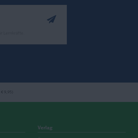
r Lernkräfte.
ook
nstagram
bei LinkedIn
 € 9,95)
Verlag