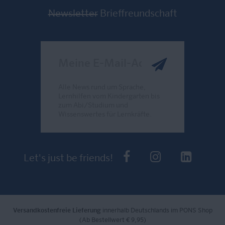
Newsletter
Brieffreundschaft
Meine E-Mail-Adresse
Alle News rund um Sprache,
Lernhilfen vom Kindergarten bis
zum Abi/Studium und
Wissenswertes für Lernkräfte.
Send
PONS bei Faceb
PONS bei I
PONS 
Let's just be friends!
Versandkostenfreie Lieferung
innerhalb Deutschlands im PONS Shop
(Ab Bestellwert € 9,95)