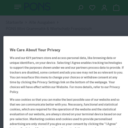
Startseite
Alte Ausgaben
PONS Mini Grammatik & Wortschatz Französisch
We Care About Your Privacy
We and our
677
partners store and access personal data, like browsing data or
unique identifiers, on your device. Selecting I Agree enables tracking technologies
to support the purposes shown under we and our partners process data to provide. If
trackers are disabled, some content and ads you see may not be as relevant to you.
You can resurface this menu to change your choices or withdraw consent at any
time by clicking the Privacy Settings link on the bottom of the webpage. Your
choices will have effect within our Website. For more details, refer to our Privacy
Policy.
We use cookies so that you can make the best possible use of our website and so
that we can communicate better with you. Necessary, functional and statistical
cookies, which are required for the operation of the website and the statistical
evaluation of our website, are always stored on your terminal device based on our
pre-selection. Marketing cookies and cookies used to provide personalised
advertising are only stored if you give us your consent by clicking the "I Agree"