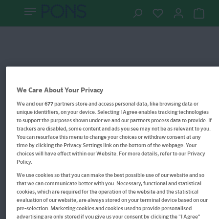
We Care About Your Privacy
We and our
677
partners store and access personal data, like browsing data or
unique identifiers, on your device. Selecting I Agree enables tracking technologies
to support the purposes shown under we and our partners process data to provide. If
trackers are disabled, some content and ads you see may not be as relevant to you.
You can resurface this menu to change your choices or withdraw consent at any
time by clicking the Privacy Settings link on the bottom of the webpage. Your
choices will have effect within our Website. For more details, refer to our Privacy
Policy.
We use cookies so that you can make the best possible use of our website and so
that we can communicate better with you. Necessary, functional and statistical
Langenscheidt Lilliput
cookies, which are required for the operation of the website and the statistical
evaluation of our website, are always stored on your terminal device based on our
Schweizerdeutsch
pre-selection. Marketing cookies and cookies used to provide personalised
advertising are only stored if you give us your consent by clicking the "I Agree"