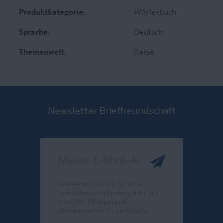
Produktkategorie:
Wörterbuch
Sprache:
Deutsch
Themenwelt:
Reise
Newsletter
Brieffreundschaft
Meine E-Mail-Adresse
Alle News rund um Sprache,
Lernhilfen vom Kindergarten bis
zum Abi/Studium und
Wissenswertes für Lernkräfte.
Send