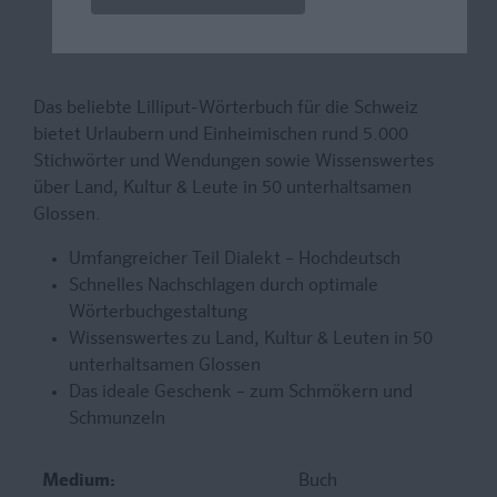
Das beliebte Lilliput-Wörterbuch für die Schweiz
bietet Urlaubern und Einheimischen rund 5.000
Stichwörter und Wendungen sowie Wissenswertes
über Land, Kultur & Leute in 50 unterhaltsamen
Glossen.
Umfangreicher Teil Dialekt – Hochdeutsch
Schnelles Nachschlagen durch optimale
Wörterbuchgestaltung
Wissenswertes zu Land, Kultur & Leuten in 50
unterhaltsamen Glossen
Das ideale Geschenk – zum Schmökern und
Schmunzeln
Medium:
Buch