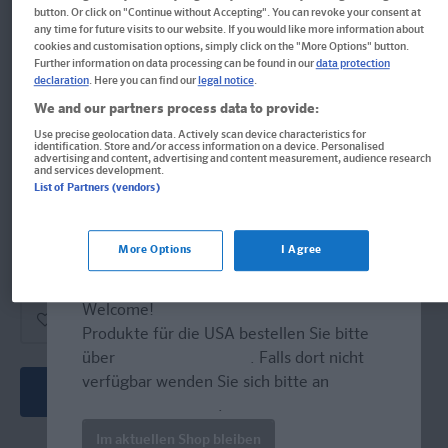
button. Or click on "Continue without Accepting". You can revoke your consent at
Schweizerdeutsch-Hochdeutsch/Hochdeutsch-
any time for future visits to our website. If you would like more information about
Schweizerdeutsch
cookies and customisation options, simply click on the "More Options" button.
Further information on data processing can be found in our
data protection
declaration
. Here you can find our
legal notice
.
Buch
We and our partners process data to provide:
Format: 4,8 x 5,8 cm, 384 Seiten
Use precise geolocation data. Actively scan device characteristics for
identification. Store and/or access information on a device. Personalised
ISBN: 978-3-12-514099-8
advertising and content, advertising and content measurement, audience research
and services development.
List of Partners (vendors)
Derzeit nicht erhältlich.
More Options
I Agree
Vergriffen, wird abgel�st durch neue Ausgabe.
Welcome!
Produkte für die USA bestellen Sie bitte
über
www.amazon.com
. Falls dort nicht
verfügbar wenden Sie sich bitte an
Neueste Ausgabe
prazur@wybel.com
.
Im aktuellen Shop bleiben