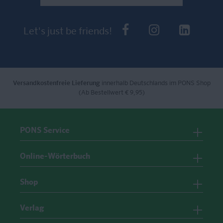
PONS bei Faceb
PONS bei I
PONS 
Let's just be friends!
Versandkostenfreie Lieferung
innerhalb Deutschlands im PONS Shop
(Ab Bestellwert € 9,95)
PONS Service
Online-Wörterbuch
Shop
Verlag