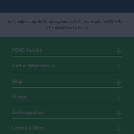
Versandkostenfreie Lieferung
innerhalb Deutschlands im PONS Shop
(Ab Bestellwert € 9,95)
PONS Service
Online-Wörterbuch
Shop
Verlag
Zahlungsarten
Lernen & Üben