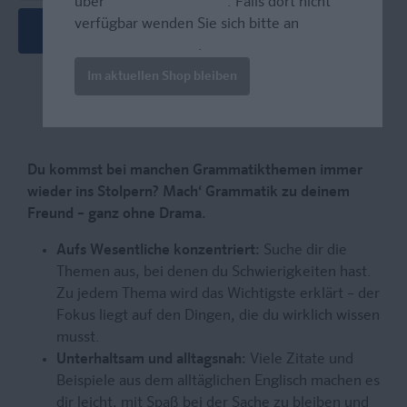
über
www.amazon.com
. Falls dort nicht
verfügbar wenden Sie sich bitte an
In den Warenkorb
prazur@wybel.com
.
Im aktuellen Shop bleiben
Du kommst bei manchen Grammatikthemen immer
wieder ins Stolpern? Mach‘ Grammatik zu deinem
Freund – ganz ohne Drama.
Aufs Wesentliche konzentriert:
Suche dir die
Themen aus, bei denen du Schwierigkeiten hast.
Zu jedem Thema wird das Wichtigste erklärt – der
Fokus liegt auf den Dingen, die du wirklich wissen
musst.
Unterhaltsam und alltagsnah:
Viele Zitate und
Beispiele aus dem alltäglichen Englisch machen es
dir leicht, mit Spaß bei der Sache zu bleiben und