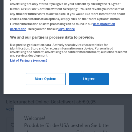
Im Buch blättern
advertising are only stored if you give us your consent by clicking the "I Agree"
button. Or click on "Continue without Accepting". You can revoke your consent at
PONS Grammatik ohne Drama
any time for future visits to our website. If you would like more information about
cookies and customisation options, simply click on the "More Options" button.
Englisch
Further information on data processing can be found in our
data protection
declaration
. Here you can find our
legal notice
.
Locker üben, worauf es ankommt! Mit Lernvideos
We and our partners process data to provide:
Use precise geolocation data. Actively scan device characteristics for
Buch
identification. Store and/or access information on a device. Personalised
advertising and content, advertising and content measurement, audience research
and services development.
Format: 15,2 x 21,1 cm, 208 Seiten
List of Partners (vendors)
ISBN: 978-3-12-566148-6
19,50 CHF
More Options
I Agree
Sofort lieferbar
Lieferung bei Online-Bestellwert ab € 9,95
versandkostenfrei!
(innerh. Deutschlands)
Welcome!
Produkte für die USA bestellen Sie bitte