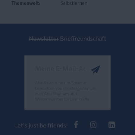
Themenwelt:
Selbstlernen
Newsletter
Brieffreundschaft
Meine E-Mail-Adresse
Alle News rund um Sprache,
Lernhilfen vom Kindergarten bis
zum Abi/Studium und
Wissenswertes für Lernkräfte.
Send
PONS bei Faceb
PONS bei I
PONS 
Let's just be friends!