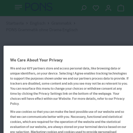
Startseite
Englisch
Grammatik
PONS Grammatik ohne Drama Englisch
We Care About Your Privacy
We and our
677
partners store and access personal data, like browsing data or
unique identifiers, on your device. Selecting I Agree enables tracking technologies
to support the purposes shown under we and our partners process data to provide. If
trackers are disabled, some content and ads you see may not be as relevant to you.
You can resurface this menu to change your choices or withdraw consent at any
time by clicking the Privacy Settings link on the bottom of the webpage. Your
choices will have effect within our Website. For more details, refer to our Privacy
Policy.
We use cookies so that you can make the best possible use of our website and so
that we can communicate better with you. Necessary, functional and statistical
cookies, which are required for the operation of the website and the statistical
evaluation of our website, are always stored on your terminal device based on our
pre-selection. Marketing cookies and cookies used to provide personalised