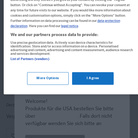
Klett KomplettTrainer
button. Or click on "Continue without Accepting". You can revoke your consent at
any time for future visits to our website. If you would like more information about
Gymnasium Mathematik 7.
cookies and customisation options, simply click on the "More Options" button.
Further information on data processing can be found in our
data protection
Klasse
declaration
. Here you can find our
legal notice
.
We and our partners process data to provide:
Der komplette Lernstoff
Use precise geolocation data. Actively scan device characteristics for
identification. Store and/or access information on a device. Personalised
advertising and content, advertising and content measurement, audience research
Buch
and services development.
List of Partners (vendors)
Format: 17,0 x 24,0 cm, 208 Seiten
ISBN: 978-3-12-927365-4
More Options
I Agree
Informationen für Lehrer:innen und Referendar:innen
Welcome!
Derzeit nicht erhältlich.
Produkte für die USA bestellen Sie bitte
über
www.amazon.com
. Falls dort nicht
Vergriffen, wird abgel�st durch neue Ausgabe.
verfügbar wenden Sie sich bitte an
prazur@wybel.com
.