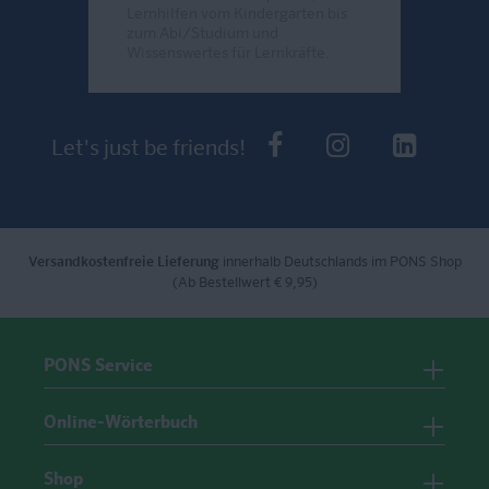
Lernhilfen vom Kindergarten bis
zum Abi/Studium und
Wissenswertes für Lernkräfte.
Send
PONS bei Faceb
PONS bei I
PONS 
Let's just be friends!
Versandkostenfreie Lieferung
innerhalb Deutschlands im PONS Shop
(Ab Bestellwert € 9,95)
PONS Service
Online-Wörterbuch
Shop