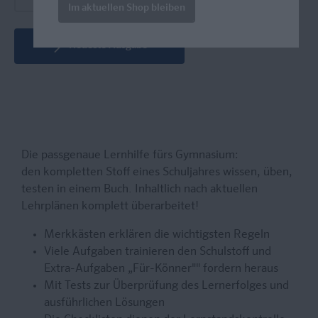
Im aktuellen Shop bleiben
Neueste Ausgabe
Die passgenaue Lernhilfe fürs Gymnasium:
den kompletten Stoff eines Schuljahres wissen, üben,
testen in einem Buch. Inhaltlich nach aktuellen
Lehrplänen komplett überarbeitet!
Merkkästen erklären die wichtigsten Regeln
Viele Aufgaben trainieren den Schulstoff und
Extra-Aufgaben „Für-Könner"" fordern heraus
Mit Tests zur Überprüfung des Lernerfolges und
ausführlichen Lösungen