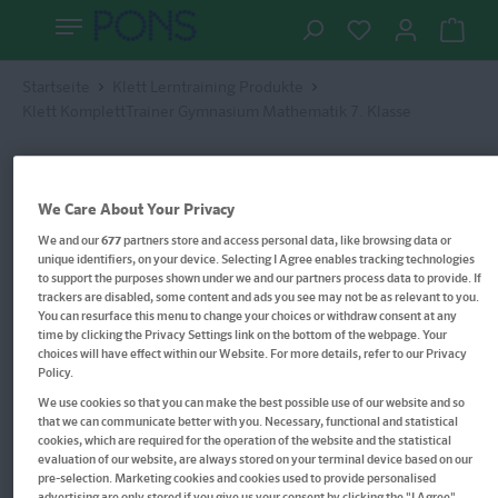
Startseite
Klett Lerntraining Produkte
Klett KomplettTrainer Gymnasium Mathematik 7. Klasse
We Care About Your Privacy
We and our
677
partners store and access personal data, like browsing data or
unique identifiers, on your device. Selecting I Agree enables tracking technologies
to support the purposes shown under we and our partners process data to provide. If
trackers are disabled, some content and ads you see may not be as relevant to you.
You can resurface this menu to change your choices or withdraw consent at any
time by clicking the Privacy Settings link on the bottom of the webpage. Your
choices will have effect within our Website. For more details, refer to our Privacy
Policy.
We use cookies so that you can make the best possible use of our website and so
that we can communicate better with you. Necessary, functional and statistical
cookies, which are required for the operation of the website and the statistical
evaluation of our website, are always stored on your terminal device based on our
pre-selection. Marketing cookies and cookies used to provide personalised
advertising are only stored if you give us your consent by clicking the "I Agree"