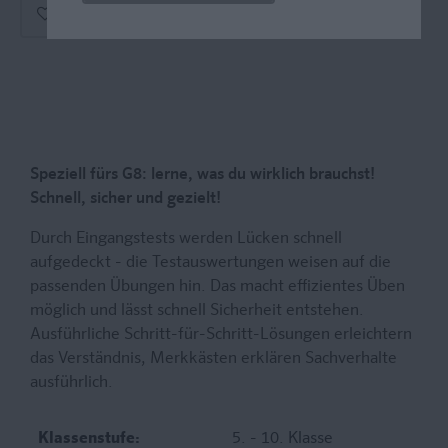
Speziell fürs G8: lerne, was du wirklich brauchst!
Schnell, sicher und gezielt!
Durch Eingangstests werden Lücken schnell
aufgedeckt - die Testauswertungen weisen auf die
passenden Übungen hin. Das macht effizientes Üben
möglich und lässt schnell Sicherheit entstehen.
Ausführliche Schritt-für-Schritt-Lösungen erleichtern
das Verständnis, Merkkästen erklären Sachverhalte
ausführlich.
Klassenstufe:
5. - 10. Klasse