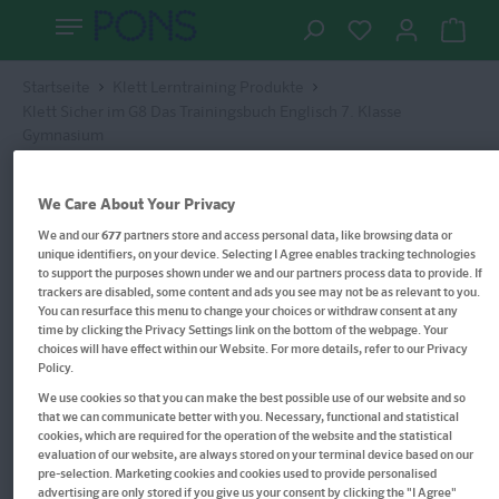
Startseite
Klett Lerntraining Produkte
Klett Sicher im G8 Das Trainingsbuch Englisch 7. Klasse
Gymnasium
We Care About Your Privacy
We and our
677
partners store and access personal data, like browsing data or
unique identifiers, on your device. Selecting I Agree enables tracking technologies
to support the purposes shown under we and our partners process data to provide. If
trackers are disabled, some content and ads you see may not be as relevant to you.
You can resurface this menu to change your choices or withdraw consent at any
time by clicking the Privacy Settings link on the bottom of the webpage. Your
choices will have effect within our Website. For more details, refer to our Privacy
Policy.
We use cookies so that you can make the best possible use of our website and so
that we can communicate better with you. Necessary, functional and statistical
cookies, which are required for the operation of the website and the statistical
evaluation of our website, are always stored on your terminal device based on our
pre-selection. Marketing cookies and cookies used to provide personalised
advertising are only stored if you give us your consent by clicking the "I Agree"