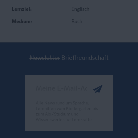
Lernziel:
Englisch
Medium:
Buch
Newsletter
Brieffreundschaft
Meine E-Mail-Adresse
Alle News rund um Sprache,
Lernhilfen vom Kindergarten bis
zum Abi/Studium und
Wissenswertes für Lernkräfte.
Send