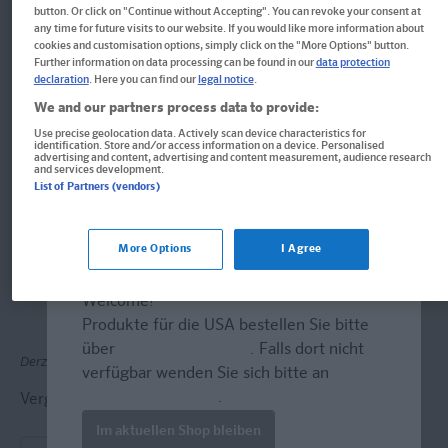
button. Or click on "Continue without Accepting". You can revoke your consent at
Klett Sicher im G8 Das
any time for future visits to our website. If you would like more information about
cookies and customisation options, simply click on the "More Options" button.
Further information on data processing can be found in our
data protection
Trainingsbuch Englisch 7.
declaration
. Here you can find our
legal notice
.
Klasse Gymnasium
We and our partners process data to provide:
Use precise geolocation data. Actively scan device characteristics for
identification. Store and/or access information on a device. Personalised
Schnell, gezielt und sicher üben
advertising and content, advertising and content measurement, audience research
and services development.
List of Partners (vendors)
Buch
Format: 17,0 x 24,0 cm, 160 Seiten
More Options
I Agree
ISBN: 978-3-12-927377-7
Informationen für Lehrer:innen und Referendar:innen
Welcome!
Produkte für die USA bestellen Sie bitte
über
www.amazon.com
. Falls dort nicht
Derzeit nicht erhältlich.
verfügbar wenden Sie sich bitte an
prazur@wybel.com
.
Vergriffen, keine Neuauflage vorgesehen.
Im aktuellen Shop bleiben