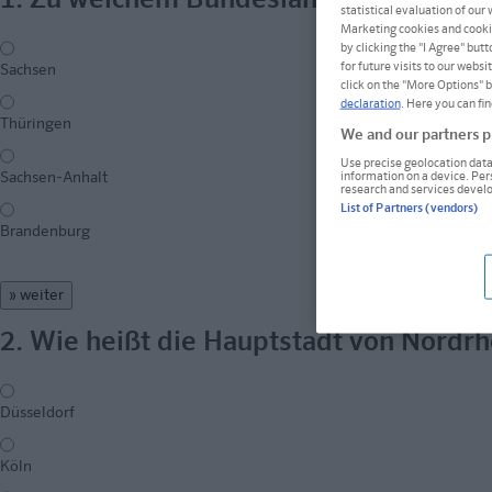
1. Zu welchem Bundesland gehört die H
statistical evaluation of our
Marketing cookies and cookie
by clicking the "I Agree" but
for future visits to our webs
Sachsen
click on the "More Options" 
declaration
. Here you can fi
Thüringen
We and our partners pr
Use precise geolocation data.
information on a device. Pe
Sachsen-Anhalt
research and services devel
List of Partners (vendors)
Brandenburg
» weiter
2. Wie heißt die Hauptstadt von Nordr
Düsseldorf
Köln