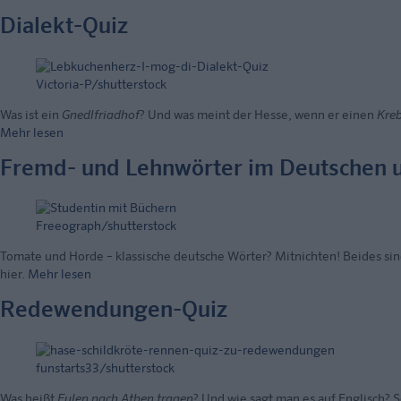
Dialekt-Quiz
Victoria-P/shutterstock
Was ist ein
Gnedlfriadhof
? Und was meint der Hesse, wenn er einen
Kre
Mehr lesen
Fremd- und Lehnwörter im Deutschen u
Freeograph/shutterstock
Tomate und Horde – klassische deutsche Wörter? Mitnichten! Beides si
hier.
Mehr lesen
Redewendungen-Quiz
funstarts33/shutterstock
Was heißt
Eulen nach Athen tragen
? Und wie sagt man es auf Englisch?