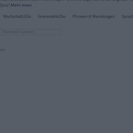
Quiz!
Mehr lesen
Wortschatz2Go
Grammatik2Go
Phrasen & Wendungen
Sprac