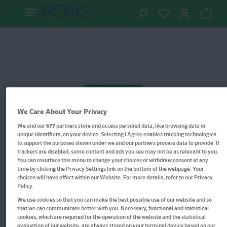
We Care About Your Privacy
We and our
677
partners store and access personal data, like browsing data or
unique identifiers, on your device. Selecting I Agree enables tracking technologies
to support the purposes shown under we and our partners process data to provide. If
trackers are disabled, some content and ads you see may not be as relevant to you.
You can resurface this menu to change your choices or withdraw consent at any
time by clicking the Privacy Settings link on the bottom of the webpage. Your
choices will have effect within our Website. For more details, refer to our Privacy
Policy.
PONS Grammatik auf einen
We use cookies so that you can make the best possible use of our website and so
that we can communicate better with you. Necessary, functional and statistical
Blick Schwedisch
cookies, which are required for the operation of the website and the statistical
evaluation of our website, are always stored on your terminal device based on our