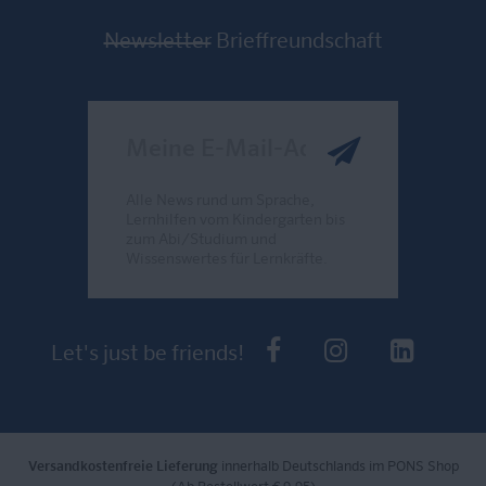
Newsletter
Brieffreundschaft
Meine E-Mail-Adresse
Alle News rund um Sprache,
Lernhilfen vom Kindergarten bis
zum Abi/Studium und
Wissenswertes für Lernkräfte.
Send
PONS bei Faceb
PONS bei I
PONS 
Let's just be friends!
Versandkostenfreie Lieferung
innerhalb Deutschlands im PONS Shop