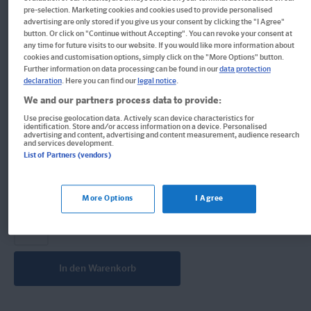
pre-selection. Marketing cookies and cookies used to provide personalised
Alle wichtigen grammatischen Themen auf einen Blick
advertising are only stored if you give us your consent by clicking the "I Agree"
button. Or click on "Continue without Accepting". You can revoke your consent at
Übersichtskarte
any time for future visits to our website. If you would like more information about
cookies and customisation options, simply click on the "More Options" button.
Further information on data processing can be found in our
data protection
Format: 23,9 x 30,5 cm, 6 Seiten
declaration
. Here you can find our
legal notice
.
ISBN: 978-3-12-562798-7
We and our partners process data to provide:
7,00 €
Use precise geolocation data. Actively scan device characteristics for
identification. Store and/or access information on a device. Personalised
advertising and content, advertising and content measurement, audience research
Sofort lieferbar
and services development.
List of Partners (vendors)
Lieferung bei Online-Bestellwert ab € 9,95
versandkostenfrei!
(innerh. Deutschlands)
More Options
I Agree
In den Warenkorb