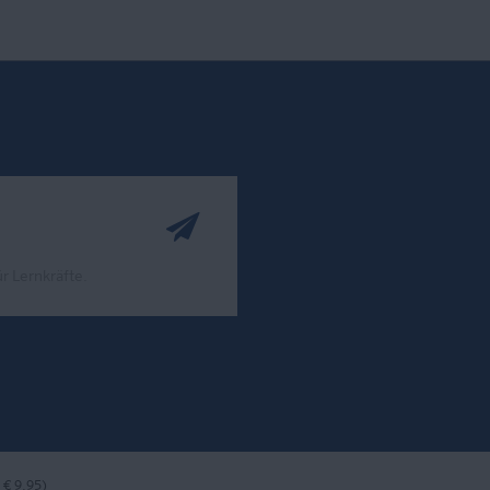
r Lernkräfte.
ook
nstagram
bei LinkedIn
 € 9,95)