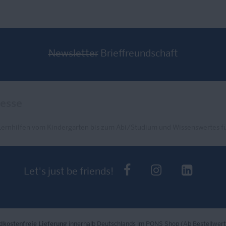
Newsletter
Brieffreundschaft
Lernhilfen vom Kindergarten bis zum Abi/Studium und Wissenswertes fü
PONS bei Faceb
PONS bei I
PONS 
Let's just be friends!
dkostenfreie Lieferung
innerhalb Deutschlands im PONS Shop (Ab Bestellwert