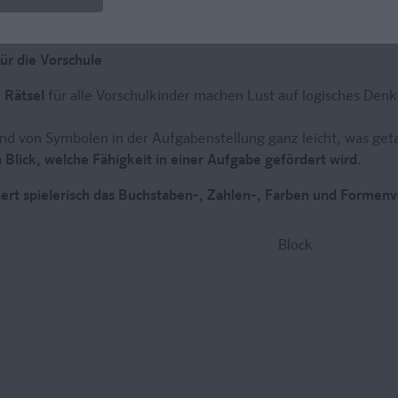
ür die Vorschule
 Rätsel
für alle Vorschulkinder machen Lust auf logisches Den
d von Symbolen in der Aufgabenstellung ganz leicht, was geta
 Blick, welche Fähigkeit in einer Aufgabe gefördert wird.
dert spielerisch das Buchstaben-, Zahlen-, Farben und Formenv
Block