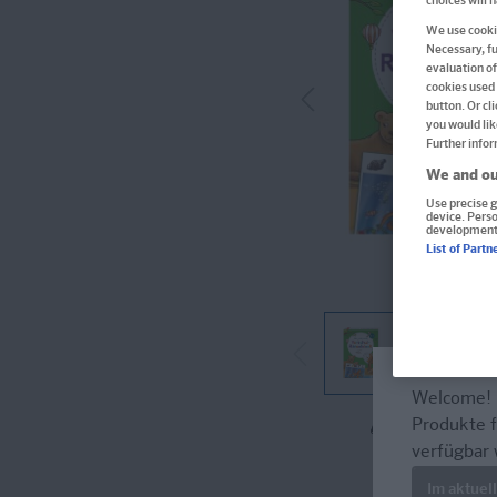
choices will 
We use cookie
Necessary, fu
evaluation of
cookies used 
button. Or cl
you would lik
Further infor
We and ou
Use precise g
device. Pers
development
List of Partn
Welcome!
Produkte f
Im Buch blät
verfügbar 
Im aktuel