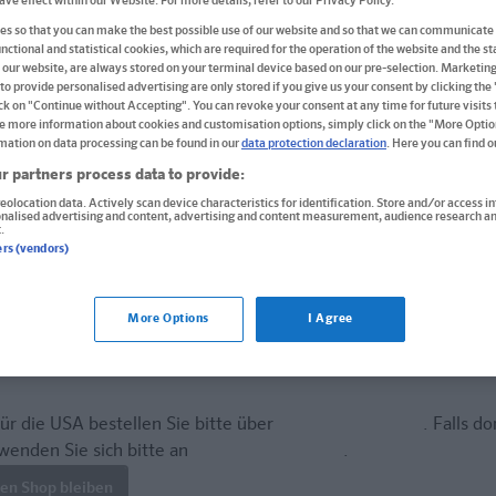
have effect within our Website. For more details, refer to our Privacy Policy.
ab 5 Jahren
s so that you can make the best possible use of our website and so that we can communicate 
nctional and statistical cookies, which are required for the operation of the website and the sta
Block
 our website, are always stored on your terminal device based on our pre-selection. Marketin
to provide personalised advertising are only stored if you give us your consent by clicking the
Format: 16,8 x 24,0 cm, 224 Seiten
ick on "Continue without Accepting". You can revoke your consent at any time for future visits t
e more information about cookies and customisation options, simply click on the "More Optio
ISBN: 978-3-12-949753-1
mation on data processing can be found in our
data protection declaration
. Here you can find 
Informationen für Lehrer:innen und Refe
r partners process data to provide:
eolocation data. Actively scan device characteristics for identification. Store and/or access i
onalised advertising and content, advertising and content measurement, audience research an
7,95 €
.
ers (vendors)
Sofort lieferbar
Lieferung bei Online-Bestellwert ab € 9,95
More Options
I Agree
(innerh. Deutschlands)
In den Warenkorb
ür die USA bestellen Sie bitte über
www.amazon.com
. Falls do
tern
wenden Sie sich bitte an
prazur@wybel.com
.
len Shop bleiben