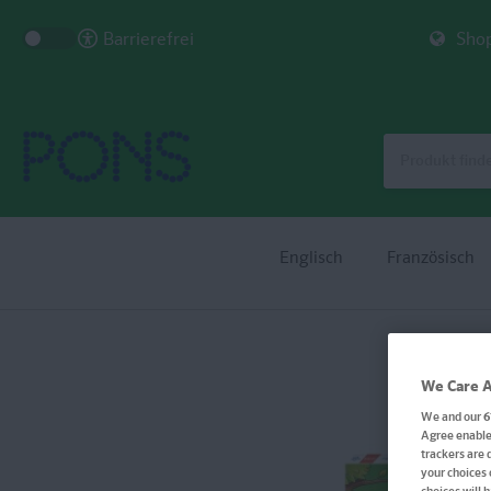
Barrierefrei
Shop
Englisch
Französisch
We Care A
We and our
6
Agree enables
trackers are 
your choices 