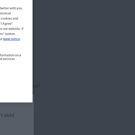
better with you.
tistical
g cookies and
 "I Agree"
o our website. If
ns" button.
our
legal notice
.
rendar:innen
nformation on a
d services
versandkostenfrei!
rt nicht