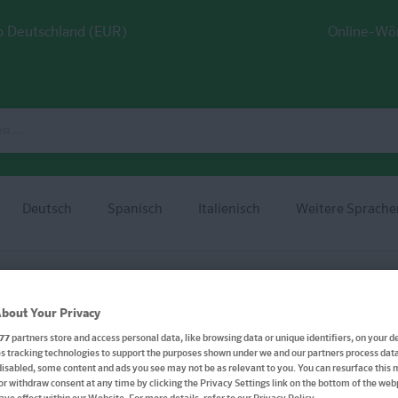
 Deutschland (EUR)
Online-Wö
Deutsch
Spanisch
Italienisch
Weitere Sprache
bout Your Privacy
Klett Mein großer bunte
77
partners store and access personal data, like browsing data or unique identifiers, on your de
 tracking technologies to support the purposes shown under we and our partners process data 
Rätselblock
disabled, some content and ads you see may not be as relevant to you. You can resurface this
or withdraw consent at any time by clicking the Privacy Settings link on the bottom of the we