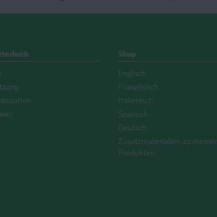
rterbuch
Shop
h
Englisch
tzung
Französisch
anslation
Italienisch
nier
Spanisch
Deutsch
Zusatzmaterialien zu meine
Produkten