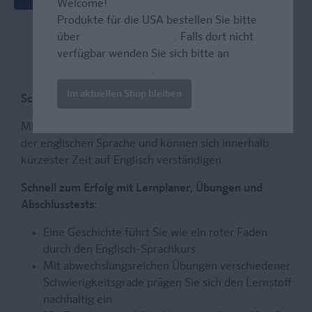
Welcome!
Produkte für die USA bestellen Sie bitte
über
www.amazon.com
. Falls dort nicht
verfügbar wenden Sie sich bitte an
prazur@wybel.com
.
Im aktuellen Shop bleiben
Schnell und intensiv Englisch lernen
Mit diesem Englisch-Sprachkurs lernen Sie die Basics
der englischen Sprache und können sich innerhalb
kürzester Zeit auf Englisch verständigen.
Schnell zum Erfolg mit Lernplaner, Übungen und
Abschlusstests:
Eine Geschichte führt Sie wie ein roter Faden
durch den Englisch-Sprachkurs
Mit abwechslungsreichen Übungen verschiedener
Schwierigkeitsgrade prägen Sie sich den Lernstoff
nachhaltig ein