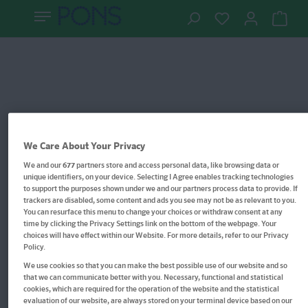
We Care About Your Privacy
We and our
677
partners store and access personal data, like browsing data or
unique identifiers, on your device. Selecting I Agree enables tracking technologies
to support the purposes shown under we and our partners process data to provide. If
trackers are disabled, some content and ads you see may not be as relevant to you.
You can resurface this menu to change your choices or withdraw consent at any
time by clicking the Privacy Settings link on the bottom of the webpage. Your
choices will have effect within our Website. For more details, refer to our Privacy
Policy.
We use cookies so that you can make the best possible use of our website and so
Im Buch blättern
that we can communicate better with you. Necessary, functional and statistical
Langenscheidt Fit in 30 Tagen
cookies, which are required for the operation of the website and the statistical
evaluation of our website, are always stored on your terminal device based on our