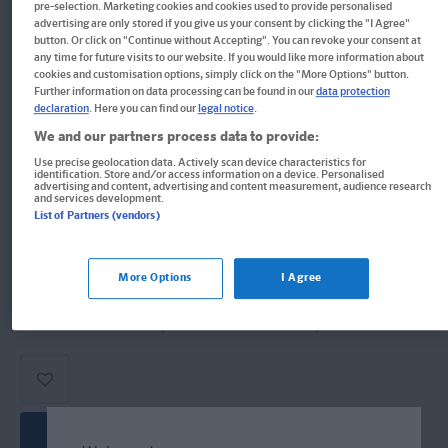
Englisch
pre-selection. Marketing cookies and cookies used to provide personalised
advertising are only stored if you give us your consent by clicking the "I Agree"
button. Or click on "Continue without Accepting". You can revoke your consent at
Der Sprachkurs in täglichen Lernportionen – mit Buch, 3
any time for future visits to our website. If you would like more information about
CDs und persönlichem Lernplaner
cookies and customisation options, simply click on the "More Options" button.
Further information on data processing can be found in our
data protection
declaration
. Here you can find our
legal notice
.
Buch & Digital
We and our partners process data to provide:
Format: 17,1 x 24,6 cm, 344 Seiten
Use precise geolocation data. Actively scan device characteristics for
identification. Store and/or access information on a device. Personalised
ISBN: 978-3-12-563487-9
advertising and content, advertising and content measurement, audience research
and services development.
List of Partners (vendors)
21,95 €
Sofort lieferbar
More Options
I Agree
Lieferung bei Online-Bestellwert ab € 9,95
versandkostenfrei!
(innerh. Deutschlands)
In den Warenkorb