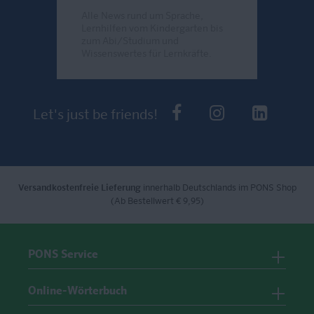
Alle News rund um Sprache,
Lernhilfen vom Kindergarten bis
zum Abi/Studium und
Wissenswertes für Lernkräfte.
Send
PONS bei Faceb
PONS bei I
PONS 
Let's just be friends!
Versandkostenfreie Lieferung
innerhalb Deutschlands im PONS Shop
(Ab Bestellwert € 9,95)
PONS Service
Online-Wörterbuch