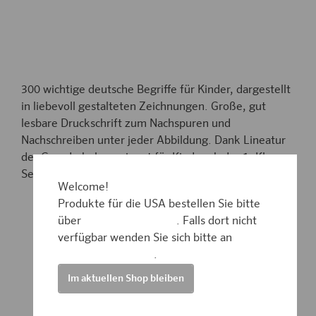
300 wichtige deutsche Begriffe für Kinder, dargestellt
in liebevoll gestalteten Zeichnungen. Große, gut
lesbare Druckschrift zum Nachspuren und
Nachschreiben unter jeder Abbildung. Dank Lineatur
der Grundschule geeignet für Kinder ab der 1. Klasse.
Selbst schreiben und lernen!
Welcome!
Mehr als 300 Bilder & Begriffe
aus der
Produkte für die USA bestellen Sie bitte
Lebenswelt von Kindern
über
www.amazon.com
. Falls dort nicht
Zu Hause, beim Spielen oder in der Natur - die
verfügbar wenden Sie sich bitte an
einzelnen Kapitel decken die wichtigsten
prazur@wybel.com
.
Situationen ab
Im aktuellen Shop bleiben
Farbige, eindeutig erkennbare und liebevoll
gestaltete Zeichnungen