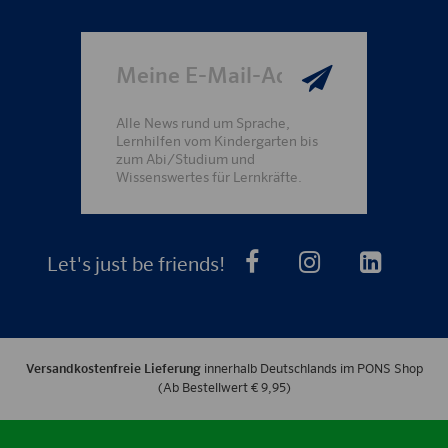
Meine E-Mail-Adresse
Alle News rund um Sprache,
Lernhilfen vom Kindergarten bis
zum Abi/Studium und
Wissenswertes für Lernkräfte.
Send
PONS bei Faceb
PONS bei I
PONS 
Let's just be friends!
Versandkostenfreie Lieferung
innerhalb Deutschlands im PONS Shop
(Ab Bestellwert € 9,95)