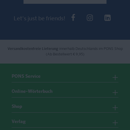
PONS bei Faceb
PONS bei I
PONS 
Let's just be friends!
Versandkostenfreie Lieferung
innerhalb Deutschlands im PONS Shop
(Ab Bestellwert € 9,95)
PONS Service
Online-Wörterbuch
Shop
Verlag