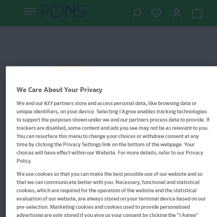
We Care About Your Privacy
We and our
677
partners store and access personal data, like browsing data or
unique identifiers, on your device. Selecting I Agree enables tracking technologies
to support the purposes shown under we and our partners process data to provide. If
trackers are disabled, some content and ads you see may not be as relevant to you.
You can resurface this menu to change your choices or withdraw consent at any
time by clicking the Privacy Settings link on the bottom of the webpage. Your
choices will have effect within our Website. For more details, refer to our Privacy
Policy.
We use cookies so that you can make the best possible use of our website and so
that we can communicate better with you. Necessary, functional and statistical
Langenscheidt Audio-
cookies, which are required for the operation of the website and the statistical
evaluation of our website, are always stored on your terminal device based on our
Sprachführer Russisch
pre-selection. Marketing cookies and cookies used to provide personalised
advertising are only stored if you give us your consent by clicking the "I Agree"