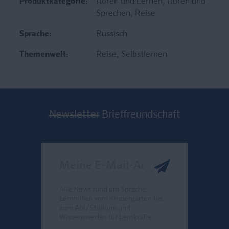
Produktkategorie:
Hören und Lernen
, Hören und
Sprechen
, Reise
Sprache:
Russisch
Themenwelt:
Reise
, Selbstlernen
Newsletter
Brieffreundschaft
Meine E-Mail-Adresse
Alle News rund um Sprache,
Lernhilfen vom Kindergarten bis
zum Abi/Studium und
Wissenswertes für Lernkräfte.
Send