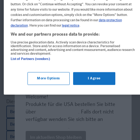
button. Or click on "Continue without Accepting". You can revoke your consent at
Für alle wichtigen Situationen auf der Reise
any time for future visits to our website. If you would like more information about
cookies and customisation options, simply click on the "More Options" button.
MP3-Download
Further information on data processing can be found in our
data protection
declaration
. Here you can find our
legal notice
.
We and our partners process data to provide:
Produkt ID: 978-3-12-563362-9
Use precise geolocation data. Actively scan device characteristics for
identification. Store and/or access information on a device. Personalised
advertising and content, advertising and content measurement, audience research
8,30 €
and services development.
List of Partners (vendors)
Download und Bezahlung im Store
More Options
I Agree
Welcome!
Dieser Artikel ist u.a. bei folgenden Shops erhältlich:
Produkte für die USA bestellen Sie bitte
über
www.amazon.com
. Falls dort nicht
Bei Thalia kaufen
verfügbar wenden Sie sich bitte an
Bei Orell Füssli kaufen
prazur@wybel.com
.
Bei bücher.de kaufen
Im aktuellen Shop bleiben