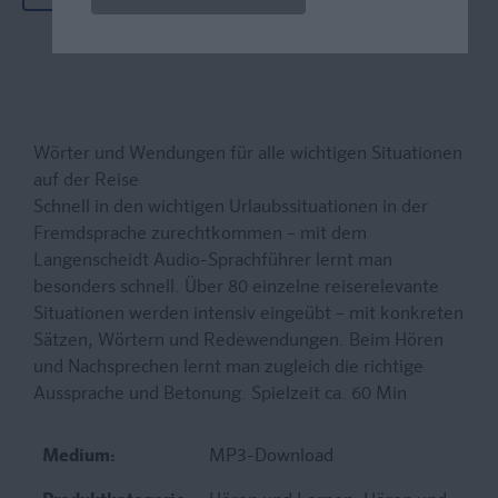
Wörter und Wendungen für alle wichtigen Situationen
auf der Reise
Schnell in den wichtigen Urlaubssituationen in der
Fremdsprache zurechtkommen – mit dem
Langenscheidt Audio-Sprachführer lernt man
besonders schnell. Über 80 einzelne reiserelevante
Situationen werden intensiv eingeübt – mit konkreten
Sätzen, Wörtern und Redewendungen. Beim Hören
und Nachsprechen lernt man zugleich die richtige
Aussprache und Betonung. Spielzeit ca. 60 Min
Medium:
MP3-Download