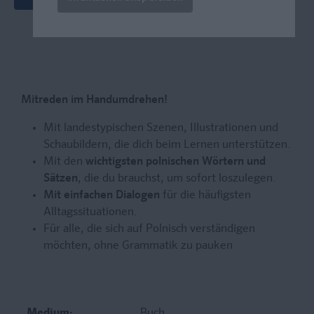
Mitreden im Handumdrehen!
Mit landestypischen Szenen, Illustrationen und
Schaubildern, die dich beim Lernen unterstützen.
Mit den
wichtigsten polnischen Wörtern und
Sätzen
, die du brauchst, um sofort loszulegen.
Mit einfachen Dialogen
für die häufigsten
Alltagssituationen.
Für alle, die sich auf Polnisch verständigen
möchten, ohne Grammatik zu pauken
Medium:
Buch