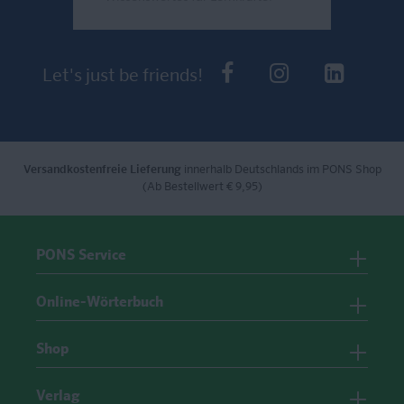
Send
PONS bei Faceb
PONS bei I
PONS 
Let's just be friends!
Versandkostenfreie Lieferung
innerhalb Deutschlands im PONS Shop
(Ab Bestellwert € 9,95)
PONS Service
Online-Wörterbuch
Shop
Verlag