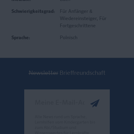
Schwierigkeitsgrad:
Für Anfänger &
Wiedereinsteiger
, Für
Fortgeschrittene
Sprache:
Polnisch
Newsletter
Brieffreundschaft
Meine E-Mail-Adresse
Alle News rund um Sprache,
Lernhilfen vom Kindergarten bis
zum Abi/Studium und
Wissenswertes für Lernkräfte.