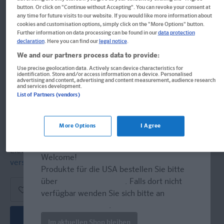
Handumdrehen
button. Or click on "Continue without Accepting". You can revoke your consent at
any time for future visits to our website. If you would like more information about
cookies and customisation options, simply click on the "More Options" button.
Der Alltagswortschatz in Bildern und Sätzen. Einfach
Further information on data processing can be found in our
data protection
Polnisch mitreden.
declaration
. Here you can find our
legal notice
.
We and our partners process data to provide:
Buch
Use precise geolocation data. Actively scan device characteristics for
identification. Store and/or access information on a device. Personalised
Format: 15,0 x 21,0 cm, 159 Seiten
advertising and content, advertising and content measurement, audience research
and services development.
ISBN: 978-3-12-516348-5
List of Partners (vendors)
13,40 €
More Options
I Agree
Sofort lieferbar
Lieferung bei Online-Bestellwert ab € 9,95
Welcome!
versandkostenfrei!
(innerh. Deutschlands)
Produkte für die USA bestellen Sie bitte
über
www.amazon.com
. Falls dort nicht
verfügbar wenden Sie sich bitte an
prazur@wybel.com
.
In den Warenkorb
Im aktuellen Shop bleiben