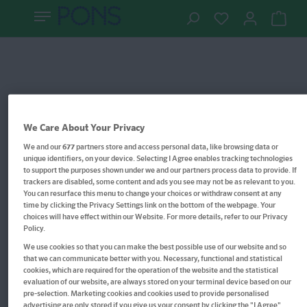
We Care About Your Privacy
We and our
677
partners store and access personal data, like browsing data or
unique identifiers, on your device. Selecting I Agree enables tracking technologies
to support the purposes shown under we and our partners process data to provide. If
trackers are disabled, some content and ads you see may not be as relevant to you.
You can resurface this menu to change your choices or withdraw consent at any
time by clicking the Privacy Settings link on the bottom of the webpage. Your
choices will have effect within our Website. For more details, refer to our Privacy
Policy.
We use cookies so that you can make the best possible use of our website and so
that we can communicate better with you. Necessary, functional and statistical
Im Buch blättern
cookies, which are required for the operation of the website and the statistical
evaluation of our website, are always stored on your terminal device based on our
PONS Polnisch Im
pre-selection. Marketing cookies and cookies used to provide personalised
advertising are only stored if you give us your consent by clicking the "I Agree"