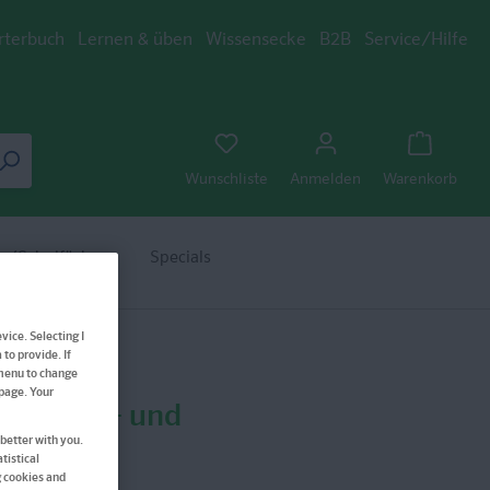
rterbuch
Lernen & üben
Wissensecke
B2B
Service/Hilfe
Wunschliste
Anmelden
Warenkorb
n/Schulfächer
Specials
vice. Selecting I
to provide. If
 menu to change
bpage. Your
r Bastel- und
better with you.
tistical
g cookies and