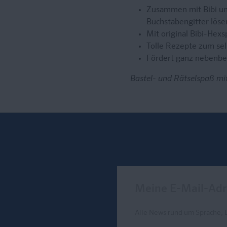
Zusammen mit Bibi und
Buchstabengitter löse
Mit original Bibi-Hex
Tolle Rezepte zum se
Fördert ganz nebenbei
Bastel- und Rätselspaß mi
Meine E-Mail-Adresse
Alle News rund um Sprache, 
Send