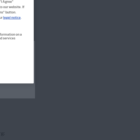
 "I Agree"
 5 Jahren
o our website. If
ns" button.
our
legal notice
.
nformation on a
d services
rt nicht
rg: