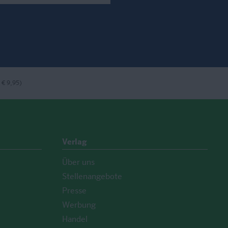
ook
nstagram
bei LinkedIn
 € 9,95)
Verlag
Über uns
Stellenangebote
Presse
Werbung
Handel