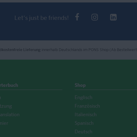
PONS bei Faceb
PONS bei I
PONS 
Let's just be friends!
dkostenfreie Lieferung
innerhalb Deutschlands im PONS Shop (Ab Bestellwert
rterbuch
Shop
h
Englisch
tzung
Französisch
anslation
Italienisch
nier
Spanisch
Deutsch