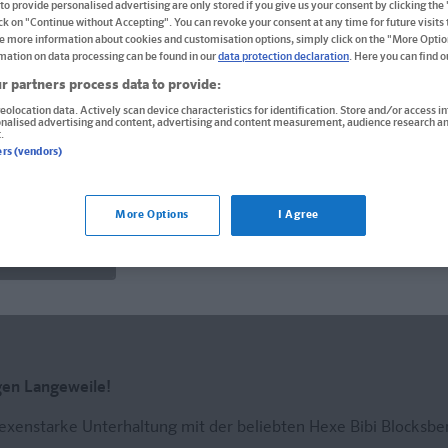
to provide personalised advertising are only stored if you give us your consent by clicking the
Fördert Lesen, Schreiben und Rechnen. Ab
ick on "Continue without Accepting". You can revoke your consent at any time for future visits t
e more information about cookies and customisation options, simply click on the "More Optio
Format: 21,0 x 29,7 cm, 96 Seiten
mation on data processing can be found in our
data protection declaration
. Here you can find 
ISBN: 978-3-12-949191-1
r partners process data to provide:
eolocation data. Actively scan device characteristics for identification. Store and/or access i
onalised advertising and content, advertising and content measurement, audience research an
.
Derzeit nicht erhältlich.
ers (vendors)
Vergriffen, keine Neuauflage vorgesehen.
ür die USA bestellen Sie bitte über
www.amazon.com
. Falls do
More Options
I Agree
wenden Sie sich bitte an
prazur@wybel.com
.
len Shop bleiben
gen Langeweile!
hexenstarke Unterhaltung mit der beliebten Hexe Bibi Blocksbe