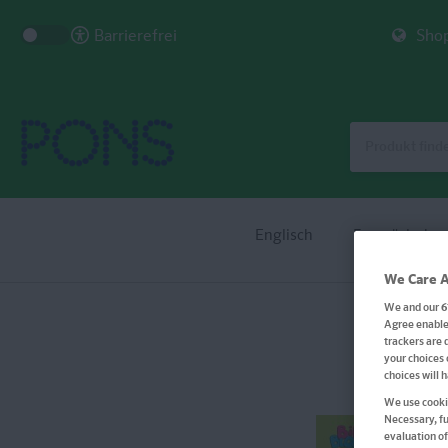
Barrierefrei
Shop
Englisch
Französisch
We Care A
We and our
6
Agree enables
trackers are 
your choices 
choices will 
We use cookie
Necessary, fu
evaluation of