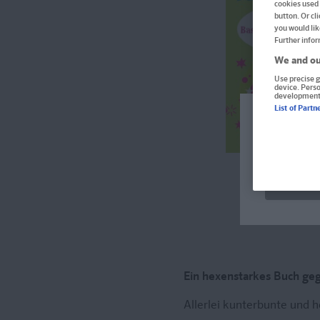
cookies used 
button. Or cl
you would lik
Further infor
We and ou
Use precise g
device. Pers
development
List of Partn
Welcome!
Produkte f
verfügbar 
Im aktuel
Ein hexenstarkes Buch ge
Allerlei kunterbunte und 