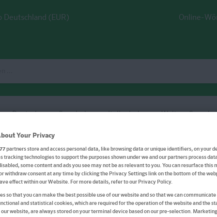
 Deutschland (EUR)
Online-Wö
Deutsch
Spanisch
Italienisch
Weitere Sprache
bout Your Privacy
77
partners store and access personal data, like browsing data or unique identifiers, on your de
 tracking technologies to support the purposes shown under we and our partners process data 
disabled, some content and ads you see may not be as relevant to you. You can resurface this
or withdraw consent at any time by clicking the Privacy Settings link on the bottom of the we
Bibi Blocksberg Verhexte
have effect within our Website. For more details, refer to our Privacy Policy.
s so that you can make the best possible use of our website and so that we can communicate 
Rätselspaß mit Bibi
nctional and statistical cookies, which are required for the operation of the website and the sta
 our website, are always stored on your terminal device based on our pre-selection. Marketin