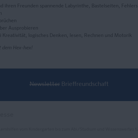
 ihren Freunden spannende Labyrinthe, Bastelseiten, Fehlers
n
sprüchen
lber Ausprobieren
 Kreativität, logisches Denken, lesen, Rechnen und Motorik
t dem Hex-hex!
Newsletter
Brieffreundschaft
Lernhilfen vom Kindergarten bis zum Abi/Studium und Wissenswertes fü