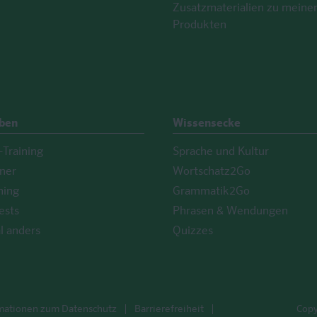
Zusatzmaterialien zu meine
Produkten
Üben
Wissensecke
Training
Sprache und Kultur
iner
Wortschatz2Go
ning
Grammatik2Go
ests
Phrasen & Wendungen
l anders
Quizzes
mationen zum Datenschutz
Barrierefreiheit
Copy