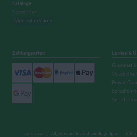
Kataloge
Newsletter
Widerruf erklären
Zahlungsarten
Lernen & 
Grammatik-
Visa
Mastercard
Paypal
ApplePay
Vokabeltra
Power-Trai
GooglePay
Sprachen-T
Sprache ma
Impressum
Allgemeine Geschäftsbedingungen
Infor