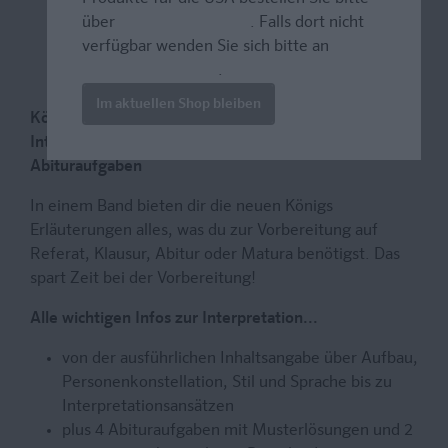
über
www.amazon.com
. Falls dort nicht
verfügbar wenden Sie sich bitte an
prazur@wybel.com
.
Im aktuellen Shop bleiben
Königs Erläuterungen – Textanalyse und
Interpretation mit ausführlicher Inhaltsangabe und
Abituraufgaben
In einem Band bieten dir die neuen Königs
Erläuterungen alles, was du zur Vorbereitung auf
Referat, Klausur, Abitur oder Matura benötigst. Das
spart Zeit bei der Vorbereitung!
Alle wichtigen Infos zur Interpretation...
von der ausführlichen Inhaltsangabe über Aufbau,
Personenkonstellation, Stil und Sprache bis zu
Interpretationsansätzen
plus 4 Abituraufgaben mit Musterlösungen und 2