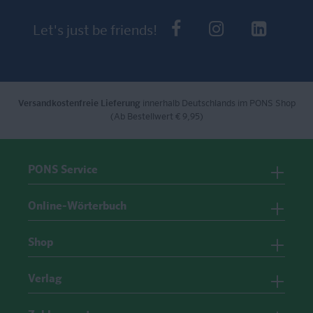
PONS bei Faceb
PONS bei I
PONS 
Let's just be friends!
Versandkostenfreie Lieferung
innerhalb Deutschlands im PONS Shop
(Ab Bestellwert € 9,95)
PONS Service
Online-Wörterbuch
Shop
Verlag