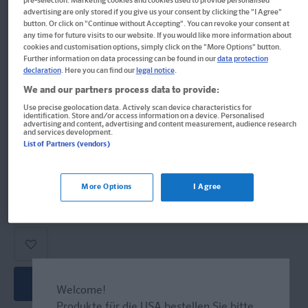
Moralisten von Erich Kästner
pre-selection. Marketing cookies and cookies used to provide personalised
advertising are only stored if you give us your consent by clicking the "I Agree"
button. Or click on "Continue without Accepting". You can revoke your consent at
Textanalyse und Interpretation
any time for future visits to our website. If you would like more information about
cookies and customisation options, simply click on the "More Options" button.
Further information on data processing can be found in our
data protection
Format: 13,0 x 18,0 cm, 132 Seiten
declaration
. Here you can find our
legal notice
.
ISBN: 978-3-12-930365-8
We and our partners process data to provide:
Informationen für Lehrer:innen und Referendar:innen
Use precise geolocation data. Actively scan device characteristics for
identification. Store and/or access information on a device. Personalised
advertising and content, advertising and content measurement, audience research
and services development.
12,90 CHF
List of Partners (vendors)
Sofort lieferbar
More Options
I Agree
Lieferung bei Online-Bestellwert ab € 9,95
versandkostenfrei!
(innerh. Deutschlands)
In den Warenkorb
Welcome!
Produkte für die USA bestellen Sie bitte