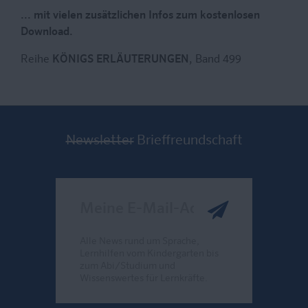
... mit vielen zusätzlichen Infos zum kostenlosen
Download.
Reihe
KÖNIGS ERLÄUTERUNGEN
, Band 499
Newsletter
Brieffreundschaft
Meine E-Mail-Adresse
Alle News rund um Sprache,
Lernhilfen vom Kindergarten bis
zum Abi/Studium und
Wissenswertes für Lernkräfte.
Send