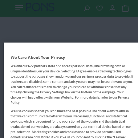
We Care About Your Privacy
We and our
677
partners store and access personal data, like browsing data or
unique identifiers, on your device. Selecting I Agree enables tracking technologies
to support the purposes shown under we and our partners process data to provide. If
trackers are disabled, some content and ads you see may not be as relevant to you.
You can resurface this menu to change your choices or withdraw consent at any
time by clicking the Privacy Settings link on the bottom of the webpage. Your
choices will have effect within our Website. For more details, refer to our Privacy
Policy.
We use cookies so that you can make the best possible use of our website and so
that we can communicate better with you. Necessary, functional and statistical
Im Buch blättern
cookies, which are required for the operation of the website and the statistical
evaluation of our website, are always stored on your terminal device based on our
PONS Grammatik kurz & bündig
pre-selection. Marketing cookies and cookies used to provide personalised
advertising are only stored if you give us your consent by clicking the "I Agree"