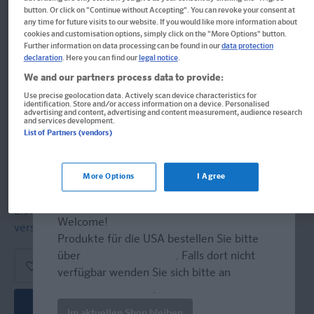
Chinesisch
button. Or click on "Continue without Accepting". You can revoke your consent at
any time for future visits to our website. If you would like more information about
cookies and customisation options, simply click on the "More Options" button.
Die beliebteste Nachschlagegrammatik - Mit Online-
Further information on data processing can be found in our
data protection
Übungen
declaration
. Here you can find our
legal notice
.
We and our partners process data to provide:
Buch
Use precise geolocation data. Actively scan device characteristics for
identification. Store and/or access information on a device. Personalised
Format: 12,6 x 21,0 cm, 112 Seiten
advertising and content, advertising and content measurement, audience research
and services development.
ISBN: 978-3-12-562446-7
List of Partners (vendors)
19,50 CHF
Sofort lieferbar
More Options
I Agree
Lieferung bei Online-Bestellwert ab € 9,95
Welcome!
versandkostenfrei!
(innerh. Deutschlands)
Produkte für die USA bestellen Sie bitte
über
www.amazon.com
. Falls dort nicht
verfügbar wenden Sie sich bitte an
prazur@wybel.com
.
In den Warenkorb
Im aktuellen Shop bleiben