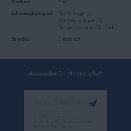
Medium:
Buch
Schwierigkeitsgrad:
Für Anfänger &
Wiedereinsteiger
, Für
Fortgeschrittene
, Für Profis
Sprache:
Chinesisch
Newsletter
Brieffreundschaft
Meine E-Mail-Adresse
Alle News rund um Sprache,
Lernhilfen vom Kindergarten bis
zum Abi/Studium und