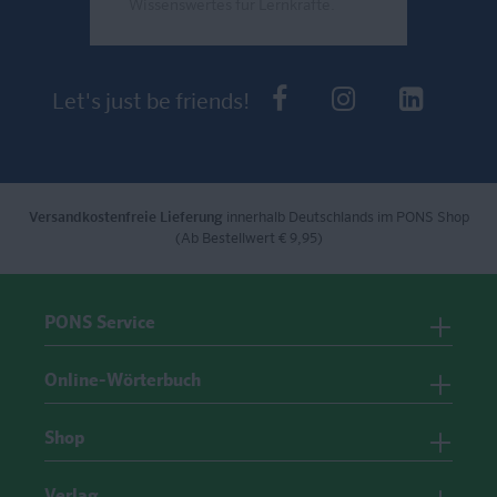
Wissenswertes für Lernkräfte.
Send
PONS bei Faceb
PONS bei I
PONS 
Let's just be friends!
Versandkostenfreie Lieferung
innerhalb Deutschlands im PONS Shop
(Ab Bestellwert € 9,95)
PONS Service
Online-Wörterbuch
Shop