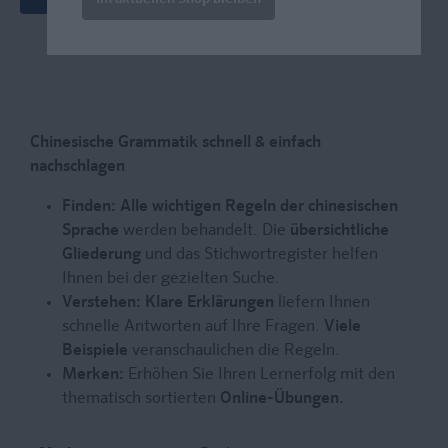
Chinesische Grammatik schnell & einfach
nachschlagen
Finden:
Alle wichtigen Regeln der chinesischen
Sprache
werden behandelt. Die
übersichtliche
Gliederung
und das Stichwortregister helfen
Ihnen bei der gezielten Suche.
Verstehen:
Klare Erklärungen
liefern Ihnen
schnelle Antworten auf Ihre Fragen.
Viele
Beispiele
veranschaulichen die Regeln.
Merken:
Erhöhen Sie Ihren Lernerfolg mit den
thematisch sortierten
Online-Übungen.