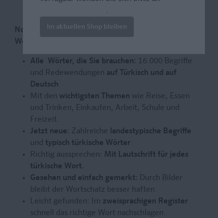
prazur@wybel.com
.
Im aktuellen Shop bleiben
Noch nie war Türkisch so anschaulich – das Türkisch
Wörterbuch mit Bildern
Alle Wörter, die Sie brauchen:
16.000 Begriffe
und Redewendungen
auf Türkisch und auf
Deutsch
Mit den
wichtigsten Themen
wie Reise, Essen
und Trinken, Einkaufen, Arbeit, Schule und
Freizeit.
Jetzt neue:
Zahlreiche
landestypische Begriffe
und
typisch türkische Wörter
Richtig aussprechen:
Mit Lautschrift für jedes
türkische Wort.
Gesehen und einfach gemerkt:
Durch Bilder
bleibt der Wortschatz besser haften.
Leicht gefunden: Im
zweisprachigen Register
schnell das richtige Wort nachschlagen.