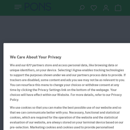
We Care About Your Privacy
We and our
677
partners store and access personal data, like browsing data or
unique identifiers, on your device. Selecting I Agree enables tracking technologies
to support the purposes shown under we and our partners process data to provide. If
trackers are disabled, some content and ads you see may not be as relevant to you.
You can resurface this menu to change your choices or withdraw consent at any
time by clicking the Privacy Settings link on the bottom of the webpage. Your
choices will have effect within our Website. For more details, refer to our Privacy
Policy.
We use cookies so that you can make the best possible use of our website and so
PONS Bildwörterbuch Türkisch
that we can communicate better with you. Necessary, functional and statistical
cookies, which are required for the operation of the website and the statistical
evaluation of our website, are always stored on your terminal device based on our
16.000 Wörter und Wendungen mit landestypischem
pre-selection. Marketing cookies and cookies used to provide personalised