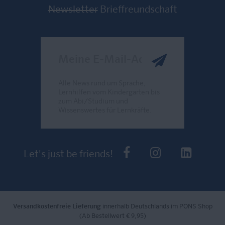
Newsletter
Brieffreundschaft
Meine E-Mail-Adresse
Alle News rund um Sprache,
Lernhilfen vom Kindergarten bis
zum Abi/Studium und
Wissenswertes für Lernkräfte.
Send
PONS bei Faceb
PONS bei I
PONS 
Let's just be friends!
Versandkostenfreie Lieferung
innerhalb Deutschlands im PONS Shop
(Ab Bestellwert € 9,95)