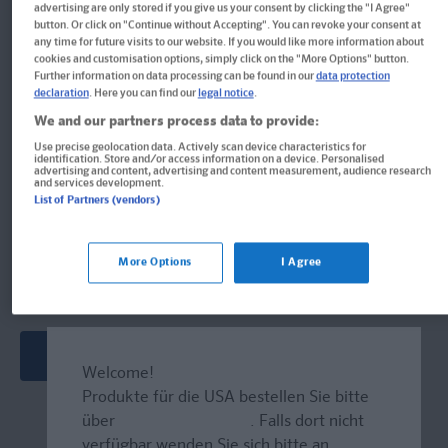
advertising are only stored if you give us your consent by clicking the "I Agree"
Sonderteil
button. Or click on "Continue without Accepting". You can revoke your consent at
any time for future visits to our website. If you would like more information about
Buch
cookies and customisation options, simply click on the "More Options" button.
Further information on data processing can be found in our
data protection
Format: 13,9 x 16,8 cm, 448 Seiten
declaration
. Here you can find our
legal notice
.
ISBN: 978-3-12-516246-4
We and our partners process data to provide:
Use precise geolocation data. Actively scan device characteristics for
identification. Store and/or access information on a device. Personalised
advertising and content, advertising and content measurement, audience research
and services development.
Derzeit nicht erhältlich.
List of Partners (vendors)
Vergriffen, wird abgel�st durch neue Ausgabe.
More Options
I Agree
Neueste Ausgabe
Welcome!
Produkte für die USA bestellen Sie bitte
über
www.amazon.com
. Falls dort nicht
verfügbar wenden Sie sich bitte an