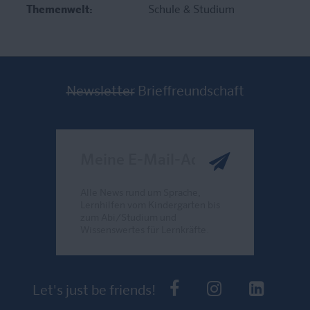
Themenwelt:
Schule & Studium
Newsletter
Brieffreundschaft
Meine E-Mail-Adresse
Alle News rund um Sprache,
Lernhilfen vom Kindergarten bis
zum Abi/Studium und
Wissenswertes für Lernkräfte.
Send
PONS bei Faceb
PONS bei I
PONS 
Let's just be friends!