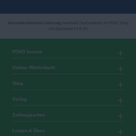
Versandkostenfreie Lieferung
innerhalb Deutschlands im PONS Shop
(Ab Bestellwert € 9,95)
PONS Service
Online-Wörterbuch
Shop
Verlag
Zahlungsarten
Lernen & Üben