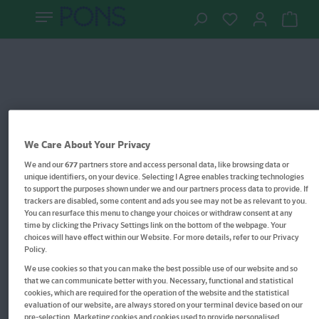
We Care About Your Privacy
We and our
677
partners store and access personal data, like browsing data or
unique identifiers, on your device. Selecting I Agree enables tracking technologies
to support the purposes shown under we and our partners process data to provide. If
trackers are disabled, some content and ads you see may not be as relevant to you.
You can resurface this menu to change your choices or withdraw consent at any
time by clicking the Privacy Settings link on the bottom of the webpage. Your
choices will have effect within our Website. For more details, refer to our Privacy
Policy.
We use cookies so that you can make the best possible use of our website and so
Im Buch blättern
that we can communicate better with you. Necessary, functional and statistical
cookies, which are required for the operation of the website and the statistical
Klett Die Deutsch-Helden:
evaluation of our website, are always stored on your terminal device based on our
pre-selection. Marketing cookies and cookies used to provide personalised