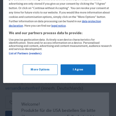
Rechtschreibung 4. Klasse
advertising are only stored if you give us your consent by clicking the "I Agree"
button. Or click on "Continue without Accepting". You can revoke your consent at
any time for future visits to our website. If you would like more information about
Deutsch in der Grundschule
cookies and customisation options, simply click on the "More Options" button.
Further information on data processing can be found in our
data protection
Buch
declaration
. Here you can find our
legal notice
.
We and our partners process data to provide:
Format: 17,1 x 24,1 cm, 80 Seiten
ISBN: 978-3-12-949865-1
Use precise geolocation data. Actively scan device characteristics for
identification. Store and/or access information on a device. Personalised
advertising and content, advertising and content measurement, audience research
and services development.
Informationen für Lehrer:innen und Referendar:innen
List of Partners (vendors)
7,95 €
Sofort lieferbar
More Options
I Agree
Lieferung bei Online-Bestellwert ab € 9,95
versandkostenfrei!
(innerh. Deutschlands)
Welcome!
Produkte für die USA bestellen Sie bitte