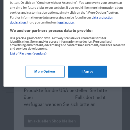
button. Or click on "Continue without Accepting". You can revoke your consent at
Swedish-English/English-Swedish
any time for future visits to our website. If you would like more information about
cookies and customisation options, simply click on the "More Options" button.
Further information on data processing can be found in our
data protection
Buch
declaration
. Here you can find our
legal notice
.
Format: 7,6 x 10,6 cm, 416 Seiten
We and our partners process data to provide:
ISBN: 978-3-12-514018-9
Use precise geolocation data. Actively scan device characteristics for
identification. Store and/or access information on a device. Personalised
advertising and content, advertising and content measurement, audience research
and services development.
List of Partners (vendors)
Derzeit nicht erhältlich.
Vergriffen, keine Neuauflage vorgesehen.
More Options
I Agree
Welcome!
Produkte für die USA bestellen Sie bitte
über
www.amazon.com
. Falls dort nicht
verfügbar wenden Sie sich bitte an
prazur@wybel.com
.
Im aktuellen Shop bleiben