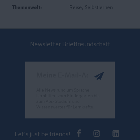
Themenwelt:
Reise
, Selbstlernen
Newsletter
Brieffreundschaft
Meine E-Mail-Adresse
Alle News rund um Sprache,
Lernhilfen vom Kindergarten bis
zum Abi/Studium und
Wissenswertes für Lernkräfte.
Send
PONS bei Faceb
PONS bei I
PONS 
Let's just be friends!