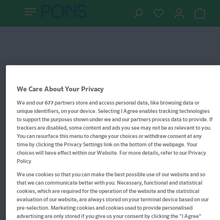
We Care About Your Privacy
We and our
677
partners store and access personal data, like browsing data or
unique identifiers, on your device. Selecting I Agree enables tracking technologies
to support the purposes shown under we and our partners process data to provide. If
trackers are disabled, some content and ads you see may not be as relevant to you.
You can resurface this menu to change your choices or withdraw consent at any
time by clicking the Privacy Settings link on the bottom of the webpage. Your
choices will have effect within our Website. For more details, refer to our Privacy
Policy.
We use cookies so that you can make the best possible use of our website and so
that we can communicate better with you. Necessary, functional and statistical
Berlitz Pocket Dictionary
cookies, which are required for the operation of the website and the statistical
evaluation of our website, are always stored on your terminal device based on our
Swedish
pre-selection. Marketing cookies and cookies used to provide personalised
advertising are only stored if you give us your consent by clicking the "I Agree"