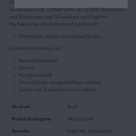
Das perfekte Wörterbuch für die Hosentasche in
Neubearbeitung. Enthält mehr als 16.000 Stichwörter
und Wendungen auf Schwedisch und Englisch.
Hochaktueller Wortschatz mit Lautschrift.
Stichwörter intuitiv und schnell finden
Extrateil im Anhang mit:
Reisedolmetscher
Uhrzeit
Kurzgrammatik
Übersicht der unregelmäßigen Verben
Zahlen auf Schwedisch und Englisch
Medium:
Buch
Produktkategorie:
Wörterbuch
Sprache:
Englisch
, Schwedisch