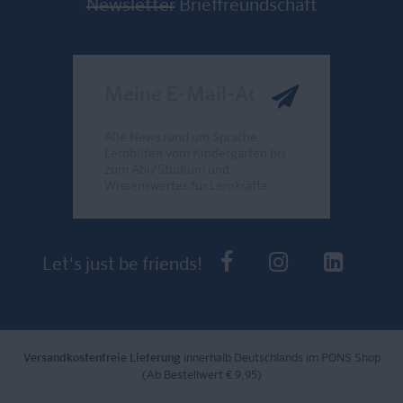
Newsletter
Brieffreundschaft
Meine E-Mail-Adresse
Alle News rund um Sprache,
Lernhilfen vom Kindergarten bis
zum Abi/Studium und
Wissenswertes für Lernkräfte.
Send
PONS bei Faceb
PONS bei I
PONS 
Let's just be friends!
Versandkostenfreie Lieferung
innerhalb Deutschlands im PONS Shop
(Ab Bestellwert € 9,95)