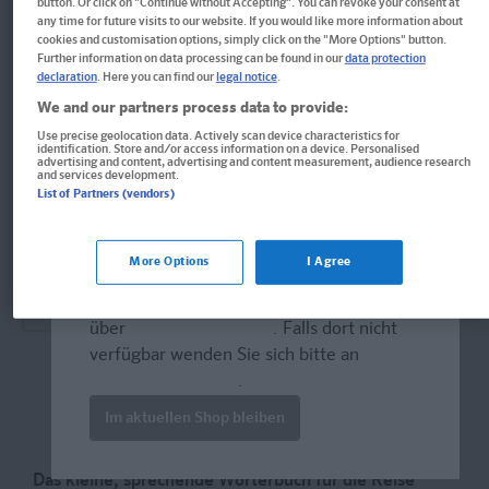
button. Or click on "Continue without Accepting". You can revoke your consent at
any time for future visits to our website. If you would like more information about
Französisch-Deutsch/Deutsch-Französisch. Mit
cookies and customisation options, simply click on the "More Options" button.
Sprachführer und Online-Wörterbuch
Further information on data processing can be found in our
data protection
declaration
. Here you can find our
legal notice
.
Format: 8,3 x 11,3 cm, 668 Seiten
We and our partners process data to provide:
ISBN: 978-3-12-517662-1
Use precise geolocation data. Actively scan device characteristics for
identification. Store and/or access information on a device. Personalised
advertising and content, advertising and content measurement, audience research
and services development.
List of Partners (vendors)
Derzeit nicht erhältlich.
Vergriffen, wird abgel�st durch neue Ausgabe.
More Options
I Agree
Welcome!
Produkte für die USA bestellen Sie bitte
über
www.amazon.com
. Falls dort nicht
verfügbar wenden Sie sich bitte an
prazur@wybel.com
.
Im aktuellen Shop bleiben
Das kleine, sprechende Wörterbuch für die Reise