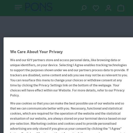
We Care About Your Privacy
We and our
677
partners store and access personal data, like browsing data or
unique identifiers, on your device. Selecting I Agree enables tracking technologies
to support the purposes shown under we and our partners process data to provide. If
trackers are disabled, some content and ads you see may not be as relevant to you.
You can resurface this menu to change your choices or withdraw consent at any
time by clicking the Privacy Settings link on the bottom of the webpage. Your
choices will have effect within our Website. For more details, refer to our Privacy
Policy.
We use cookies so that you can make the best possible use of our website and so
that we can communicate better with you. Necessary, functional and statistical
cookies, which are required for the operation of the website and the statistical
PONS Praxiswörterbuch
evaluation of our website, are always stored on your terminal device based on our
pre-selection. Marketing cookies and cookies used to provide personalised
Französisch
advertising are only stored if you give us your consent by clicking the "I Agree"