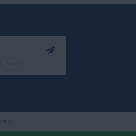
r Lernkräfte.
ook
nstagram
bei LinkedIn
 € 9,95)