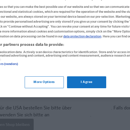
Format: 12,2 x 19,7 cm
s so that you can make the best possible use of our website and so that we can communicate 
ISBN: 978-3-12-923043-5
nctional and statistical cookies, which are required for the operation of the website and the sta
 our website, are always stored on your terminal device based on our pre-selection. Marketin
to provide personalised advertising are only stored if you give us your consent by clicking the
Informationen für Lehrer:innen und Refe
ick on "Continue without Accepting". You can revoke your consent at any time for future visits t
e more information about cookies and customisation options, simply click on the "More Optio
mation on data processing can be found in our
data protection declaration
. Here you can find 
Derzeit nicht erhältlich.
r partners process data to provide:
eolocation data. Actively scan device characteristics for identification. Store and/or access i
Vergriffen, keine Neuauflage vorgesehen.
onalised advertising and content, advertising and content measurement, audience research an
.
ers (vendors)
More Options
I Agree
ür die USA bestellen Sie bitte über
www.amazon.com
. Falls do
wenden Sie sich bitte an
prazur@wybel.com
.
len Shop bleiben