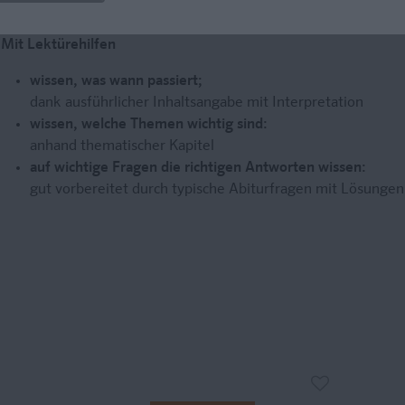
Literatur verstehen und interpretieren
Mit Lektürehilfen
wissen, was wann passiert;
dank ausführlicher Inhaltsangabe mit Interpretation
wissen, welche Themen wichtig sind:
anhand thematischer Kapitel
auf wichtige Fragen die richtigen Antworten wissen:
gut vorbereitet durch typische Abiturfragen mit Lösungen