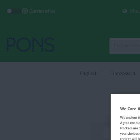
Barrierefrei
Shop
Englisch
Französisch
We Care A
We and our
6
Agree enables
trackers are 
your choices 
choices will 