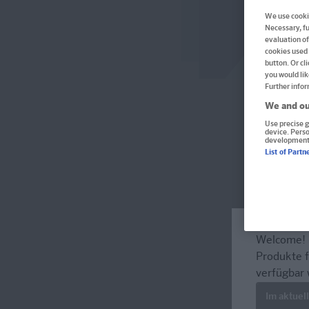
We use cookie
Necessary, fu
evaluation of
cookies used 
button. Or cl
you would lik
Further infor
We and ou
Use precise g
device. Pers
development
List of Partn
Welcome!
Produkte f
verfügbar 
Im aktuel