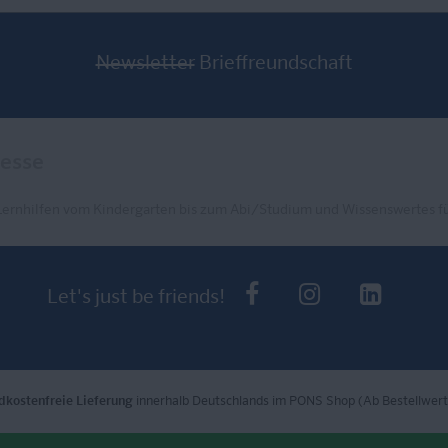
Newsletter
Brieffreundschaft
Lernhilfen vom Kindergarten bis zum Abi/Studium und Wissenswertes fü
PONS bei Faceb
PONS bei I
PONS 
Let's just be friends!
dkostenfreie Lieferung
innerhalb Deutschlands im PONS Shop (Ab Bestellwert