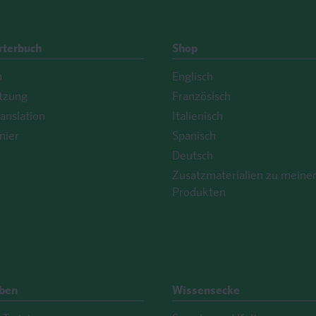
rterbuch
Shop
h
Englisch
tzung
Französisch
anslation
Italienisch
nier
Spanisch
Deutsch
Zusatzmaterialien zu meine
Produkten
Üben
Wissensecke