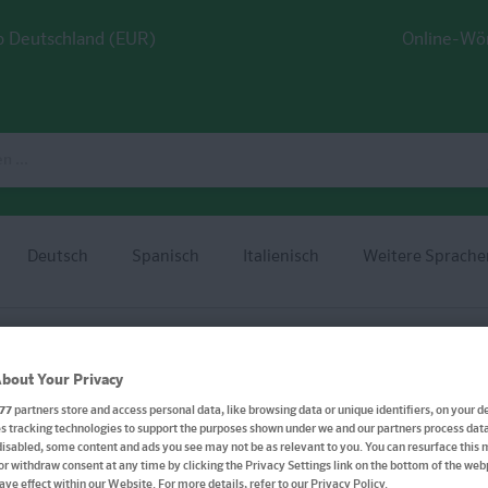
 Deutschland (EUR)
Online-Wö
Deutsch
Spanisch
Italienisch
Weitere Sprache
bout Your Privacy
Klett Lektürehilfen Kas
77
partners store and access personal data, like browsing data or unique identifiers, on your de
 tracking technologies to support the purposes shown under we and our partners process data 
disabled, some content and ads you see may not be as relevant to you. You can resurface this
für Oberstufe und Abitur
or withdraw consent at any time by clicking the Privacy Settings link on the bottom of the we
have effect within our Website. For more details, refer to our Privacy Policy.