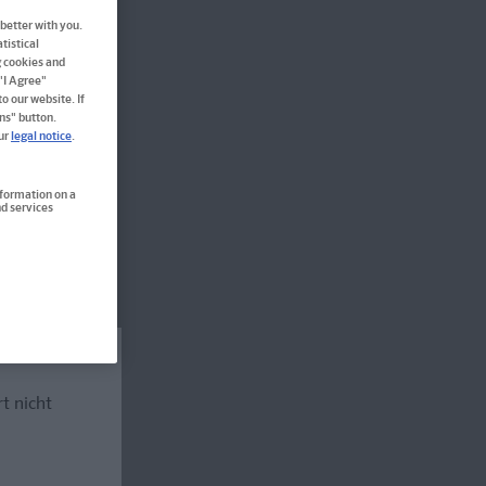
better with you.
tistical
g cookies and
 "I Agree"
rendar:innen
o our website. If
ns" button.
our
legal notice
.
nformation on a
d services
rt nicht