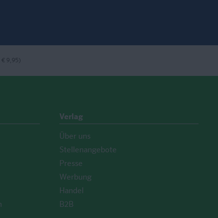
ook
nstagram
bei LinkedIn
 € 9,95)
Verlag
Über uns
Stellenangebote
Presse
Werbung
Handel
n
B2B