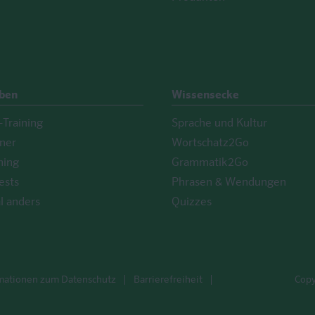
Üben
Wissensecke
Training
Sprache und Kultur
iner
Wortschatz2Go
ning
Grammatik2Go
ests
Phrasen & Wendungen
l anders
Quizzes
mationen zum Datenschutz
Barrierefreiheit
Copy