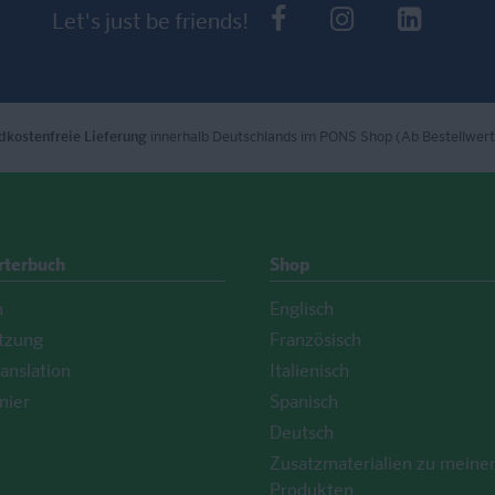
PONS bei Faceb
PONS bei I
PONS 
Let's just be friends!
dkostenfreie Lieferung
innerhalb Deutschlands im PONS Shop (Ab Bestellwert
rterbuch
Shop
h
Englisch
tzung
Französisch
anslation
Italienisch
nier
Spanisch
Deutsch
Zusatzmaterialien zu meine
Produkten