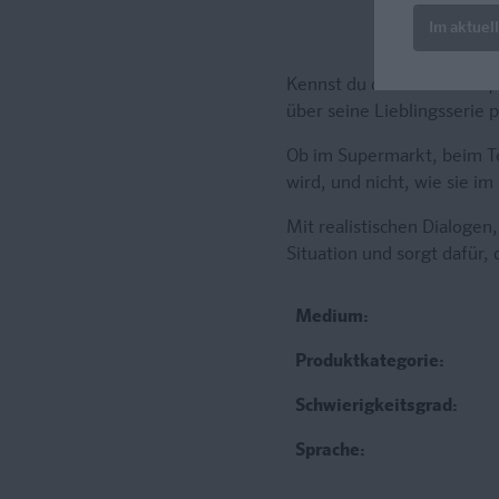
Im aktuel
Kennst du die Ausdrücke
¡
über seine Lieblingsserie 
Ob im Supermarkt, beim Te
wird, und nicht, wie sie i
Mit realistischen Dialogen
Situation und sorgt dafür,
Medium:
Produktkategorie:
Schwierigkeitsgrad:
Sprache: