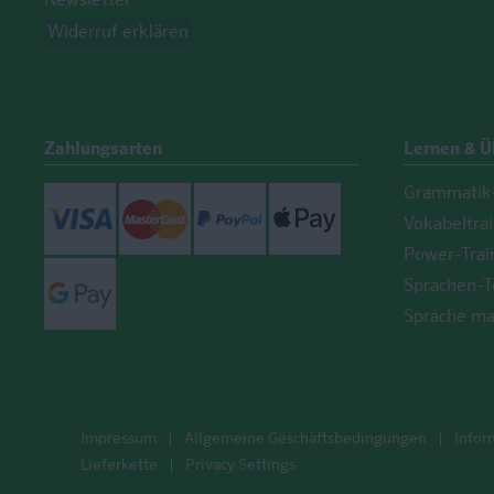
Newsletter
Widerruf erklären
Zahlungsarten
Lernen & 
Grammatik-
Visa
Mastercard
Paypal
ApplePay
Vokabeltra
Power-Trai
GooglePay
Sprachen-T
Sprache ma
Impressum
Allgemeine Geschäftsbedingungen
Infor
Lieferkette
Privacy Settings