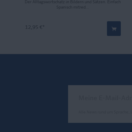
Der Alltagswortschatz in Bildern und Sätzen. Einfach
Spanisch mitred...
12,95 €*
Meine E-Mail-Adresse
Alle News rund um Sprache, 
Send