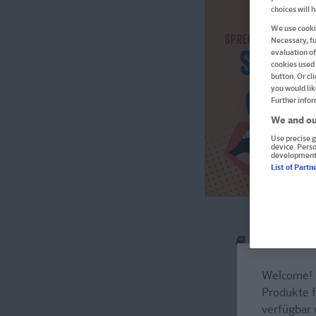
choices will 
We use cookie
Necessary, fu
evaluation of
cookies used 
button. Or cl
you would lik
Further infor
We and ou
Use precise g
device. Pers
development
List of Partn
Im Buch blät
Welcome!
Produkte f
verfügbar 