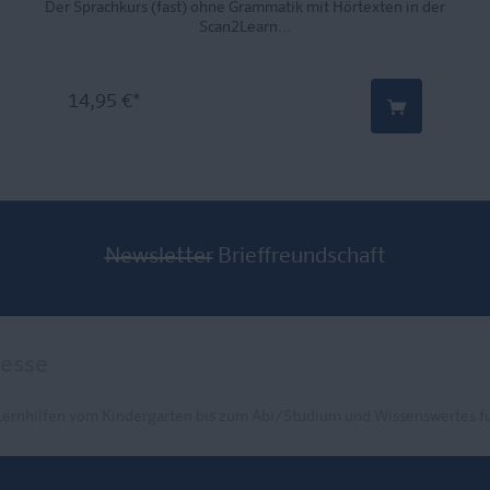
Der Sprachkurs (fast) ohne Grammatik mit Hörtexten in der
Scan2Learn...
14,95 €*
Newsletter
Brieffreundschaft
Lernhilfen vom Kindergarten bis zum Abi/Studium und Wissenswertes fü