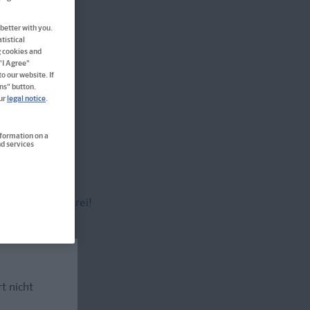
better with you.
tistical
g cookies and
 "I Agree"
o our website. If
ns" button.
our
legal notice
.
nformation on a
d services
versandkostenfrei!
rt nicht