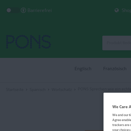
Barrierefrei
Shop
Englisch
Französisch
PONS Sprechen wie ein echt
Startseite
Spanisch
Wortschatz
We Care A
We and our
6
Agree enables
trackers are 
your choices 