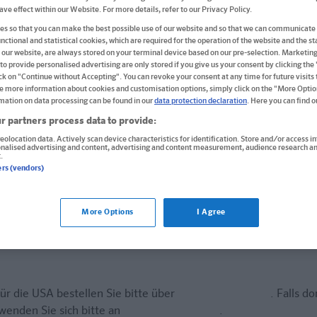
(m/w/d)
have effect within our Website. For more details, refer to our Privacy Policy.
s so that you can make the best possible use of our website and so that we can communicate 
Echtes Spanisch für echtes Leben
nctional and statistical cookies, which are required for the operation of the website and the sta
 our website, are always stored on your terminal device based on our pre-selection. Marketin
to provide personalised advertising are only stored if you give us your consent by clicking the
Buch
ick on "Continue without Accepting". You can revoke your consent at any time for future visits t
e more information about cookies and customisation options, simply click on the "More Optio
Format: 14,5 x 18,0 cm, 160 Seiten
mation on data processing can be found in our
data protection declaration
. Here you can find 
ISBN: 978-3-12-516427-7
r partners process data to provide:
eolocation data. Actively scan device characteristics for identification. Store and/or access i
12,95 €
onalised advertising and content, advertising and content measurement, audience research an
.
ers (vendors)
Sofort lieferbar
Lieferung bei Online-Bestellwert ab € 9,95
More Options
I Agree
(innerh. Deutschlands)
tern
In den Warenkorb
ür die USA bestellen Sie bitte über
www.amazon.com
. Falls do
wenden Sie sich bitte an
prazur@wybel.com
.