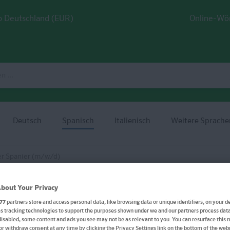
 Deutschland (EUR)
Online-Wö
Deutsch
Spanisch
Italienisch
Weitere Sprache
er Spanier (m/w/d)
bout Your Privacy
77
partners store and access personal data, like browsing data or unique identifiers, on your de
 tracking technologies to support the purposes shown under we and our partners process data 
PONS Sprechen wie ein e
disabled, some content and ads you see may not be as relevant to you. You can resurface this
or withdraw consent at any time by clicking the Privacy Settings link on the bottom of the we