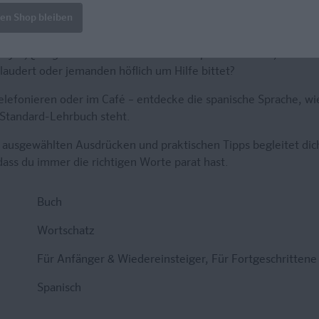
len Shop bleiben
vaya!, ¿tengo monos en la cara?
oder
la peli
? Weißt du, wie man
plaudert oder jemanden höflich um Hilfe bittet?
lefonieren oder im Café – entdecke die spanische Sprache, wie
m Standard-Lehrbuch steht.
, ausgewählten Ausdrücken und praktischen Tipps begleitet dich
 dass du immer die richtigen Worte parat hast.
Buch
Wortschatz
Für Anfänger & Wiedereinsteiger
, Für Fortgeschrittene
Spanisch