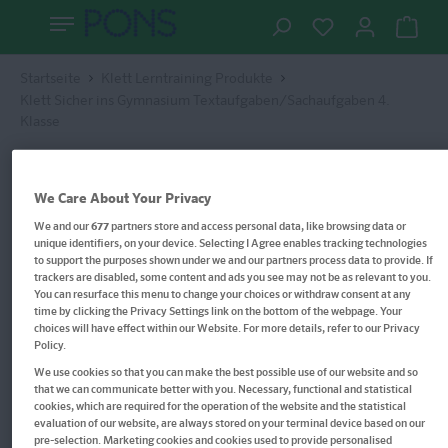
Startseite
Klett Lerntraining Produkte
Klett Sicher ins Gymnasium Textaufgaben/Sachaufgaben 4.
Klasse
We Care About Your Privacy
We and our
677
partners store and access personal data, like browsing data or
unique identifiers, on your device. Selecting I Agree enables tracking technologies
to support the purposes shown under we and our partners process data to provide. If
trackers are disabled, some content and ads you see may not be as relevant to you.
You can resurface this menu to change your choices or withdraw consent at any
time by clicking the Privacy Settings link on the bottom of the webpage. Your
choices will have effect within our Website. For more details, refer to our Privacy
Policy.
We use cookies so that you can make the best possible use of our website and so
that we can communicate better with you. Necessary, functional and statistical
cookies, which are required for the operation of the website and the statistical
evaluation of our website, are always stored on your terminal device based on our
pre-selection. Marketing cookies and cookies used to provide personalised