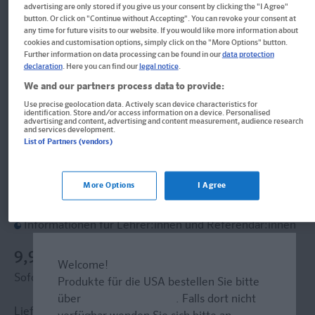
advertising are only stored if you give us your consent by clicking the "I Agree"
button. Or click on "Continue without Accepting". You can revoke your consent at
Im Buch blättern
any time for future visits to our website. If you would like more information about
Klett Sicher ins Gymnasium
cookies and customisation options, simply click on the "More Options" button.
Further information on data processing can be found in our
data protection
Textaufgaben/Sachaufgaben 4.
declaration
. Here you can find our
legal notice
.
We and our partners process data to provide:
Klasse
Use precise geolocation data. Actively scan device characteristics for
identification. Store and/or access information on a device. Personalised
advertising and content, advertising and content measurement, audience research
Intensiv üben für den Übertritt Mathematik
and services development.
List of Partners (vendors)
Buch
Format: 21,0 x 30,0 cm, 88 Seiten
More Options
I Agree
ISBN: 978-3-12-925863-7
Informationen für Lehrer:innen und Referendar:innen
9,99 €
Welcome!
Sofort lieferbar
Produkte für die USA bestellen Sie bitte
über
www.amazon.com
. Falls dort nicht
Lieferung bei Online-Bestellwert ab € 9,95