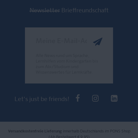
Newsletter
Brieffreundschaft
Meine E-Mail-Adresse
Alle News rund um Sprache,
Lernhilfen vom Kindergarten bis
zum Abi/Studium und
Wissenswertes für Lernkräfte.
Send
PONS bei Faceb
PONS bei I
PONS 
Let's just be friends!
Versandkostenfreie Lieferung
innerhalb Deutschlands im PONS Shop
(Ab Bestellwert € 9,95)