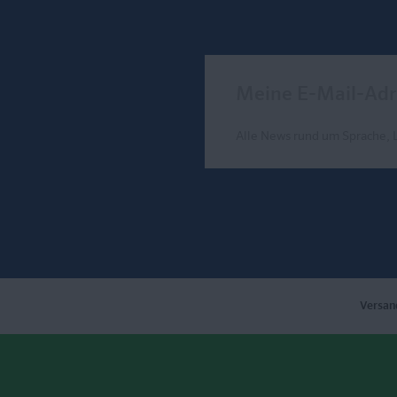
Meine E-Mail-Adresse
Alle News rund um Sprache, 
Send
Versan