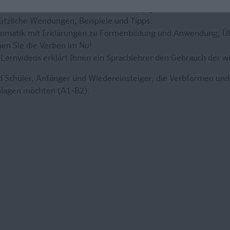
inks finden Sie die übersichtlichen Konjugationstabellen mit 
nützliche Wendungen, Beispiele und Tipps.
mmatik mit Erklärungen zu Formenbildung und Anwendung, Ü
nen Sie die Verben im Nu!
 Lernvideos erklärt Ihnen ein Sprachlehrer den Gebrauch der w
 Schüler, Anfänger und Wiedereinsteiger, die Verbformen un
chlagen möchten (A1-B2).