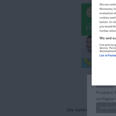
We use cookie
Necessary, fu
evaluation of
cookies used 
button. Or cl
you would lik
Further infor
We and ou
Use precise g
device. Pers
development
List of Partn
Welcome!
Produkte f
verfügbar 
Im aktuel
Alle Verbformen schnell n