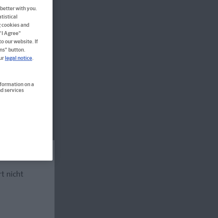
better with you.
tistical
g cookies and
 "I Agree"
o our website. If
ns" button.
our
legal notice
.
nformation on a
d services
rt nicht