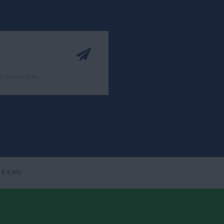
r Lernkräfte.
ook
nstagram
bei LinkedIn
 € 9,95)