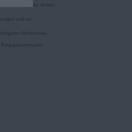
der Übersetzung der Verben
bungen und ein
ichtigsten Verbformen.
d Konjugationsmuster