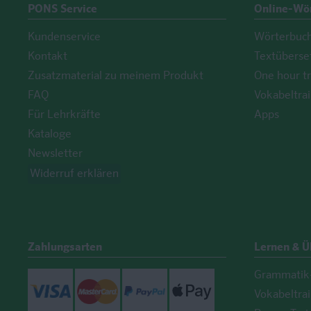
PONS Service
Online-Wö
Kundenservice
Wörterbuc
Kontakt
Textüberse
Zusatzmaterial zu meinem Produkt
One hour tr
FAQ
Vokabeltrai
Für Lehrkräfte
Apps
Kataloge
Newsletter
Widerruf erklären
Zahlungsarten
Lernen & 
Grammatik-
Visa
Mastercard
Paypal
ApplePay
Vokabeltra