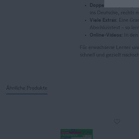
Doppelseitenprinzip:
L
ins Deutsche, rechts 
Viele Extras:
Eine Gra
Abschlusstest – so ler
Online-Videos:
In den
Für erwachsene Lerner und
schnell und gezielt nachs
Ähnliche Produkte