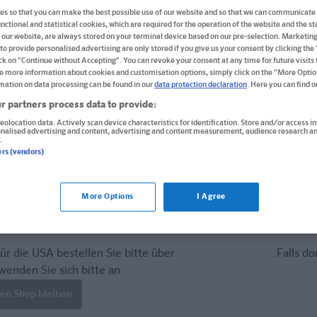
s so that you can make the best possible use of our website and so that we can communicate 
Alle Verben mit links können
nctional and statistical cookies, which are required for the operation of the website and the sta
 our website, are always stored on your terminal device based on our pre-selection. Marketin
Format: 15,1 x 21,1 cm
to provide personalised advertising are only stored if you give us your consent by clicking the
ISBN: 978-3-12-562652-2
ick on "Continue without Accepting". You can revoke your consent at any time for future visits t
e more information about cookies and customisation options, simply click on the "More Optio
mation on data processing can be found in our
data protection declaration
. Here you can find 
r partners process data to provide:
Derzeit nicht erhältlich.
eolocation data. Actively scan device characteristics for identification. Store and/or access i
onalised advertising and content, advertising and content measurement, audience research an
Vergriffen, keine Neuauflage vorgesehen.
.
ers (vendors)
More Options
I Agree
ür die USA bestellen Sie bitte über
www.amazon.com
. Falls do
wenden Sie sich bitte an
prazur@wybel.com
.
len Shop bleiben
achschlagen und sofort richtig anwenden