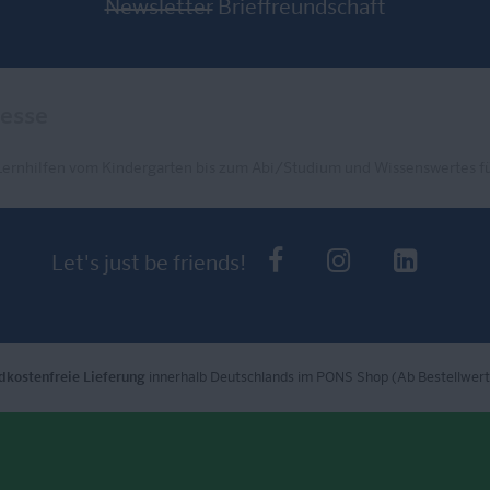
Newsletter
Brieffreundschaft
Lernhilfen vom Kindergarten bis zum Abi/Studium und Wissenswertes fü
PONS bei Faceb
PONS bei I
PONS 
Let's just be friends!
dkostenfreie Lieferung
innerhalb Deutschlands im PONS Shop (Ab Bestellwert