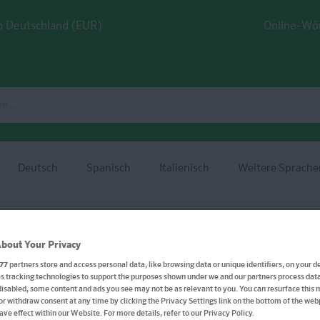
 Deutschland (EUR)
Online-Wö
Deutsch
Spanisch
Italienisch
Weitere Sprache
bout Your Privacy
77
partners store and access personal data, like browsing data or unique identifiers, on your de
 tracking technologies to support the purposes shown under we and our partners process data 
disabled, some content and ads you see may not be as relevant to you. You can resurface this
PONS Verbtabellen Plus 
or withdraw consent at any time by clicking the Privacy Settings link on the bottom of the we
have effect within our Website. For more details, refer to our Privacy Policy.