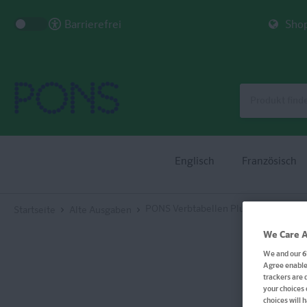
Barrierefrei
Shop
Englisch
Französisch
PONS Verbtabellen Plus Französisch
Startseite
Alte Ausgaben
We Care A
We and our
6
Agree enables
trackers are 
your choices 
choices will 