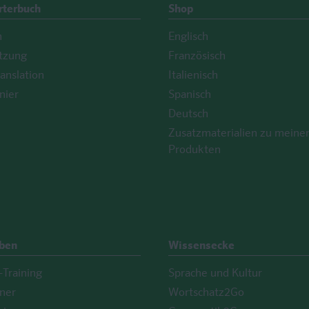
rterbuch
Shop
h
Englisch
tzung
Französisch
anslation
Italienisch
nier
Spanisch
Deutsch
Zusatzmaterialien zu meine
Produkten
Üben
Wissensecke
Training
Sprache und Kultur
iner
Wortschatz2Go