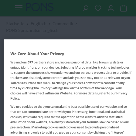
Startseite
Englisch
Grammatik
PONS Sprachrätsel Englisch
We Care About Your Privacy
We and our
677
partners store and access personal data, like browsing data or
unique identifiers, on your device. Selecting I Agree enables tracking technologies
to support the purposes shown under we and our partners process data to provide. If
trackers are disabled, some content and ads you see may not be as relevant to you.
You can resurface this menu to change your choices or withdraw consent at any
time by clicking the Privacy Settings link on the bottom of the webpage. Your
choices will have effect within our Website. For more details, refer to our Privacy
Policy.
We use cookies so that you can make the best possible use of our website and so
that we can communicate better with you. Necessary, functional and statistical
cookies, which are required for the operation of the website and the statistical
evaluation of our website, are always stored on your terminal device based on our
pre-selection. Marketing cookies and cookies used to provide personalised
advertising are only stored if you give us your consent by clicking the "I Agree"