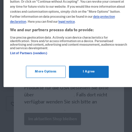
button. Or click on "Continue without Accepting". You can revoke your consent at
PONS Sprachrätsel Englisch
any time for future visits to our website. If you would like more information about
cookies and customisation options, simply click on the "More Options" button.
Spielerisch zum Englischprofi. 250 Rätsel zu Grammatik,
Further information on data processing can be found in our
data protection
declaration
. Here you can find our
legal notice
.
Wortschatz und Landeskunde
We and our partners process data to provide:
Kalender
Use precise geolocation data. Actively scan device characteristics for
identification. Store and/or access information on a device. Personalised
advertising and content, advertising and content measurement, audience research
Format: 15,0 x 21,0 cm, 176 Seiten
and services development.
List of Partners (vendors)
ISBN: 978-3-12-562985-1
More Options
I Agree
Derzeit nicht erhältlich.
Welcome!
Vergriffen, wird abgel�st durch neue Ausgabe.
Produkte für die USA bestellen Sie bitte
über
www.amazon.com
. Falls dort nicht
verfügbar wenden Sie sich bitte an
prazur@wybel.com
.
Im aktuellen Shop bleiben