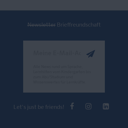
Newsletter
Brieffreundschaft
Meine E-Mail-Adresse
Alle News rund um Sprache,
Lernhilfen vom Kindergarten bis
zum Abi/Studium und
Wissenswertes für Lernkräfte.
Send
PONS bei Faceb
PONS bei I
PONS 
Let's just be friends!