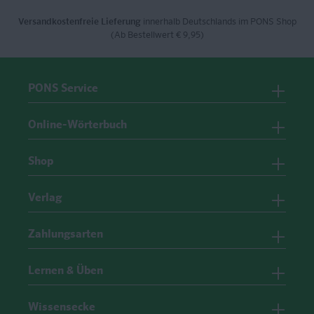
Versandkostenfreie Lieferung
innerhalb Deutschlands im PONS Shop
(Ab Bestellwert € 9,95)
PONS Service
Online-Wörterbuch
Shop
Verlag
Zahlungsarten
Lernen & Üben
Wissensecke