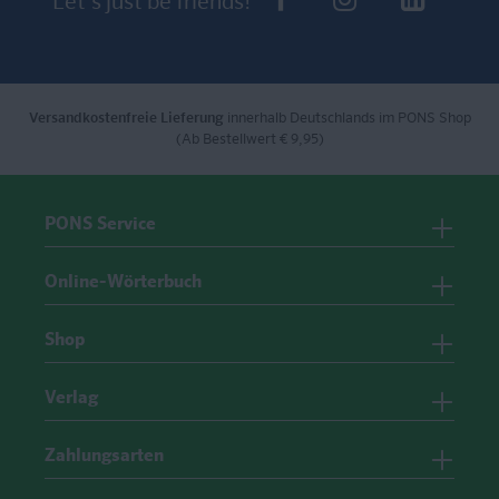
Let's just be friends!
Versandkostenfreie Lieferung
innerhalb Deutschlands im PONS Shop
(Ab Bestellwert € 9,95)
PONS Service
Online-Wörterbuch
Shop
Verlag
Zahlungsarten