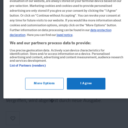
evaluation of our website, are always stored on your terminal device based on our
Im Buch blättern
pre-selection. Marketing cookies and cookies used to provide personalised
PONS Power-Sprachkurs
advertising are only stored if you give us your consent by clicking the "I Agree"
button. Or click on "Continue without Accepting". You can revoke your consent at
Englisch 1
any time for future visits to our website. If you would like more information about
cookies and customisation options, simply click on the "More Options" button.
Further information on data processing can be found in our
data protection
Der Intensivkurs für den Einstieg – schnell und
declaration
. Here you can find our
legal notice
.
multimedial
We and our partners process data to provide:
Use precise geolocation data. Actively scan device characteristics for
Buch
identification. Store and/or access information on a device. Personalised
advertising and content, advertising and content measurement, audience research
and services development.
Format: 16,5 x 23,3 cm, 208 Seiten
List of Partners (vendors)
ISBN: 978-3-12-562292-0
More Options
I Agree
Derzeit nicht erhältlich.
Vergriffen, wird abgel�st durch neue Ausgabe.