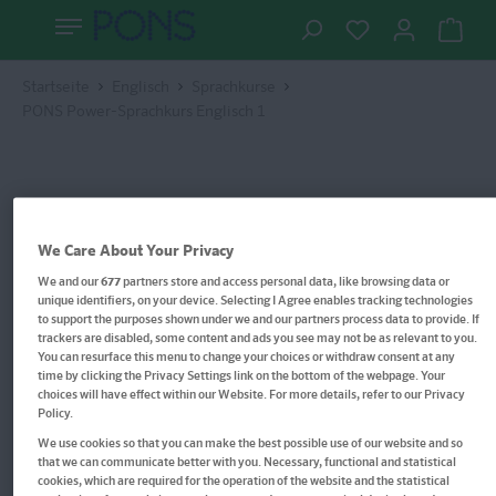
Startseite
Englisch
Sprachkurse
PONS Power-Sprachkurs Englisch 1
We Care About Your Privacy
We and our
677
partners store and access personal data, like browsing data or
unique identifiers, on your device. Selecting I Agree enables tracking technologies
to support the purposes shown under we and our partners process data to provide. If
trackers are disabled, some content and ads you see may not be as relevant to you.
You can resurface this menu to change your choices or withdraw consent at any
time by clicking the Privacy Settings link on the bottom of the webpage. Your
choices will have effect within our Website. For more details, refer to our Privacy
Policy.
We use cookies so that you can make the best possible use of our website and so
that we can communicate better with you. Necessary, functional and statistical
cookies, which are required for the operation of the website and the statistical