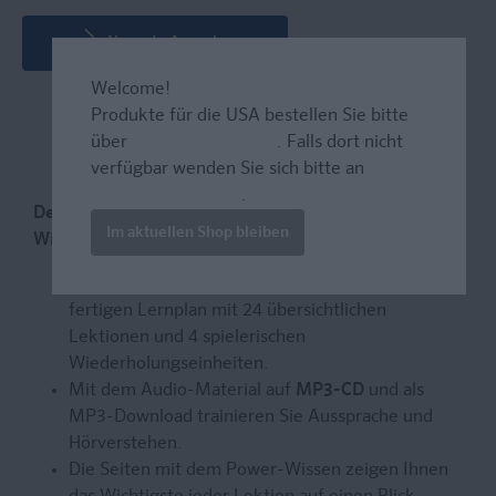
Neueste Ausgabe
Welcome!
Produkte für die USA bestellen Sie bitte
über
www.amazon.com
. Falls dort nicht
verfügbar wenden Sie sich bitte an
prazur@wybel.com
.
Der Englisch-Intensivkurs für Beginn und
Im aktuellen Shop bleiben
Wiedereinstieg
Die
4-Wochen-Methode
bietet Ihnen einen
fertigen Lernplan mit 24 übersichtlichen
Lektionen und 4 spielerischen
Wiederholungseinheiten.
Mit dem Audio-Material auf
MP3-CD
und als
MP3-Download trainieren Sie Aussprache und
Hörverstehen.
Die Seiten mit dem Power-Wissen zeigen Ihnen