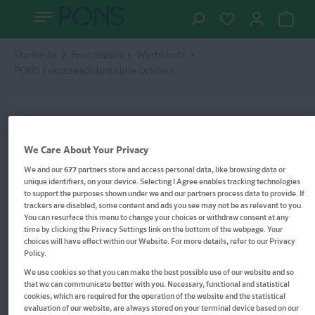
Startseite
Französisch
Wortschatz
PONS Französisch fürs stille Örtchen
We Care About Your Privacy
We and our
677
partners store and access personal data, like browsing data or
unique identifiers, on your device. Selecting I Agree enables tracking technologies
to support the purposes shown under we and our partners process data to provide. If
trackers are disabled, some content and ads you see may not be as relevant to you.
You can resurface this menu to change your choices or withdraw consent at any
time by clicking the Privacy Settings link on the bottom of the webpage. Your
choices will have effect within our Website. For more details, refer to our Privacy
Policy.
We use cookies so that you can make the best possible use of our website and so
that we can communicate better with you. Necessary, functional and statistical
cookies, which are required for the operation of the website and the statistical
evaluation of our website, are always stored on your terminal device based on our