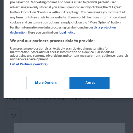
pre-selection. Marketing cookies and cookies used to provide personalised
Im Buch blättern
advertising are only stored if you give us your consent by clicking the "I Agree"
PONS Französisch fürs stille
button. Or click on "Continue without Accepting". You can revoke your consent at
any time for future visits to our website. If you would like more information about
Örtchen
cookies and customisation options, simply click on the "More Options" button.
Further information on data processing can be found in our
data protection
declaration
. Here you can find our
legal notice
.
Zum Lesen, Schmunzeln & Lernen
We and our partners process data to provide:
Buch
Use precise geolocation data. Actively scan device characteristics for
identification. Store and/or access information on a device. Personalised
advertising and content, advertising and content measurement, audience research
Format: 14,4 x 18,0 cm, 144 Seiten
and services development.
List of Partners (vendors)
ISBN: 978-3-12-562286-9
More Options
I Agree
Derzeit nicht erhältlich.
Vergriffen, keine Neuauflage vorgesehen.