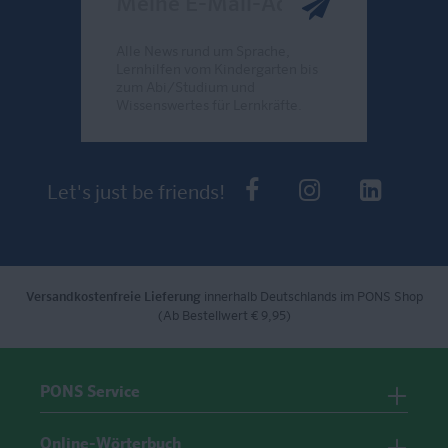
Alle News rund um Sprache,
Lernhilfen vom Kindergarten bis
zum Abi/Studium und
Wissenswertes für Lernkräfte.
Send
PONS bei Faceb
PONS bei I
PONS 
Let's just be friends!
Versandkostenfreie Lieferung
innerhalb Deutschlands im PONS Shop
(Ab Bestellwert € 9,95)
PONS Service
Online-Wörterbuch