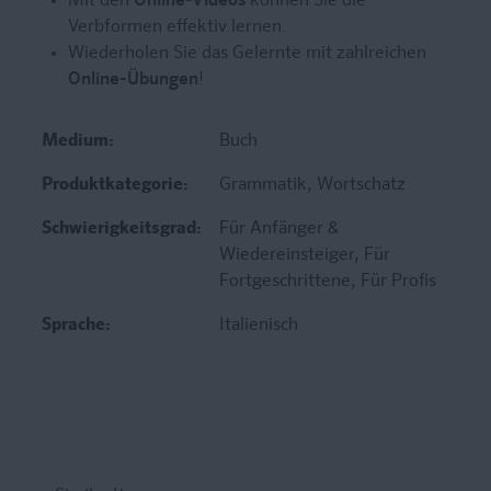
Mit den
Online-Videos
können Sie die
Verbformen effektiv lernen.
Wiederholen Sie das Gelernte mit zahlreichen
Online-Übungen
!
Medium:
Buch
Produktkategorie:
Grammatik
, Wortschatz
Schwierigkeitsgrad:
Für Anfänger &
Wiedereinsteiger
, Für
Fortgeschrittene
, Für Profis
Sprache:
Italienisch