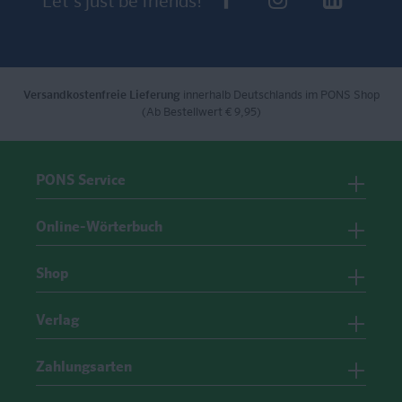
Let's just be friends!
Versandkostenfreie Lieferung
innerhalb Deutschlands im PONS Shop
(Ab Bestellwert € 9,95)
PONS Service
Online-Wörterbuch
Shop
Verlag
Zahlungsarten