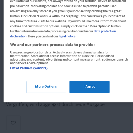
evaluation of our website, are always stored on your terminal device based on our
Im Buch blättern
pre-selection. Marketing cookies and cookies used to provide personalised
PONS Verbtabellen Plus
advertising are only stored if you give us your consent by clicking the "I Agree"
button. Or click on "Continue without Accepting". You can revoke your consent at
Italienisch
any time for future visits to our website. If you would like more information about
cookies and customisation options, simply click on the "More Options" button.
Further information on data processing can be found in our
data protection
Alle Formen und wie man sie richtig anwendet. Mit
declaration
. Here you can find our
legal notice
.
Online-Videos und -Übungen
We and our partners process data to provide:
Use precise geolocation data. Actively scan device characteristics for
Buch
identification. Store and/or access information on a device. Personalised
advertising and content, advertising and content measurement, audience research
and services development.
Format: 14,8 x 21,0 cm, 208 Seiten
List of Partners (vendors)
ISBN: 978-3-12-562209-8
More Options
I Agree
Derzeit nicht erhältlich.
Vergriffen, wird abgel�st durch neue Ausgabe.