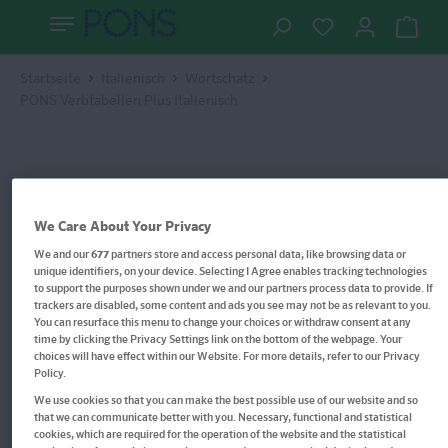
Startseite
Italienisch
Wortschatz
PONS Verbtabellen Plus Italienisch
We Care About Your Privacy
We and our
677
partners store and access personal data, like browsing data or
unique identifiers, on your device. Selecting I Agree enables tracking technologies
to support the purposes shown under we and our partners process data to provide. If
trackers are disabled, some content and ads you see may not be as relevant to you.
You can resurface this menu to change your choices or withdraw consent at any
time by clicking the Privacy Settings link on the bottom of the webpage. Your
choices will have effect within our Website. For more details, refer to our Privacy
Policy.
We use cookies so that you can make the best possible use of our website and so
that we can communicate better with you. Necessary, functional and statistical
cookies, which are required for the operation of the website and the statistical