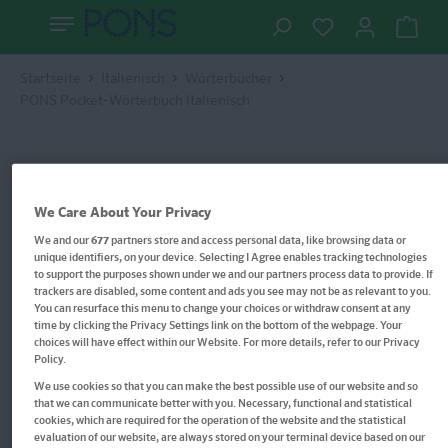
Startseite
Italienisch
Wörterbücher
PONS Pocket-Wörterbuch Italienisch
We Care About Your Privacy
We and our
677
partners store and access personal data, like browsing data or
unique identifiers, on your device. Selecting I Agree enables tracking technologies
to support the purposes shown under we and our partners process data to provide. If
trackers are disabled, some content and ads you see may not be as relevant to you.
You can resurface this menu to change your choices or withdraw consent at any
time by clicking the Privacy Settings link on the bottom of the webpage. Your
choices will have effect within our Website. For more details, refer to our Privacy
Policy.
We use cookies so that you can make the best possible use of our website and so
that we can communicate better with you. Necessary, functional and statistical
cookies, which are required for the operation of the website and the statistical
evaluation of our website, are always stored on your terminal device based on our