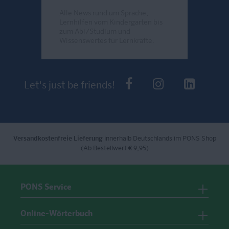
Alle News rund um Sprache,
Lernhilfen vom Kindergarten bis
zum Abi/Studium und
Wissenswertes für Lernkräfte.
Send
PONS bei Faceb
PONS bei I
PONS 
Let's just be friends!
Versandkostenfreie Lieferung
innerhalb Deutschlands im PONS Shop
(Ab Bestellwert € 9,95)
PONS Service
Online-Wörterbuch