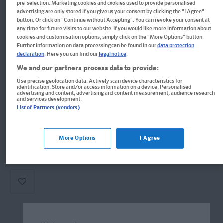
pre-selection. Marketing cookies and cookies used to provide personalised
PONS Pocket-Wörterbuch
advertising are only stored if you give us your consent by clicking the "I Agree"
button. Or click on "Continue without Accepting". You can revoke your consent at
Italienisch
any time for future visits to our website. If you would like more information about
cookies and customisation options, simply click on the "More Options" button.
Further information on data processing can be found in our
data protection
Der wichtigste Wortschatz für unterwegs
declaration
. Here you can find our
legal notice
.
Buch
We and our partners process data to provide:
Use precise geolocation data. Actively scan device characteristics for
Format: 7,4 x 10,5 cm, 398 Seiten
identification. Store and/or access information on a device. Personalised
advertising and content, advertising and content measurement, audience research
ISBN: 978-3-12-518582-1
and services development.
List of Partners (vendors)
Derzeit nicht erhältlich.
More Options
I Agree
Vergriffen, wird abgel�st durch neue Ausgabe.