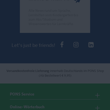
Alle News rund um Sprache,
Lernhilfen vom Kindergarten bis
zum Abi/Studium und
Wissenswertes für Lernkräfte.
Send
PONS bei Faceb
PONS bei I
PONS 
Let's just be friends!
Versandkostenfreie Lieferung
innerhalb Deutschlands im PONS Shop
(Ab Bestellwert € 9,95)
PONS Service
Online-Wörterbuch