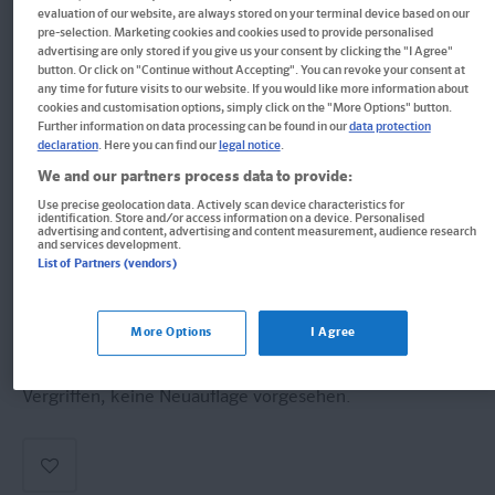
evaluation of our website, are always stored on your terminal device based on our
Klett Die Deutsch-Helden:
pre-selection. Marketing cookies and cookies used to provide personalised
advertising are only stored if you give us your consent by clicking the "I Agree"
Knobelaufgaben für Deutsch-
button. Or click on "Continue without Accepting". You can revoke your consent at
any time for future visits to our website. If you would like more information about
cookies and customisation options, simply click on the "More Options" button.
Helden 2. Klasse
Further information on data processing can be found in our
data protection
declaration
. Here you can find our
legal notice
.
Deutsch in der Grundschule
We and our partners process data to provide:
Use precise geolocation data. Actively scan device characteristics for
Buch
identification. Store and/or access information on a device. Personalised
advertising and content, advertising and content measurement, audience research
and services development.
Format: 17,0 x 24,0 cm, 64 Seiten
List of Partners (vendors)
ISBN: 978-3-12-949587-2
More Options
I Agree
Derzeit nicht erhältlich.
Vergriffen, keine Neuauflage vorgesehen.