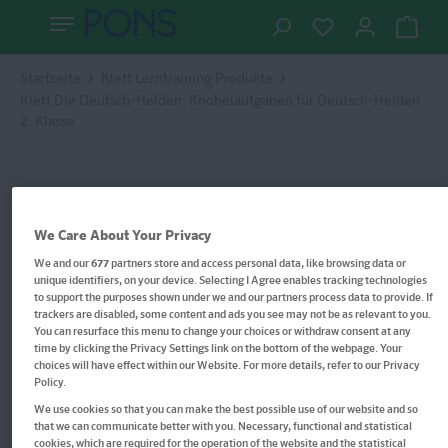
Startseite
Klett Lerntraining Produkte
Klett Die Deutsch-Helden: Knobelaufgaben für Deutsch-Helden
2. Klasse
We Care About Your Privacy
We and our
677
partners store and access personal data, like browsing data or
unique identifiers, on your device. Selecting I Agree enables tracking technologies
to support the purposes shown under we and our partners process data to provide. If
trackers are disabled, some content and ads you see may not be as relevant to you.
You can resurface this menu to change your choices or withdraw consent at any
time by clicking the Privacy Settings link on the bottom of the webpage. Your
choices will have effect within our Website. For more details, refer to our Privacy
Policy.
We use cookies so that you can make the best possible use of our website and so
that we can communicate better with you. Necessary, functional and statistical
cookies, which are required for the operation of the website and the statistical