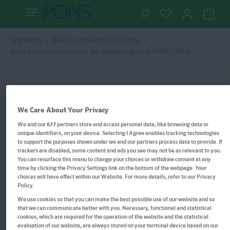
Startseite
Klett Lerntraining Produkte
Klett Lektürehilfen Lyrik der Nachkriegszeit 1945 - 1960
We Care About Your Privacy
We and our
677
partners store and access personal data, like browsing data or
unique identifiers, on your device. Selecting I Agree enables tracking technologies
to support the purposes shown under we and our partners process data to provide. If
trackers are disabled, some content and ads you see may not be as relevant to you.
You can resurface this menu to change your choices or withdraw consent at any
time by clicking the Privacy Settings link on the bottom of the webpage. Your
choices will have effect within our Website. For more details, refer to our Privacy
Policy.
We use cookies so that you can make the best possible use of our website and so
that we can communicate better with you. Necessary, functional and statistical
cookies, which are required for the operation of the website and the statistical
evaluation of our website, are always stored on your terminal device based on our