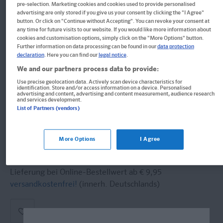
pre-selection. Marketing cookies and cookies used to provide personalised
Im Buch blättern
advertising are only stored if you give us your consent by clicking the "I Agree"
Klett Lektürehilfen Lyrik der
button. Or click on "Continue without Accepting". You can revoke your consent at
any time for future visits to our website. If you would like more information about
Nachkriegszeit 1945 - 1960
cookies and customisation options, simply click on the "More Options" button.
Further information on data processing can be found in our
data protection
declaration
. Here you can find our
legal notice
.
für Oberstufe und Abitur
We and our partners process data to provide:
Format: 12,2 x 19,8 cm
Use precise geolocation data. Actively scan device characteristics for
identification. Store and/or access information on a device. Personalised
ISBN: 978-3-12-923013-8
advertising and content, advertising and content measurement, audience research
and services development.
List of Partners (vendors)
Informationen für Lehrer:innen und Referendar:innen
9,95 €
More Options
I Agree
Sofort lieferbar
Lieferung bei Online-Bestellwert ab € 9,95
versandkostenfrei!
(innerh. Deutschlands)