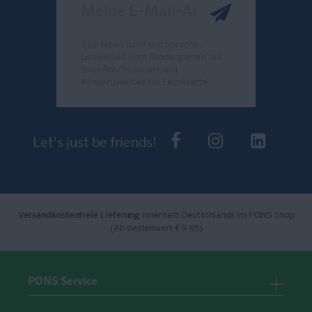
Meine E-Mail-Adresse
Alle News rund um Sprache,
Lernhilfen vom Kindergarten bis
zum Abi/Studium und
Wissenswertes für Lernkräfte.
Send
PONS bei Faceb
PONS bei I
PONS 
Let's just be friends!
Versandkostenfreie Lieferung
innerhalb Deutschlands im PONS Shop
(Ab Bestellwert € 9,95)
PONS Service