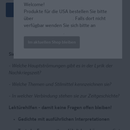
Welcome!
In den Warenkorb
Produkte für die USA bestellen Sie bitte
über
www.amazon.com
. Falls dort nicht
verfügbar wenden Sie sich bitte an
prazur@wybel.com
.
Im aktuellen Shop bleiben
Sie haben Fragen an das Werk?
- Welche Hauptströmungen gibt es in der Lyrik der
Nachkriegszeit?
- Welche Themen und Stilmittel kennzeichnen sie?
- In welcher Verbindung stehen sie zur Zeitgeschichte?
Lektürehilfen - damit keine Fragen offen bleiben!
Gedichte mit ausführlichen Interpretationen