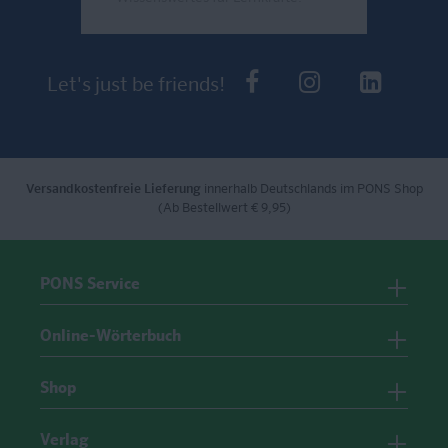
Send
PONS bei Faceb
PONS bei I
PONS 
Let's just be friends!
Versandkostenfreie Lieferung
innerhalb Deutschlands im PONS Shop
(Ab Bestellwert € 9,95)
PONS Service
Online-Wörterbuch
Shop
Verlag