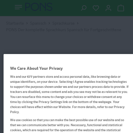
Startseite
Spanisch
Sprachkurse
PONS Der komplette Sprachkurs Spanisch für Fortgeschrittene
We Care About Your Privacy
We and our
677
partners store and access personal data, like browsing data or
unique identifiers, on your device. Selecting I Agree enables tracking technologies
to support the purposes shown under we and our partners process data to provide. If
trackers are disabled, some content and ads you see may not be as relevant to you.
You can resurface this menu to change your choices or withdraw consent at any
time by clicking the Privacy Settings link on the bottom of the webpage. Your
choices will have effect within our Website. For more details, refer to our Privacy
Policy.
We use cookies so that you can make the best possible use of our website and so
that we can communicate better with you. Necessary, functional and statistical
cookies, which are required for the operation of the website and the statistical