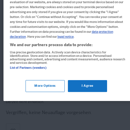
evaluation of our website, are always stored on your terminal device based on our
Im Buch blättern
pre-selection. Marketing cookies and cookies used to provide personalised
PONS Der komplette
advertising are only stored if you give us your consent by clicking the "I Agree"
button. Or click on "Continue without Accepting". You can revoke your consent at
Sprachkurs Spanisch für
any time for future visits to our website. If you would like more information about
cookies and customisation options, simply click on the "More Options" button.
Fortgeschrittene
Further information on data processing can be found in our
data protection
declaration
. Here you can find our
legal notice
.
Spanischkenntnisse mühelos erweitern: Mit Buch,
We and our partners process data to provide:
Videos, Audio- u. Onlineübungen
Use precise geolocation data. Actively scan device characteristics for
identification. Store and/or access information on a device. Personalised
advertising and content, advertising and content measurement, audience research
and services development.
Buch
List of Partners (vendors)
Format: 17,0 x 24,4 cm
ISBN: 978-3-12-560747-7
More Options
I Agree
Derzeit nicht erhältlich.
Vergriffen, keine Neuauflage vorgesehen.