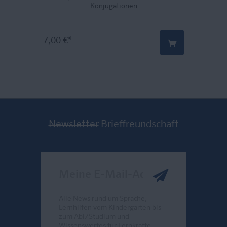
Konjugationen
7,00 €*
Newsletter
Brieffreundschaft
Meine E-Mail-Adresse
Alle News rund um Sprache,
Lernhilfen vom Kindergarten bis
zum Abi/Studium und
Wissenswertes für Lernkräfte.