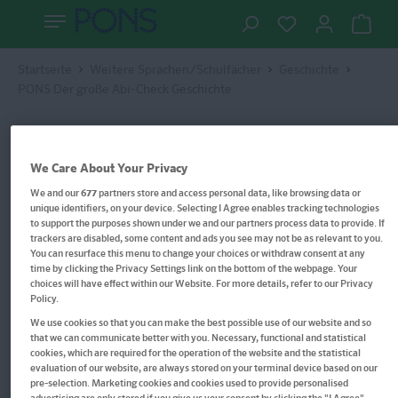
Startseite
Weitere Sprachen/Schulfächer
Geschichte
PONS Der große Abi-Check Geschichte
We Care About Your Privacy
We and our
677
partners store and access personal data, like browsing data or
unique identifiers, on your device. Selecting I Agree enables tracking technologies
to support the purposes shown under we and our partners process data to provide. If
trackers are disabled, some content and ads you see may not be as relevant to you.
You can resurface this menu to change your choices or withdraw consent at any
time by clicking the Privacy Settings link on the bottom of the webpage. Your
choices will have effect within our Website. For more details, refer to our Privacy
Policy.
We use cookies so that you can make the best possible use of our website and so
that we can communicate better with you. Necessary, functional and statistical
cookies, which are required for the operation of the website and the statistical
evaluation of our website, are always stored on your terminal device based on our
pre-selection. Marketing cookies and cookies used to provide personalised