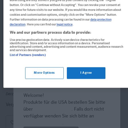
advertising are only stored if you give us your consent by clicking the "I Agree"
PONS Der große Abi-Check
button. Or click on "Continue without Accepting". You can revoke your consent at
any time for future visits to our website. If you would like more information about
Geschichte
cookies and customisation options, simply click on the "More Options" button.
Further information on data processing can be found in our
data protection
declaration
. Here you can find our
legal notice
.
Prüfungswissen auf einen Blick: aufschlagen -
We and our partners process data to provide:
draufhaben
Use precise geolocation data. Actively scan device characteristics for
identification. Store and/or access information on a device. Personalised
Buch
advertising and content, advertising and content measurement, audience research
and services development.
List of Partners (vendors)
Format: 17,0 x 24,0 cm, 320 Seiten
ISBN: 978-3-12-562564-8
More Options
I Agree
Informationen für Lehrer:innen und Referendar:innen
Derzeit nicht erhältlich.
Welcome!
Produkte für die USA bestellen Sie bitte
Vergriffen, wird abgel�st durch neue Ausgabe.
über
www.amazon.com
. Falls dort nicht
verfügbar wenden Sie sich bitte an
prazur@wybel.com
.