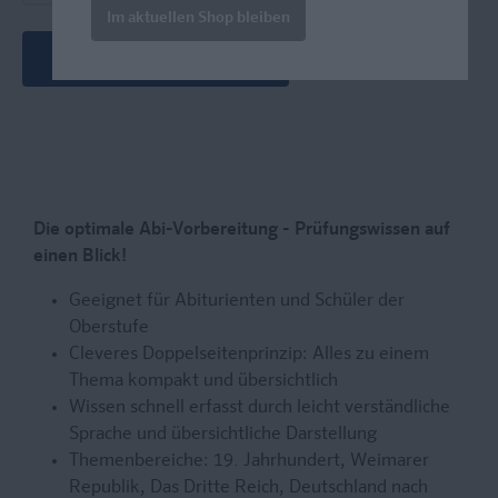
Im aktuellen Shop bleiben
Neueste Ausgabe
Die optimale Abi-Vorbereitung - Prüfungswissen auf
einen Blick!
Geeignet für Abiturienten und Schüler der
Oberstufe
Cleveres Doppelseitenprinzip: Alles zu einem
Thema kompakt und übersichtlich
Wissen schnell erfasst durch leicht verständliche
Sprache und übersichtliche Darstellung
Themenbereiche: 19. Jahrhundert, Weimarer
Republik, Das Dritte Reich, Deutschland nach