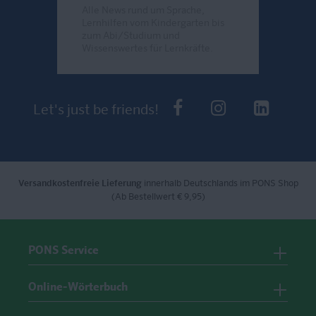
Alle News rund um Sprache,
Lernhilfen vom Kindergarten bis
zum Abi/Studium und
Wissenswertes für Lernkräfte.
Send
PONS bei Faceb
PONS bei I
PONS 
Let's just be friends!
Versandkostenfreie Lieferung
innerhalb Deutschlands im PONS Shop
(Ab Bestellwert € 9,95)
PONS Service
Online-Wörterbuch