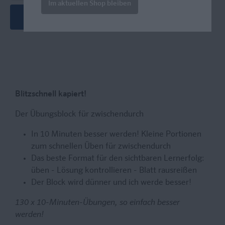
Im aktuellen Shop bleiben
In den Warenkorb
Blitzschnell kapiert!
Der Übungsblock für zwischendurch
In 10 Minuten besser werden! Kleine Portionen
zum schnellen Üben für zwischendurch
Das beste Format für den sichtbaren Lernerfolg:
üben - Lösung kontrollieren - Blatt rausreißen
Der Block wird dünner und ich werde besser!
130 x 10-Minuten-Übungen, so einfach besser
werden!