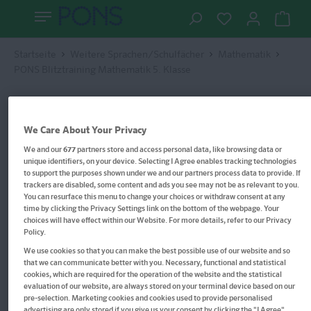
Startseite
Weitere Sprachen/Schulfächer
Mathematik
PONS Blitztraining Mathematik 5. Klasse
We Care About Your Privacy
We and our
677
partners store and access personal data, like browsing data or
unique identifiers, on your device. Selecting I Agree enables tracking technologies
to support the purposes shown under we and our partners process data to provide. If
trackers are disabled, some content and ads you see may not be as relevant to you.
You can resurface this menu to change your choices or withdraw consent at any
time by clicking the Privacy Settings link on the bottom of the webpage. Your
choices will have effect within our Website. For more details, refer to our Privacy
Policy.
We use cookies so that you can make the best possible use of our website and so
that we can communicate better with you. Necessary, functional and statistical
cookies, which are required for the operation of the website and the statistical
evaluation of our website, are always stored on your terminal device based on our
pre-selection. Marketing cookies and cookies used to provide personalised
advertising are only stored if you give us your consent by clicking the "I Agree"