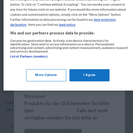
Im Buch blättern
button. Or click on "Continue without Accepting". You can revoke your consent at
PONS Blitztraining Mathematik
any time for future visits to our website. If you would like more information about
cookies and customisation options, simply click on the "More Options" button.
Further information on data processing can be found in our
data protection
5. Klasse
declaration
. Here you can find our
legal notice
.
We and our partners process data to provide:
Blitzschnell kapiert - Der Übungsblock für zwischendurch
Use precise geolocation data. Actively scan device characteristics for
identification. Store and/or access information on a device. Personalised
Block
advertising and content, advertising and content measurement, audience research
and services development.
List of Partners (vendors)
Format: 14,7 x 21,0 cm, 96 Seiten
ISBN: 978-3-12-562577-8
More Options
I Agree
6,00 €
Sofort lieferbar
Welcome!
Lieferung bei Online-Bestellwert ab € 9,95
Produkte für die USA bestellen Sie bitte
versandkostenfrei!
(innerh. Deutschlands)
über
www.amazon.com
. Falls dort nicht
verfügbar wenden Sie sich bitte an
prazur@wybel.com
.