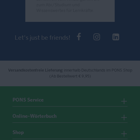
zum Abi/Studium und
Wissenswertes für Lernkräfte.
Send
PONS bei Faceb
PONS bei I
PONS 
Let's just be friends!
Versandkostenfreie Lieferung
innerhalb Deutschlands im PONS Shop
(Ab Bestellwert € 9,95)
PONS Service
Online-Wörterbuch
Shop