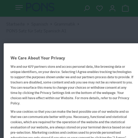
Startseite
Spanisch
Grammatik
PONS Satz für Satz Spanisch A1
We Care About Your Privacy
We and our
677
partners store and access personal data, like browsing data or
unique identifiers, on your device. Selecting I Agree enables tracking technologies
to support the purposes shown under we and our partners process data to provide. If
trackers are disabled, some content and ads you see may not be as relevant to you.
You can resurface this menu to change your choices or withdraw consent at any
time by clicking the Privacy Settings link on the bottom of the webpage. Your
choices will have effect within our Website. For more details, refer to our Privacy
Policy.
We use cookies so that you can make the best possible use of our website and so
that we can communicate better with you. Necessary, functional and statistical
cookies, which are required for the operation of the website and the statistical
evaluation of our website, are always stored on your terminal device based on our
pre-selection. Marketing cookies and cookies used to provide personalised
advertising are only stored if you give us your consent by clicking the "I Agree"