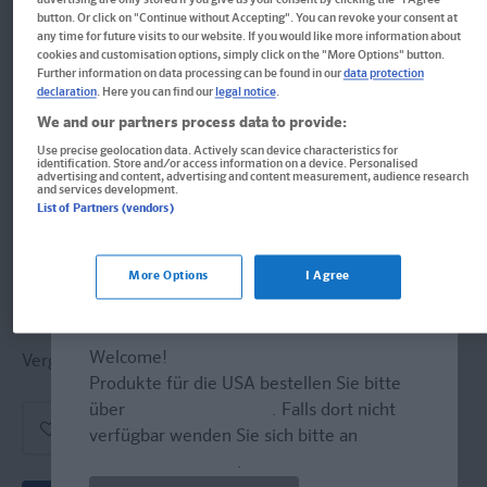
Im Buch blättern
button. Or click on "Continue without Accepting". You can revoke your consent at
PONS Satz für Satz Spanisch A1
any time for future visits to our website. If you would like more information about
cookies and customisation options, simply click on the "More Options" button.
Further information on data processing can be found in our
data protection
Grammatik üben mit der Übersetzungsmethode
declaration
. Here you can find our
legal notice
.
We and our partners process data to provide:
Buch
Use precise geolocation data. Actively scan device characteristics for
identification. Store and/or access information on a device. Personalised
Format: 17,0 x 24,0 cm, 156 Seiten
advertising and content, advertising and content measurement, audience research
and services development.
ISBN: 978-3-12-562164-0
List of Partners (vendors)
Informationen für Lehrer:innen und Referendar:innen
More Options
I Agree
Derzeit nicht erhältlich.
Welcome!
Vergriffen, wird abgel�st durch neue Ausgabe.
Produkte für die USA bestellen Sie bitte
über
www.amazon.com
. Falls dort nicht
verfügbar wenden Sie sich bitte an
prazur@wybel.com
.