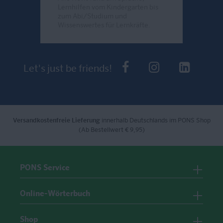
Lernhilfen vom Kindergarten bis
zum Abi/Studium und
Wissenswertes für Lernkräfte.
Send
PONS bei Faceb
PONS bei I
PONS 
Let's just be friends!
Versandkostenfreie Lieferung
innerhalb Deutschlands im PONS Shop
(Ab Bestellwert € 9,95)
PONS Service
Online-Wörterbuch
Shop