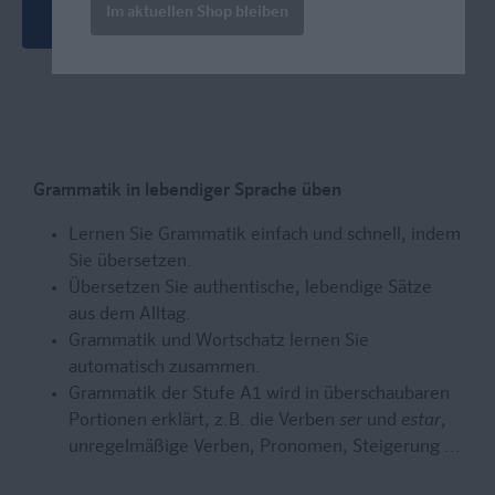
Im aktuellen Shop bleiben
Neueste Ausgabe
Grammatik in lebendiger Sprache üben
Lernen Sie Grammatik einfach und schnell, indem
Sie übersetzen.
Übersetzen Sie authentische, lebendige Sätze
aus dem Alltag.
Grammatik und Wortschatz lernen Sie
automatisch zusammen.
Grammatik der Stufe A1 wird in überschaubaren
Portionen erklärt, z.B. die Verben
ser
und
estar
,
unregelmäßige Verben, Pronomen, Steigerung ...