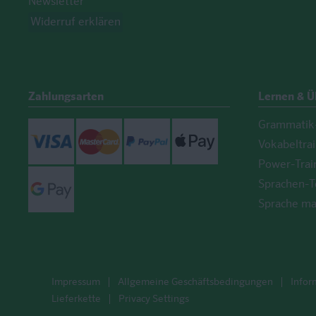
Newsletter
Widerruf erklären
Zahlungsarten
Lernen & 
Grammatik-
Visa
Mastercard
Paypal
ApplePay
Vokabeltra
Power-Trai
GooglePay
Sprachen-T
Sprache ma
Impressum
Allgemeine Geschäftsbedingungen
Infor
Lieferkette
Privacy Settings