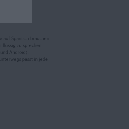
che auf Spanisch brauchen.
flüssig zu sprechen.
 und Android).
unterwegs passt in jede