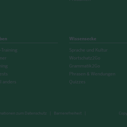
Üben
Wissensecke
Training
Sprache und Kultur
iner
Wortschatz2Go
ning
Grammatik2Go
ests
Phrasen & Wendungen
l anders
Quizzes
mationen zum Datenschutz
Barrierefreiheit
Copy