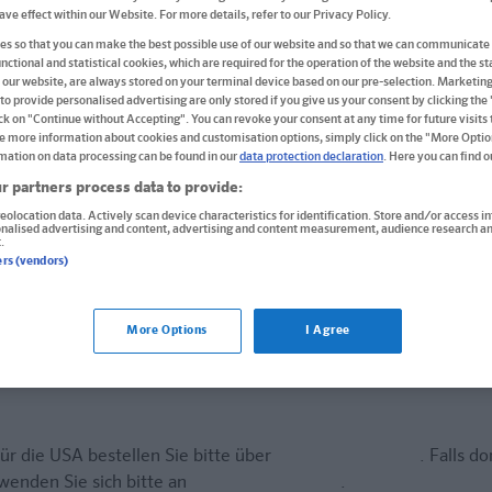
have effect within our Website. For more details, refer to our Privacy Policy.
Der Urlaubskurs für den Einstieg mit Buch,
s so that you can make the best possible use of our website and so that we can communicate 
Audio-Training und Reise-Sprachführer
nctional and statistical cookies, which are required for the operation of the website and the sta
 our website, are always stored on your terminal device based on our pre-selection. Marketin
Buch
to provide personalised advertising are only stored if you give us your consent by clicking the
ick on "Continue without Accepting". You can revoke your consent at any time for future visits t
Format: 16,0 x 23,8 cm, 128 Seiten
e more information about cookies and customisation options, simply click on the "More Optio
mation on data processing can be found in our
data protection declaration
. Here you can find 
ISBN: 978-3-12-562332-3
r partners process data to provide:
13,40 €
eolocation data. Actively scan device characteristics for identification. Store and/or access i
onalised advertising and content, advertising and content measurement, audience research an
.
Sofort lieferbar
ers (vendors)
Lieferung bei Online-Bestellwert ab € 9,95
More Options
I Agree
(innerh. Deutschlands)
In den Warenkorb
ür die USA bestellen Sie bitte über
www.amazon.com
. Falls do
tern
wenden Sie sich bitte an
prazur@wybel.com
.