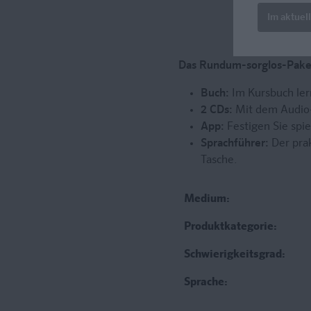
Im aktuel
Das Rundum-sorglos-Paket
Buch:
Im Kursbuch lern
2 CDs:
Mit dem Audio-
App:
Festigen Sie spie
Sprachführer:
Der prak
Tasche.
Medium:
Produktkategorie:
Schwierigkeitsgrad:
Sprache: