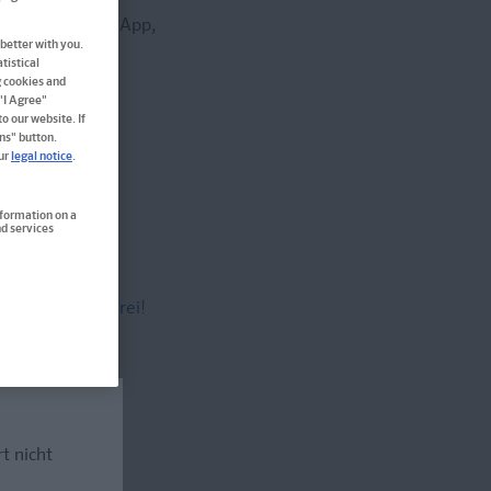
 Vokabeltrainer-App,
better with you.
tistical
g cookies and
 "I Agree"
o our website. If
ns" button.
our
legal notice
.
nformation on a
d services
versandkostenfrei!
rt nicht