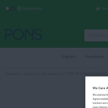
Barrierefrei
Sho
Englisch
Französisch
PONS All inclusive Spanisch
Startseite
Spanisch
Sprachkurse
We Care A
We and our
6
Agree enables
trackers are 
your choices 