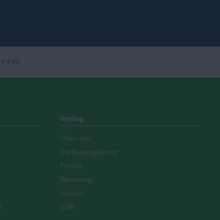
ook
nstagram
bei LinkedIn
 € 9,95)
Verlag
Über uns
Stellenangebote
Presse
Werbung
Handel
n
B2B