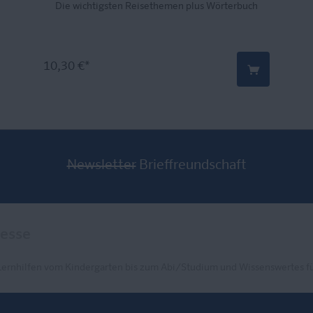
Die wichtigsten Reisethemen plus Wörterbuch
10,30 €*
Newsletter
Brieffreundschaft
Lernhilfen vom Kindergarten bis zum Abi/Studium und Wissenswertes fü