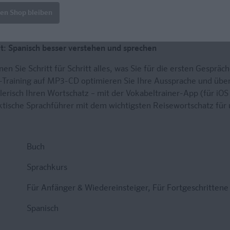
len Shop bleiben
: Spanisch besser verstehen und sprechen
en Sie Schritt für Schritt alles, was Sie für die ersten Gesprä
Training auf MP3-CD optimieren Sie Ihre Aussprache und üben 
lerisch Ihren Wortschatz – mit der Vokabeltrainer-App (für iOS
tische Sprachführer mit dem wichtigsten Reisewortschatz für 
Buch
Sprachkurs
Für Anfänger & Wiedereinsteiger
, Für Fortgeschrittene
Spanisch