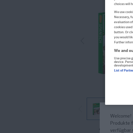
choices will 
We use cookie
Necessary, fu
evaluation of
cookies used 
button. Or cl
you would lik
Further infor
We and ou
Use precise g
device. Pers
development
List of Partn
Welcome!
Produkte f
Im Buch blät
verfügbar 