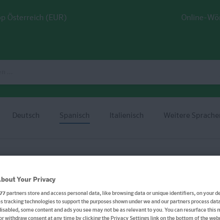
p Österreich (EUR)
Online-Wö
Deutsch
Spanisch
Italienisch
Weitere Sprache
bout Your Privacy
77
partners store and access personal data, like browsing data or unique identifiers, on your de
 tracking technologies to support the purposes shown under we and our partners process data 
PONS All inclusive Span
disabled, some content and ads you see may not be as relevant to you. You can resurface this
or withdraw consent at any time by clicking the Privacy Settings link on the bottom of the we