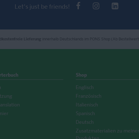
PONS bei Faceb
PONS bei I
PONS 
Let's just be friends!
dkostenfreie Lieferung
innerhalb Deutschlands im PONS Shop (Ab Bestellwert
rterbuch
Shop
h
Englisch
tzung
Französisch
anslation
Italienisch
nier
Spanisch
Deutsch
Zusatzmaterialien zu meine
Produkten