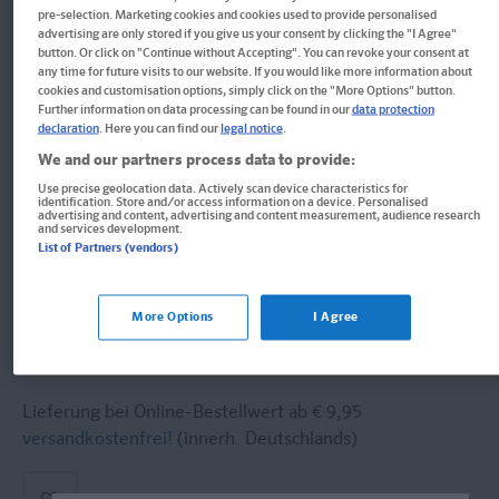
Im Buch blättern
pre-selection. Marketing cookies and cookies used to provide personalised
advertising are only stored if you give us your consent by clicking the "I Agree"
PONS Spanisch Im
button. Or click on "Continue without Accepting". You can revoke your consent at
any time for future visits to our website. If you would like more information about
Handumdrehen
cookies and customisation options, simply click on the "More Options" button.
Further information on data processing can be found in our
data protection
declaration
. Here you can find our
legal notice
.
Der Alltagswortschatz in Bildern und Sätzen. Einfach
Spanisch mitreden.
We and our partners process data to provide:
Use precise geolocation data. Actively scan device characteristics for
identification. Store and/or access information on a device. Personalised
Buch
advertising and content, advertising and content measurement, audience research
and services development.
Format: 15,1 x 21,0 cm, 160 Seiten
List of Partners (vendors)
ISBN: 978-3-12-516395-9
More Options
I Agree
16,90 CHF
Sofort lieferbar
Lieferung bei Online-Bestellwert ab € 9,95
versandkostenfrei!
(innerh. Deutschlands)