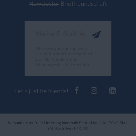
Newsletter
Brieffreundschaft
Meine E-Mail-Adresse
Alle News rund um Sprache,
Lernhilfen vom Kindergarten bis
zum Abi/Studium und
Wissenswertes für Lernkräfte.
Send
PONS bei Faceb
PONS bei I
PONS 
Let's just be friends!
Versandkostenfreie Lieferung
innerhalb Deutschlands im PONS Shop
(Ab Bestellwert € 9,95)