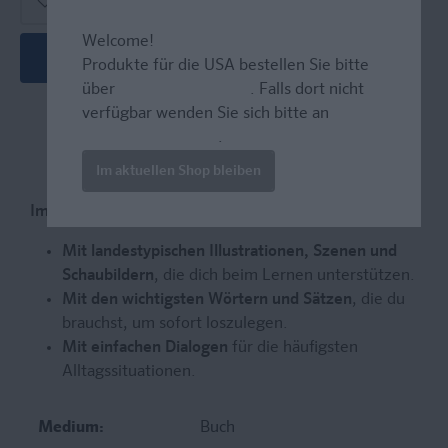
Welcome!
In den Warenkorb
Produkte für die USA bestellen Sie bitte
über
www.amazon.com
. Falls dort nicht
verfügbar wenden Sie sich bitte an
prazur@wybel.com
.
Im aktuellen Shop bleiben
Im Handumdrehen Spanisch sprechen
Mit landestypischen Illustrationen, Szenen und
Schaubildern
, die dich beim Lernen unterstützen.
Mit den wichtigsten Wörtern und Sätzen
, die du
brauchst, um sofort loszulegen.
Mit einfachen Dialogen
für die häufigsten
Alltagssituationen.
Medium:
Buch