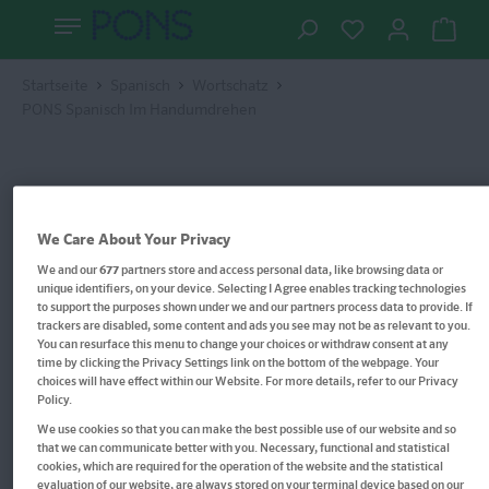
Startseite
Spanisch
Wortschatz
PONS Spanisch Im Handumdrehen
We Care About Your Privacy
We and our
677
partners store and access personal data, like browsing data or
unique identifiers, on your device. Selecting I Agree enables tracking technologies
to support the purposes shown under we and our partners process data to provide. If
trackers are disabled, some content and ads you see may not be as relevant to you.
You can resurface this menu to change your choices or withdraw consent at any
time by clicking the Privacy Settings link on the bottom of the webpage. Your
choices will have effect within our Website. For more details, refer to our Privacy
Policy.
We use cookies so that you can make the best possible use of our website and so
that we can communicate better with you. Necessary, functional and statistical
cookies, which are required for the operation of the website and the statistical
evaluation of our website, are always stored on your terminal device based on our