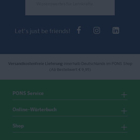
Wissenswertes für Lernkräfte.
Send
PONS bei Faceb
PONS bei I
PONS 
Let's just be friends!
Versandkostenfreie Lieferung
innerhalb Deutschlands im PONS Shop
(Ab Bestellwert € 9,95)
PONS Service
Online-Wörterbuch
Shop