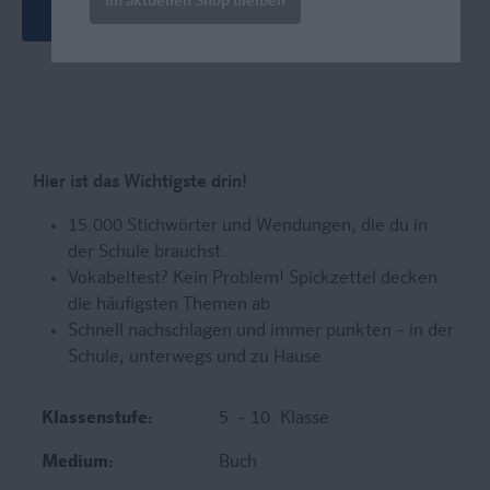
Im aktuellen Shop bleiben
Neueste Ausgabe
Hier ist das Wichtigste drin!
15.000 Stichwörter und Wendungen, die du in
der Schule brauchst.
Vokabeltest? Kein Problem! Spickzettel decken
die häufigsten Themen ab.
Schnell nachschlagen und immer punkten – in der
Schule, unterwegs und zu Hause.
Klassenstufe:
5. - 10. Klasse
Medium:
Buch