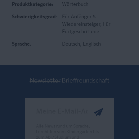
Produktkategorie:
Wörterbuch
Schwierigkeitsgrad:
Für Anfänger &
Wiedereinsteiger
, Für
Fortgeschrittene
Sprache:
Deutsch
, Englisch
Newsletter
Brieffreundschaft
Meine E-Mail-Adresse
Alle News rund um Sprache,
Lernhilfen vom Kindergarten bis
zum Abi/Studium und