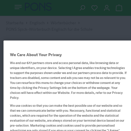
Startseite
Englisch
Wörterbücher
PONS Spick-Wörterbuch Englisch für die Schule
We Care About Your Privacy
We and our
677
partners store and access personal data, like browsing data or
unique identifiers, on your device. Selecting I Agree enables tracking technologies
to support the purposes shown under we and our partners process data to provide. If
trackers are disabled, some content and ads you see may not be as relevant to you.
You can resurface this menu to change your choices or withdraw consent at any
time by clicking the Privacy Settings link on the bottom of the webpage. Your
choices will have effect within our Website. For more details, refer to our Privacy
Policy.
We use cookies so that you can make the best possible use of our website and so
that we can communicate better with you. Necessary, functional and statistical
cookies, which are required for the operation of the website and the statistical
evaluation of our website, are always stored on your terminal device based on our
pre-selection. Marketing cookies and cookies used to provide personalised
advertising are only stored if you give us your consent by clicking the "I Agree"