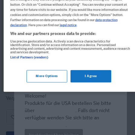
PONS Spick-Wörterbuch
button. Or click on "Continue without Accepting". You can revoke your consent at
any time for future visits to our website. If you would like more information about
Englisch für die Schule
cookies and customisation options, simply click on the "More Options" button.
Further information on data processing can be found in our
data protection
declaration
. Here you can find our
legal notice
.
Englisch-Deutsch / Deutsch-Englisch. Plus Extra
We and our partners process data to provide:
Spickzettel
Use precise geolocation data. Actively scan device characteristics for
identification. Store and/or access information on a device. Personalised
Buch
advertising and content, advertising and content measurement, audience research
and services development.
List of Partners (vendors)
Format: 7,3 x 10,6 cm, 435 Seiten
ISBN: 978-3-12-516146-7
More Options
I Agree
Derzeit nicht erhältlich.
Welcome!
Vergriffen, wird abgel�st durch neue Ausgabe.
Produkte für die USA bestellen Sie bitte
über
www.amazon.com
. Falls dort nicht
verfügbar wenden Sie sich bitte an
prazur@wybel.com
.