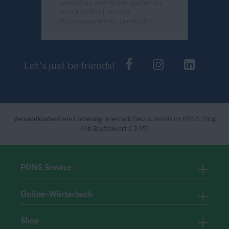
Lernhilfen vom Kindergarten bis
zum Abi/Studium und
Wissenswertes für Lernkräfte.
Send
PONS bei Faceb
PONS bei I
PONS 
Let's just be friends!
Versandkostenfreie Lieferung
innerhalb Deutschlands im PONS Shop
(Ab Bestellwert € 9,95)
PONS Service
Online-Wörterbuch
Shop