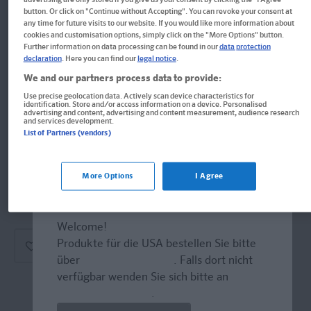
Im Buch blättern
button. Or click on "Continue without Accepting". You can revoke your consent at
PONS Spanisch entschlüsselt
any time for future visits to our website. If you would like more information about
cookies and customisation options, simply click on the "More Options" button.
Further information on data processing can be found in our
data protection
Mit einfachen Bausteinen in jeder Situation mitreden
declaration
. Here you can find our
legal notice
.
We and our partners process data to provide:
Buch
Use precise geolocation data. Actively scan device characteristics for
identification. Store and/or access information on a device. Personalised
Format: 15,0 x 21,0 cm, 208 Seiten
advertising and content, advertising and content measurement, audience research
and services development.
ISBN: 978-3-12-562187-9
List of Partners (vendors)
More Options
I Agree
Derzeit nicht erhältlich.
Vergriffen, keine Neuauflage vorgesehen.
Welcome!
Produkte für die USA bestellen Sie bitte
über
www.amazon.com
. Falls dort nicht
verfügbar wenden Sie sich bitte an
prazur@wybel.com
.