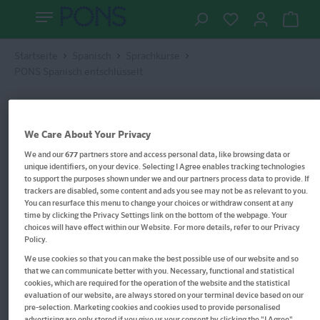
Startseite
Spanisch
Sprachkurse
PONS Spanisch entschlüsselt
We Care About Your Privacy
We and our
677
partners store and access personal data, like browsing data or
unique identifiers, on your device. Selecting I Agree enables tracking technologies
to support the purposes shown under we and our partners process data to provide. If
trackers are disabled, some content and ads you see may not be as relevant to you.
You can resurface this menu to change your choices or withdraw consent at any
time by clicking the Privacy Settings link on the bottom of the webpage. Your
choices will have effect within our Website. For more details, refer to our Privacy
Policy.
We use cookies so that you can make the best possible use of our website and so
that we can communicate better with you. Necessary, functional and statistical
cookies, which are required for the operation of the website and the statistical
evaluation of our website, are always stored on your terminal device based on our
pre-selection. Marketing cookies and cookies used to provide personalised
advertising are only stored if you give us your consent by clicking the "I Agree"