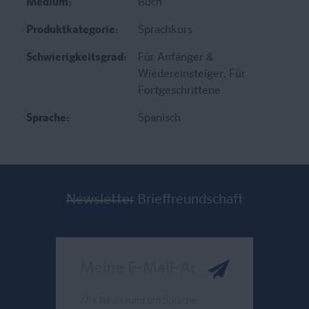
Medium:
Buch
Produktkategorie:
Sprachkurs
Schwierigkeitsgrad:
Für Anfänger &
Wiedereinsteiger
, Für
Fortgeschrittene
Sprache:
Spanisch
Newsletter
Brieffreundschaft
Meine E-Mail-Adresse
Alle News rund um Sprache,