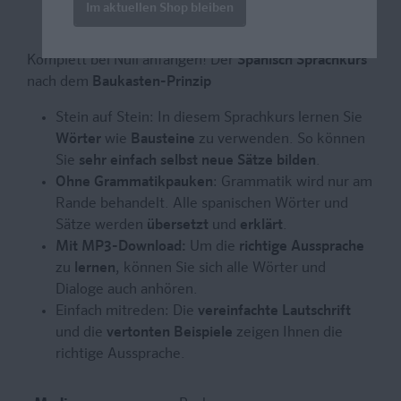
Im aktuellen Shop bleiben
Komplett bei Null anfangen! Der
Spanisch Sprachkurs
nach dem
Baukasten-Prinzip
Stein auf Stein: In diesem Sprachkurs lernen Sie
Wörter
wie
Bausteine
zu verwenden. So können
Sie
sehr einfach selbst neue Sätze bilden
.
Ohne Grammatikpauken
: Grammatik wird nur am
Rande behandelt. Alle spanischen Wörter und
Sätze werden
übersetzt
und
erklärt
.
Mit MP3-Download:
Um die
richtige Aussprache
zu
lernen
, können Sie sich alle Wörter und
Dialoge auch anhören.
Einfach mitreden: Die
vereinfachte Lautschrift
und die
vertonten Beispiele
zeigen Ihnen die
richtige Aussprache.