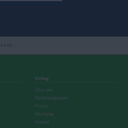
ook
nstagram
bei LinkedIn
 € 9,95)
Verlag
Über uns
Stellenangebote
Presse
Werbung
Handel