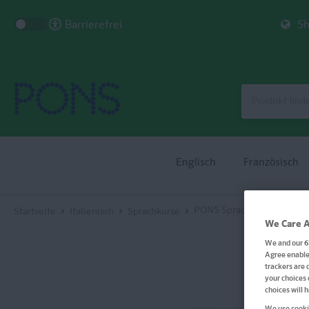
Barrierefrei
Sh
Englisch
Französisch
PONS Sprachkurs in Bildern
Startseite
Italienisch
Sprachkurse
We Care A
We and our
6
Agree enables
trackers are 
your choices 
choices will 
We use cookie