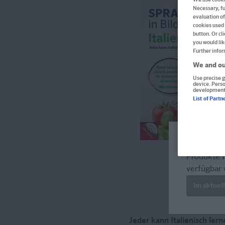
Necessary, fu
evaluation of
cookies used 
button. Or cl
you would lik
Further infor
We and ou
Use precise g
device. Pers
development
List of Partn
Welcome!
Produkte f
verfügbar 
Im aktuel
Jeder kann Italienisch lern