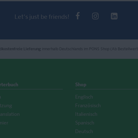
PONS bei Faceb
PONS bei I
PONS 
Let's just be friends!
dkostenfreie Lieferung
innerhalb Deutschlands im PONS Shop (Ab Bestellwert
rterbuch
Shop
h
Englisch
tzung
Französisch
anslation
Italienisch
nier
Spanisch
Deutsch