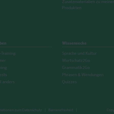
Zusatzmaterialien zu meine
Produkten
Üben
Wissensecke
Training
Sprache und Kultur
iner
Wortschatz2Go
ning
Grammatik2Go
ests
Phrasen & Wendungen
l anders
Quizzes
mationen zum Datenschutz
Barrierefreiheit
Copy