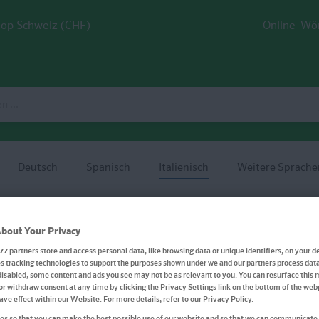
op Schweiz (CHF)
Online-Wö
Deutsch
Spanisch
Italienisch
Weitere Sprache
 Italienisch
bout Your Privacy
77
partners store and access personal data, like browsing data or unique identifiers, on your de
 tracking technologies to support the purposes shown under we and our partners process data 
disabled, some content and ads you see may not be as relevant to you. You can resurface this
or withdraw consent at any time by clicking the Privacy Settings link on the bottom of the we
have effect within our Website. For more details, refer to our Privacy Policy.
PONS Sprachkurs in Bilde
s so that you can make the best possible use of our website and so that we can communicate 