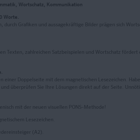
ammatik, Wortschatz, Kommunikation
00 Worte.
en, durch Grafiken und aussagekräftige Bilder prägen sich Wor
en Texten, zahlreichen Satzbeispielen und Wortschatz fördert 
e.
n einer Doppelseite mit dem magnetischen Lesezeichen. Haben
 und überprüfen Sie Ihre Lösungen direkt auf der Seite. Unnöt
alienisch mit der neuen visuellen PONS-Methode!
netischem Lesezeichen.
dereinsteiger (A2).