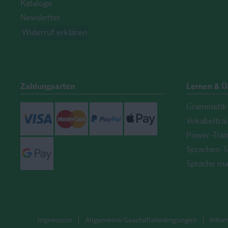
Kataloge
Newsletter
Widerruf erklären
Zahlungsarten
Lernen & 
Grammatik-
Visa
Mastercard
Paypal
ApplePay
Vokabeltra
Power-Trai
GooglePay
Sprachen-T
Sprache ma
Impressum
Allgemeine Geschäftsbedingungen
Infor