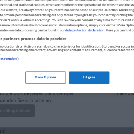
nctional and statistical cookies, which are required for the operation of the website and the sta
Jeder kann Italienisch lernen!
 our website, are always stored on your terminal device based on our pre-selection. Marketin
to provide personalised advertising are only stored if you give us your consent by clicking the
Buch
ick on "Continue without Accepting". You can revoke your consent at any time for future visits t
e more information about cookies and customisation options, simply click on the "More Optio
mation on data processing can be found in our
data protection declaration
. Here you can find 
Format: 21,6 x 23,7 cm, 256 Seiten
ISBN: 978-3-12-562774-1
r partners process data to provide:
eolocation data. Actively scan device characteristics for identification. Store and/or access i
onalised advertising and content, advertising and content measurement, audience research an
.
Derzeit nicht erhältlich.
ers (vendors)
Vergriffen, keine Neuauflage vorgesehen.
More Options
I Agree
ür die USA bestellen Sie bitte über
www.amazon.com
. Falls do
wenden Sie sich bitte an
prazur@wybel.com
.
len Shop bleiben
en!