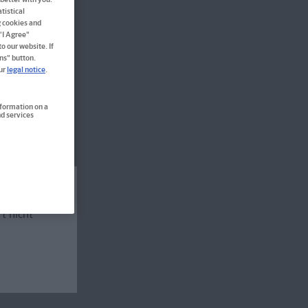
tistical
g cookies and
 "I Agree"
o our website. If
ns" button.
our
legal notice
.
nformation on a
d services
rt nicht