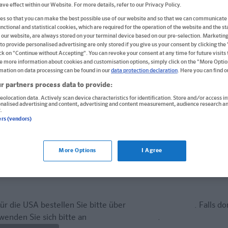
have effect within our Website. For more details, refer to our Privacy Policy.
Spielend leicht Deutsch lernen mit nur 5 W
s so that you can make the best possible use of our website and so that we can communicate 
nctional and statistical cookies, which are required for the operation of the website and the sta
Buch
 our website, are always stored on your terminal device based on our pre-selection. Marketin
to provide personalised advertising are only stored if you give us your consent by clicking the
Format: 14,5 x 18,0 cm, 254 Seiten
ick on "Continue without Accepting". You can revoke your consent at any time for future visits t
e more information about cookies and customisation options, simply click on the "More Optio
ISBN: 978-3-12-516399-7
mation on data processing can be found in our
data protection declaration
. Here you can find 
r partners process data to provide:
12,95 €
eolocation data. Actively scan device characteristics for identification. Store and/or access i
onalised advertising and content, advertising and content measurement, audience research an
Sofort lieferbar
.
ers (vendors)
Lieferung bei Online-Bestellwert ab € 9,95
(innerh. Deutschlands)
More Options
I Agree
In den Warenkorb
ür die USA bestellen Sie bitte über
www.amazon.com
. Falls do
wenden Sie sich bitte an
prazur@wybel.com
.
tern