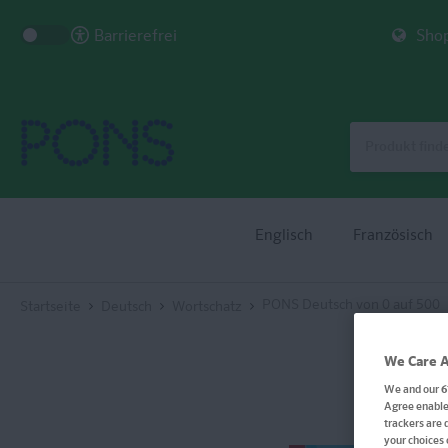
Barrierefrei
Shop
Englisch
Französisch
PONS Deutsch von 0 auf 500
Startseite
Deutsch
Wortschatz
We Care A
We and our
6
Agree enables
trackers are 
your choices 