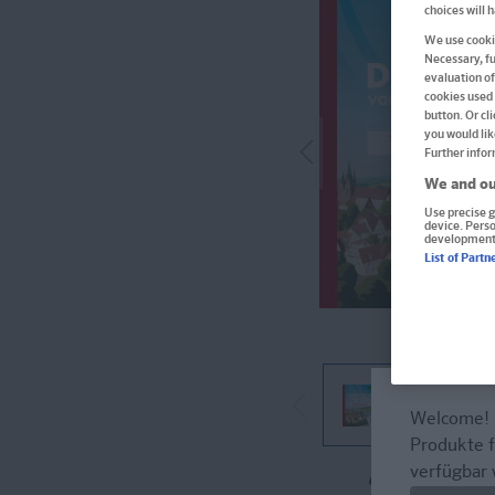
choices will 
We use cookie
Necessary, fu
evaluation of
cookies used 
button. Or cl
you would lik
Further infor
We and ou
Use precise g
device. Pers
development
List of Partn
Welcome!
Produkte f
verfügbar 
Im Buch blät