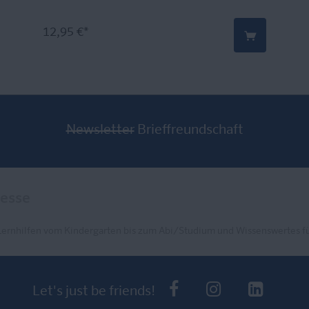
12,95 €*
Newsletter
Brieffreundschaft
Lernhilfen vom Kindergarten bis zum Abi/Studium und Wissenswertes fü
PONS bei Faceb
PONS bei I
PONS 
Let's just be friends!