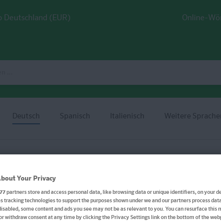
 Deutschland (EUR)
Online-Wö
Deutsch
Spanisch
Italienisch
Weitere Sprache
bout Your Privacy
77
partners store and access personal data, like browsing data or unique identifiers, on your de
 tracking technologies to support the purposes shown under we and our partners process data 
PONS Deutsch von 0 auf
disabled, some content and ads you see may not be as relevant to you. You can resurface this
or withdraw consent at any time by clicking the Privacy Settings link on the bottom of the we