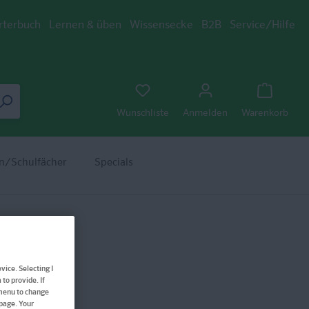
rterbuch
Lernen & üben
Wissensecke
B2B
Service/Hilfe
Wunschliste
Anmelden
Warenkorb
n/Schulfächer
Specials
vice. Selecting I
to provide. If
 500
 menu to change
bpage. Your