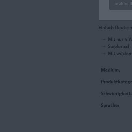
Im aktuel
Einfach Deutsch
Mit nur 5 
Spielerisch
Mit wöchen
Medium:
Produktkatego
Schwierigkeit
Sprache: