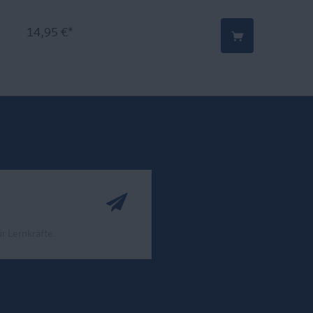
14,95 €*
r Lernkräfte.
ook
nstagram
bei LinkedIn