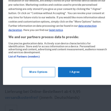
evaluation of our website, are always stored on your terminal device based on our
Im Buch blättern
pre-selection. Marketing cookies and cookies used to provide personalised
PONS Das große Trainingsbuch
advertising are only stored if you give us your consent by clicking the "I Agree"
button. Or click on "Continue without Accepting". You can revoke your consent at
Italienisch
any time for future visits to our website. If you would like more information about
cookies and customisation options, simply click on the "More Options" button.
Further information on data processing can be found in our
data protection
Besser in Italienisch mit Übungen, Audiotraining, Rätseln
declaration
. Here you can find our
legal notice
.
und MP3-Download
We and our partners process data to provide:
Use precise geolocation data. Actively scan device characteristics for
Buch
identification. Store and/or access information on a device. Personalised
advertising and content, advertising and content measurement, audience research
and services development.
Format: 16,2 x 22,9 cm, 320 Seiten
List of Partners (vendors)
ISBN: 978-3-12-566024-3
14,95 €
More Options
I Agree
Sofort lieferbar
Lieferung bei Online-Bestellwert ab € 9,95
versandkostenfrei!
(innerh. Deutschlands)