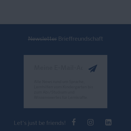
Newsletter
Brieffreundschaft
Meine E-Mail-Adresse
Alle News rund um Sprache,
Lernhilfen vom Kindergarten bis
zum Abi/Studium und
Wissenswertes für Lernkräfte.
Send
PONS bei Faceb
PONS bei I
PONS 
Let's just be friends!