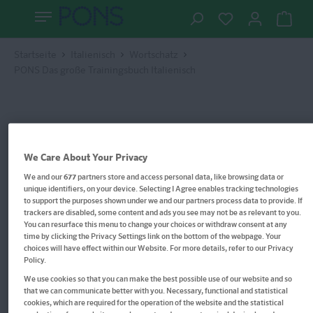
Startseite
Italienisch
Wortschatz
PONS Das große Trainingsbuch Italienisch
We Care About Your Privacy
We and our
677
partners store and access personal data, like browsing data or
unique identifiers, on your device. Selecting I Agree enables tracking technologies
to support the purposes shown under we and our partners process data to provide. If
trackers are disabled, some content and ads you see may not be as relevant to you.
You can resurface this menu to change your choices or withdraw consent at any
time by clicking the Privacy Settings link on the bottom of the webpage. Your
choices will have effect within our Website. For more details, refer to our Privacy
Policy.
We use cookies so that you can make the best possible use of our website and so
that we can communicate better with you. Necessary, functional and statistical
cookies, which are required for the operation of the website and the statistical