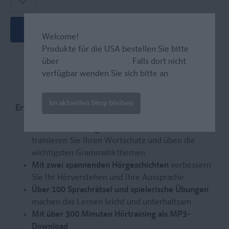
In den Warenkorb
Welcome!
Produkte für die USA bestellen Sie bitte
über
www.amazon.com
. Falls dort nicht
verfügbar wenden Sie sich bitte an
prazur@wybel.com
.
Im aktuellen Shop bleiben
Erfolgreich Italienisch üben
In
über 250 Übungen und 12 kleinen Tests
trainieren Sie Ihren Wortschatz und üben die
wichtigsten Grammatikthemen.
Mit zwei spannenden Hörgeschichten
verbessern
Sie Ihr Hörverstehen und Ihre Aussprache.
Über 100 Sprachrätsel und spielerische Übungen
machen das Lernen leicht und unterhaltsam.
Mit über 300 Minuten Hörtraining als MP3-
Download