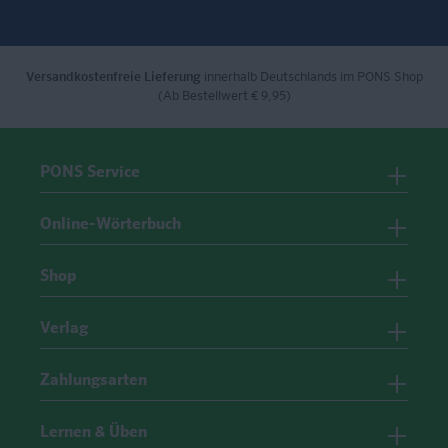
Versandkostenfreie Lieferung
innerhalb Deutschlands im PONS Shop
(Ab Bestellwert € 9,95)
PONS Service
Online-Wörterbuch
Shop
Verlag
Zahlungsarten
Lernen & Üben