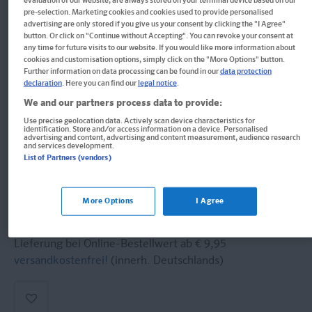
evaluation of our website, are always stored on your terminal device based on our
Im Buch blättern
pre-selection. Marketing cookies and cookies used to provide personalised
PONS Abi-Check XXL Biologie
advertising are only stored if you give us your consent by clicking the "I Agree"
button. Or click on "Continue without Accepting". You can revoke your consent at
any time for future visits to our website. If you would like more information about
Umfangreiches Abi-Wissen mit Prüfungs-Check
cookies and customisation options, simply click on the "More Options" button.
Further information on data processing can be found in our
data protection
declaration
. Here you can find our
legal notice
.
Buch
We and our partners process data to provide:
Format: 17,1 x 24,2 cm, 320 Seiten
Use precise geolocation data. Actively scan device characteristics for
identification. Store and/or access information on a device. Personalised
ISBN: 978-3-12-562599-0
advertising and content, advertising and content measurement, audience research
and services development.
Informationen für Lehrer:innen und Referendar:innen
List of Partners (vendors)
16,95 €
More Options
I Agree
Sofort lieferbar
Lieferung bei Online-Bestellwert ab € 9,95
versandkostenfrei!
(innerh. Deutschlands)