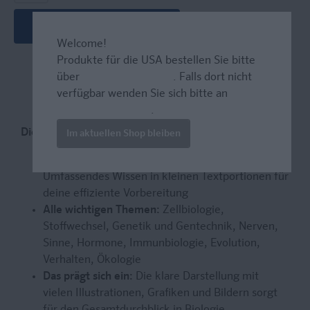
In den Warenkorb
Welcome!
Produkte für die USA bestellen Sie bitte
über
www.amazon.com
. Falls dort nicht
verfügbar wenden Sie sich bitte an
prazur@wybel.com
.
Die optimale Abi-Vorbereitung
Im aktuellen Shop bleiben
So lernst du blitzschnell, auch unter Zeitdruck:
Umfassendes Wissen in kleinen Textportionen für
deine effiziente Vorbereitung
Alle wichtigen Themen:
Zellbiologie,
Stoffwechsel, Genetik und Gentechnik, Nerven,
Sinne, Hormone, Immunbiologie, Evolution,
Verhalten, Ökologie
Das prägt sich ein:
Die klare Darstellung mit
vielen Illustrationen, Grafiken und Bildern sorgt