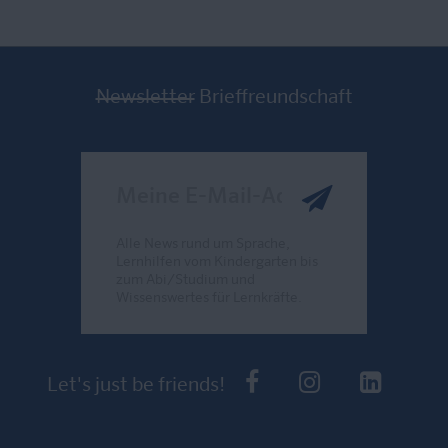
Newsletter
Brieffreundschaft
Meine E-Mail-Adresse
Alle News rund um Sprache,
Lernhilfen vom Kindergarten bis
zum Abi/Studium und
Wissenswertes für Lernkräfte.
Send
PONS bei Faceb
PONS bei I
PONS 
Let's just be friends!