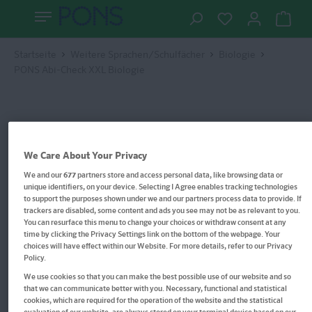
Startseite
Weitere Sprachen/Schulfächer
Biologie
PONS Abi-Check XXL Biologie
We Care About Your Privacy
We and our
677
partners store and access personal data, like browsing data or
unique identifiers, on your device. Selecting I Agree enables tracking technologies
to support the purposes shown under we and our partners process data to provide. If
trackers are disabled, some content and ads you see may not be as relevant to you.
You can resurface this menu to change your choices or withdraw consent at any
time by clicking the Privacy Settings link on the bottom of the webpage. Your
choices will have effect within our Website. For more details, refer to our Privacy
Policy.
We use cookies so that you can make the best possible use of our website and so
that we can communicate better with you. Necessary, functional and statistical
cookies, which are required for the operation of the website and the statistical